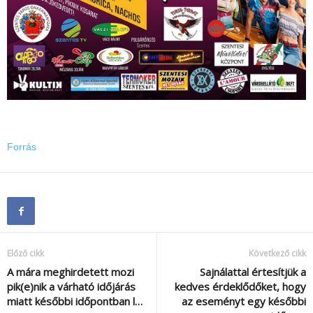
Forrás
Előző cikk
Következő cikk
A mára meghirdetett mozi
Sajnálattal értesítjük a
pik(e)nik a várható időjárás
kedves érdeklődőket, hogy
miatt későbbi időpontban l…
az eseményt egy későbbi