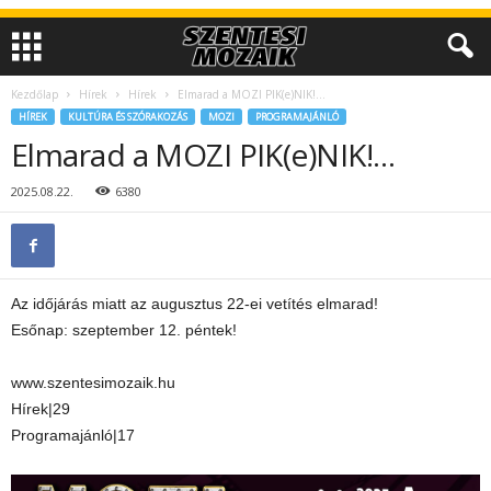
Kezdőlap
Hírek
Hírek
Elmarad a MOZI PIK(e)NIK!…
HÍREK
KULTÚRA ÉS SZÓRAKOZÁS
MOZI
PROGRAMAJÁNLÓ
Elmarad a MOZI PIK(e)NIK!…
2025.08.22.
6380
Az időjárás miatt az augusztus 22-ei vetítés elmarad!
Esőnap: szeptember 12. péntek!
www.szentesimozaik.hu
Hírek|29
Programajánló|17