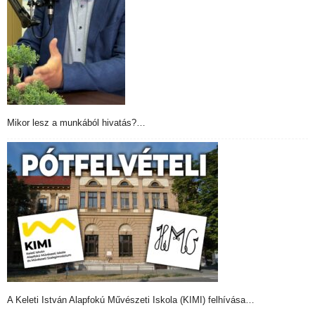
Mikor lesz a munkából hivatás?…
A Keleti István Alapfokú Művészeti Iskola (KIMI) felhívása…