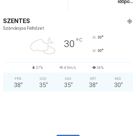
időpo…
SZENTES
Szórványos Felhőzet
°
30
°
C
30
°
30
27%
4.9m/s
36%
PÉN
SZO
VAS
HÉT
KED
38
°
35
°
35
°
38
°
30
°