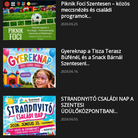
Piknik Foci Szentesen – közös
meccsnézés és családi
programok…
2026.06.23.
Gyereknap a Tisza Terasz
Büfénél, és a Snack Bárnál
Szentesen!…
2026.06.16.
STRANDNYITÓ CSALÁDI NAP A
SZENTESI
ÜDÜLŐKÖZPONTBAN!…
2026.06.05.