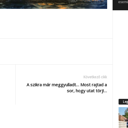
esemén
Következő cikk
A szikra már meggyulladt… Most rajtad a
sor, hogy utat törj!…
Leg