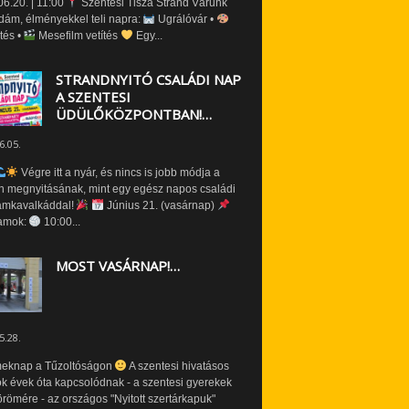
6.20. | 11:00
Szentesi Tisza Strand Várunk
dám, élményekkel teli napra:
Ugrálóvár •
tés •
Mesefilm vetítés
Egy...
STRANDNYITÓ CSALÁDI NAP
A SZENTESI
ÜDÜLŐKÖZPONTBAN!…
6.05.
Végre itt a nyár, és nincs is jobb módja a
n megnyitásának, mint egy egész napos családi
amkavalkáddal!
Június 21. (vasárnap)
amok:
10:00...
MOST VASÁRNAP!…
5.28.
eknap a Tűzoltóságon
A szentesi hivatásos
ók évek óta kapcsolódnak - a szentesi gyerekek
römére - az országos "Nyitott szertárkapuk"