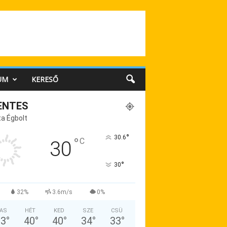
UM
KERESŐ
ENTES
a Égbolt
°
30.6
°
C
30
°
30
32%
3.6m/s
0%
AS
HÉT
KED
SZE
CSÜ
33
°
40
°
40
°
34
°
33
°