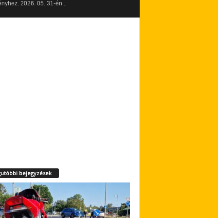
yhez. 2026. 05. 31-én...
utóbbi bejegyzések