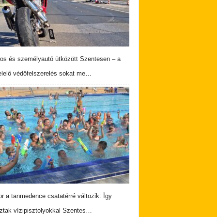
os és személyautó ütközött Szentesen – a
lelő védőfelszerelés sokat me…
r a tanmedence csatatérré változik: Így
ztak vízipisztolyokkal Szentes…