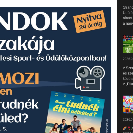
Strand
Üdülők
rátok!
a nagy
2026.0
A Sze
és sz
közös
A „Pik
2026.0
A