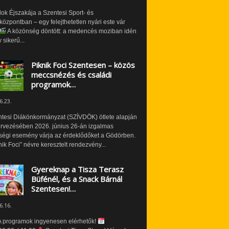
ok Éjszakája a Szentesi Sport- és
özpontban – egy felejthetetlen nyári este vár
A közönség döntött: a medencés moziban idén
 sikerű...
Piknik Foci Szentesen – közös
meccsnézés és családi
programok…
6.23.
ntesi Diákönkormányzat (SZÍVDÖK) ötlete alapján
ervezésében 2026. június 26-án izgalmas
ségi esemény várja az érdeklődőket a Gödörben.
nik Foci” névre keresztelt rendezvény...
Gyereknap a Tisza Terasz
Büfénél, és a Snack Bárnál
Szentesen!…
6.16.
 programok ingyenesen elérhetők!