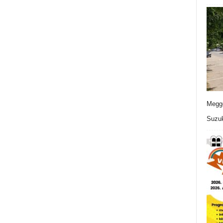
Meggo
Suzuk