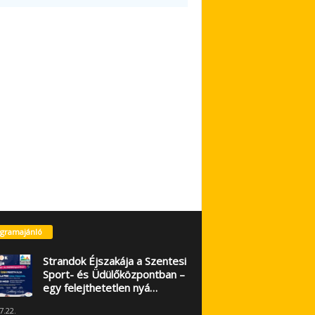
gramajánló
Strandok Éjszakája a Szentesi
Sport- és Üdülőközpontban –
egy felejthetetlen nyá…
7.22.