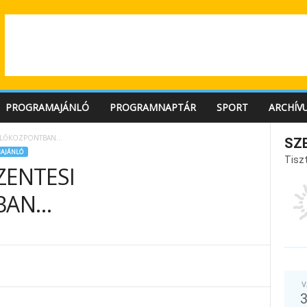
PROGRAMAJÁNLÓ
PROGRAMNAPTÁR
SPORT
ARCHÍV
DÜLŐKOZPONTBAN…
SZ
AJÁNLÓ
Tiszt
ZENTESI
BAN…
V