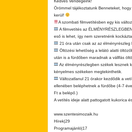
Kedves Vendégeink!
Örömmel tájékoztatunk Benneteket, hogy 
kerül!
A szombati filmvetítésben egy kis válto
A filmvetítés az ÉLMÉNYRÉSZLEGBEN le
eső is lehet, így nem szeretnénk kockáztatn
21 óra után csak az az élményrészleg l
Öltözési lehetőség a lelátó alatti öltöz
után is a fürdőben maradnak a vállfás öltöz
Az élményrészlegben székek lesznek k
kényelmes székeken megtekinthetik.
Változatlanul 21 órakor kezdődik a vet
ellenében beléphetnek a fürdőbe (4-7 éves
Ft a belépő.)
A vetítés ideje alatt pattogatott kukorica é
www.szentesimozaik.hu
Hírek|29
Programajánló|17