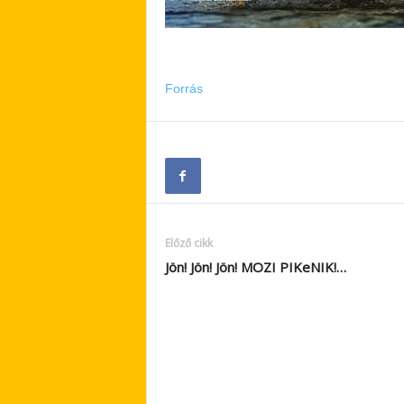
Forrás
Előző cikk
Jön! Jön! Jön! MOZI PIKeNIK!…