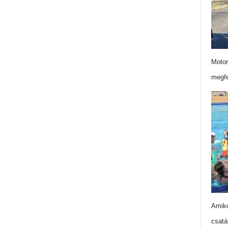
Motor
megfe
Amiko
csatá