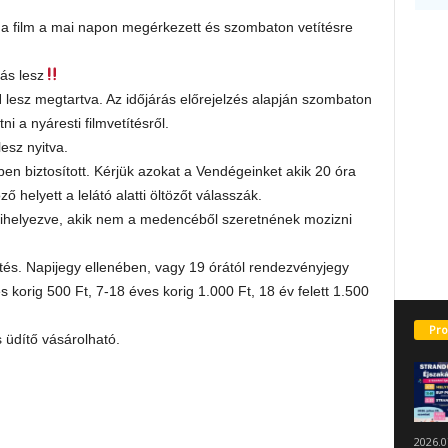
a film a mai napon megérkezett és szombaton vetítésre
zás lesz
sz megtartva. Az időjárás előrejelzés alapján szombaton
i a nyáresti filmvetítésről.
esz nyitva.
őben biztosított. Kérjük azokat a Vendégeinket akik 20 óra
ő helyett a lelátó alatti öltözőt válasszák.
ihelyezve, akik nem a medencéből szeretnének mozizni
ítés. Napijegy ellenében, vagy 19 órától rendezvényjegy
 korig 500 Ft, 7-18 éves korig 1.000 Ft, 18 év felett 1.500
Pro
s üdítő vásárolható.
2026.0