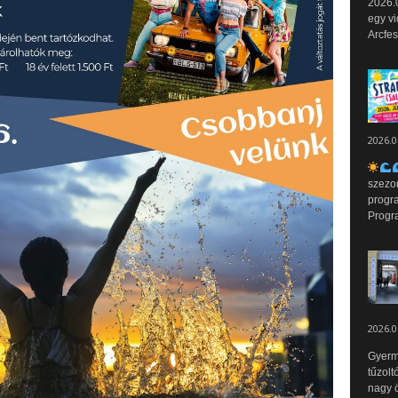
2026.0
egy vi
Arcfes
2026.0
szezo
progr
Progr
2026.0
Gyerm
tűzolt
nagy ö