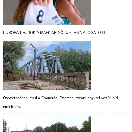
EURÓPA-BAJNOK A MAGYAR NŐI U20-AS VÁLOGATOTT…
Összefogással épül a Csongrád–Szentes közötti egykori vasúti híd
emlékhelye…