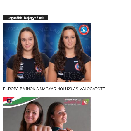
Legutóbbi bejegyzések
EURÓPA-BAJNOK A MAGYAR NŐI U20-AS VÁLOGATOTT…