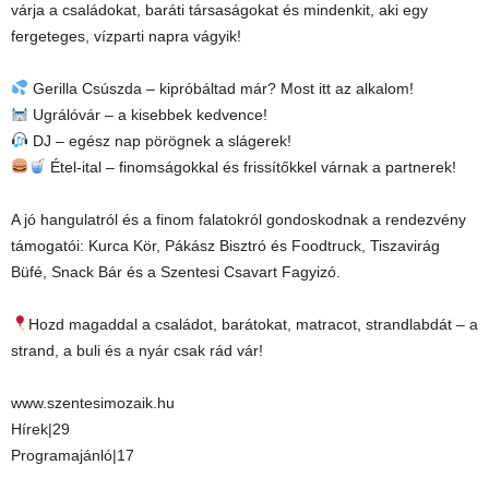
várja a családokat, baráti társaságokat és mindenkit, aki egy
fergeteges, vízparti napra vágyik!
Gerilla Csúszda – kipróbáltad már? Most itt az alkalom!
Ugrálóvár – a kisebbek kedvence!
DJ – egész nap pörögnek a slágerek!
Étel-ital – finomságokkal és frissítőkkel várnak a partnerek!
A jó hangulatról és a finom falatokról gondoskodnak a rendezvény
támogatói: Kurca Kör, Pákász Bisztró és Foodtruck, Tiszavirág
Büfé, Snack Bár és a Szentesi Csavart Fagyizó.
Hozd magaddal a családot, barátokat, matracot, strandlabdát – a
strand, a buli és a nyár csak rád vár!
www.szentesimozaik.hu
Hírek|29
Programajánló|17