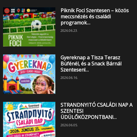
Piknik Foci Szentesen – közös
meccsnézés és családi
programok…
2026.06.23.
Gyereknap a Tisza Terasz
Büfénél, és a Snack Bárnál
Szentesen!…
2026.06.16.
STRANDNYITÓ CSALÁDI NAP A
SZENTESI
ÜDÜLŐKÖZPONTBAN!…
2026.06.05.