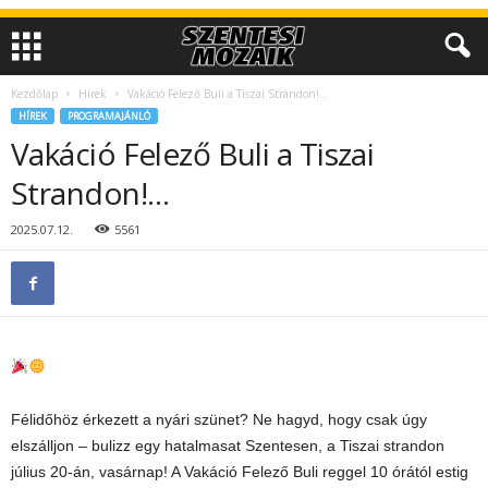
Kezdőlap
Hírek
Vakáció Felező Buli a Tiszai Strandon!…
HÍREK
PROGRAMAJÁNLÓ
Vakáció Felező Buli a Tiszai
Strandon!…
2025.07.12.
5561
Félidőhöz érkezett a nyári szünet? Ne hagyd, hogy csak úgy
elszálljon – bulizz egy hatalmasat Szentesen, a Tiszai strandon
július 20-án, vasárnap! A Vakáció Felező Buli reggel 10 órától estig