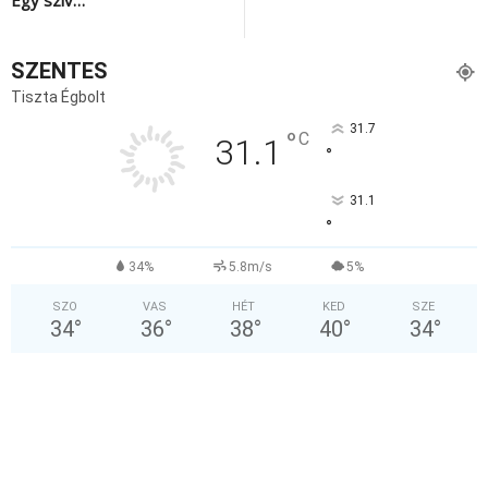
SZENTES
Tiszta Égbolt
31.7
°
C
31.1
°
31.1
°
34%
5.8m/s
5%
SZO
VAS
HÉT
KED
SZE
34
°
36
°
38
°
40
°
34
°