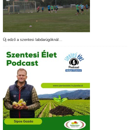
Új edző a szentesi labdarúgóknál…