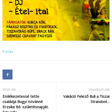
Forrás
Előző cikk
Következő cikk
Emlékezetessé tette
Vakáció Felező Buli a Tiszai
családja Bugyi Istvánné
Strandon!…
Erzsike 86. születésnapját.
Egy szív…