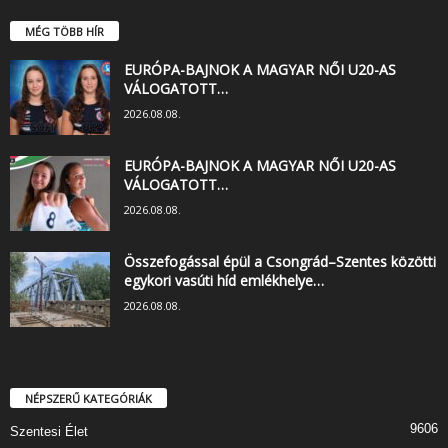
MÉG TÖBB HÍR
EURÓPA-BAJNOK A MAGYAR NŐI U20-AS
VÁLOGATOTT…
2026.08.08.
EURÓPA-BAJNOK A MAGYAR NŐI U20-AS
VÁLOGATOTT…
2026.08.08.
Összefogással épül a Csongrád–Szentes közötti
egykori vasúti híd emlékhelye…
2026.08.08.
NÉPSZERŰ KATEGÓRIÁK
9606
Szentesi Élet