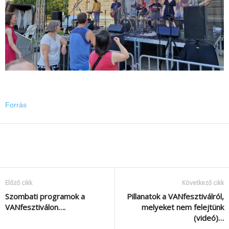
Forrás
Előző cikk
Következő cikk
Szombati programok a
Pillanatok a VANfesztiválról,
VANfesztiválon….
melyeket nem felejtünk
(videó)…