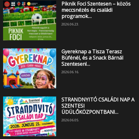
Piknik Foci Szentesen – közös
meccsnézés és családi
programok…
2026.06.23.
Gyereknap a Tisza Terasz
Büfénél, és a Snack Bárnál
Szentesen!…
2026.06.16.
STRANDNYITÓ CSALÁDI NAP A
SZENTESI
ÜDÜLŐKÖZPONTBAN!…
2026.06.05.