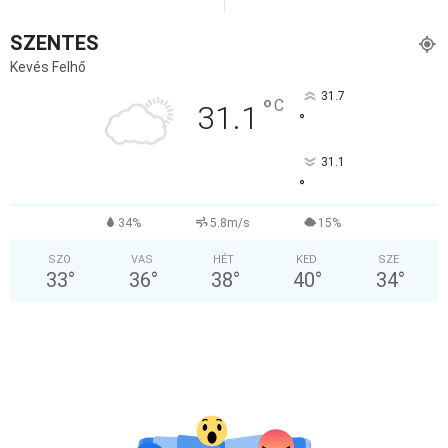
SZENTES
Kevés Felhő
31.7
°
C
31.1
°
31.1
°
34%
5.8m/s
15%
SZO
VAS
HÉT
KED
SZE
33
°
36
°
38
°
40
°
34
°