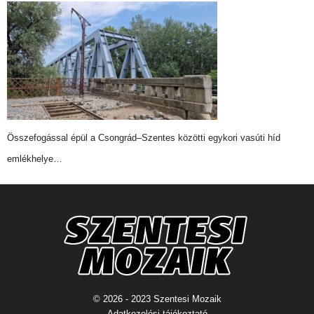
Összefogással épül a Csongrád–Szentes közötti egykori vasúti híd
emlékhelye…
© 2026 - 2023 Szentesi Mozaik
Adatkezelési tájékoztató