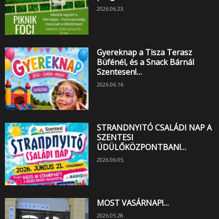
2026.06.23.
Gyereknap a Tisza Terasz
Büfénél, és a Snack Bárnál
Szentesen!…
2026.06.16.
STRANDNYITÓ CSALÁDI NAP A
SZENTESI
ÜDÜLŐKÖZPONTBAN!…
2026.06.05.
MOST VASÁRNAP!…
2026.05.28.