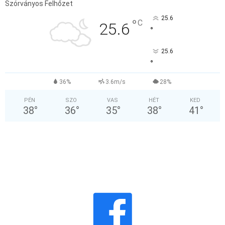
Szórványos Felhőzet
25.6
°
C
25.6
°
25.6
°
36%
3.6m/s
28%
PÉN
SZO
VAS
HÉT
KED
38
°
36
°
35
°
38
°
41
°