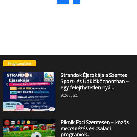
Programajánló
Strandok Éjszakája a Szentesi
Sport- és Üdülőközpontban –
egy felejthetetlen nyá…
2026.07.22.
Piknik Foci Szentesen – közös
meccsnézés és családi
programok…