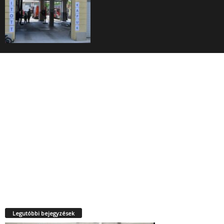
Legutóbbi bejegyzések