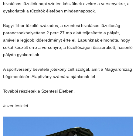
hivatásos tűzoltók napi szinten készülnek ezekre a versenyekre, a
gyakorlatok a tűzoltók életében mindennaposok.
Bugyi Tibor tűzoltó százados, a szentesi hivatásos tűzoltóság
parancsnokhelyettese 2 perc 27 mp alatt teljesítette a pályát,
amivel a legjobb időeredményt érte el. Lapunknak elmondta, hogy
sokat készült erre a versenyre, a tűzoltóságon összerakott, hasonló
pályán gyakoroltak.
A sportverseny bevétele jótékony célt szolgál, amit a Magyarország
Légimentésért Alapítvány számára ajánlanak fel.
További részletek a Szentesi Életben.
#szentesielet