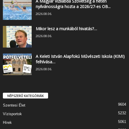
A Magyar Vízilabda Szövetség a héten
nyilvánosságra hozta a 2026/27-es OB...
2026.08.06.
Mikor lesz a munkából hivatás?…
2026.08.06.
A Keleti István Alapfokú Művészeti Iskola (KIMI)
felhívása…
2026.08.06.
NÉPSZERŰ KATEGÓRIÁK
9604
Szentesi Élet
5232
Vízisportok
5061
Hírek