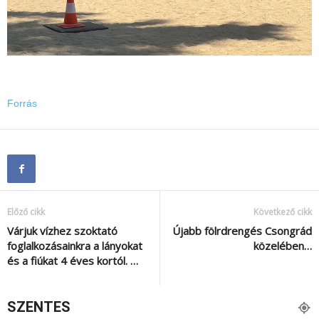
Forrás
Előző cikk
Következő cikk
Várjuk vízhez szoktató
Újabb fölrdrengés Csongrád
foglalkozásainkra a lányokat
közelében…
és a fiúkat 4 éves kortól. …
SZENTES