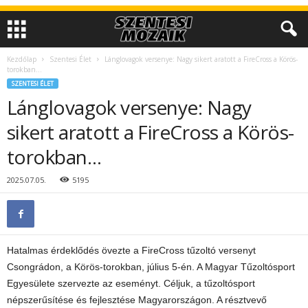
Kezdőlap
Szentesi Élet
Lánglovagok versenye: Nagy sikert aratott a FireCross a Körös-
torokban…
SZENTESI ÉLET
Lánglovagok versenye: Nagy
sikert aratott a FireCross a Körös-
torokban…
2025.07.05.
5195
Hatalmas érdeklődés övezte a FireCross tűzoltó versenyt
Csongrádon, a Körös-torokban, július 5-én. A Magyar Tűzoltósport
Egyesülete szervezte az eseményt. Céljuk, a tűzoltósport
népszerűsítése és fejlesztése Magyarországon. A résztvevő