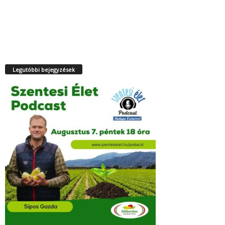
Legutóbbi bejegyzések