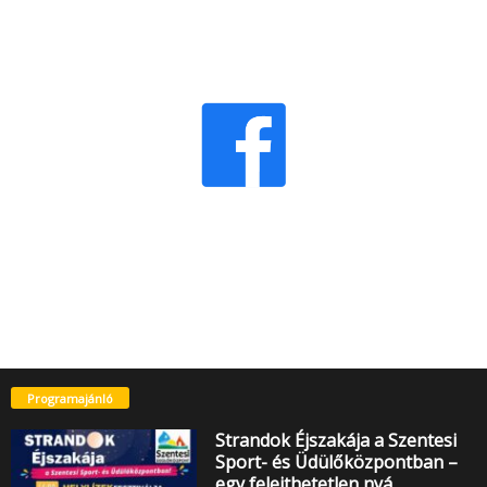
Programajánló
Strandok Éjszakája a Szentesi
Sport- és Üdülőközpontban –
egy felejthetetlen nyá…