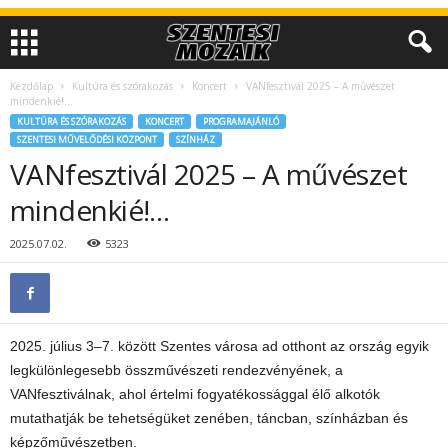
Kezdőlap
Kultúra és szórakozás
Koncert
VANfesztivál 2025 – A művészet
mindenkié!…
KULTÚRA ÉS SZÓRAKOZÁS
KONCERT
PROGRAMAJÁNLÓ
SZENTESI MŰVELŐDÉSI KÖZPONT
SZÍNHÁZ
VANfesztivál 2025 – A művészet
mindenkié!…
2025.07.02.
5323
2025. július 3–7. között Szentes városa ad otthont az ország egyik
legkülönlegesebb összművészeti rendezvényének, a
VANfesztiválnak, ahol értelmi fogyatékossággal élő alkotók
mutathatják be tehetségüket zenében, táncban, színházban és
képzőművészetben.