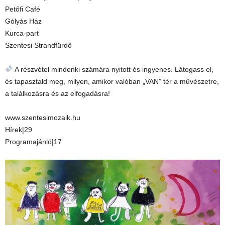
Petőfi Café
Gólyás Ház
Kurca-part
Szentesi Strandfürdő
A részvétel mindenki számára nyitott és ingyenes. Látogass el,
és tapasztald meg, milyen, amikor valóban „VAN” tér a művészetre,
a találkozásra és az elfogadásra!
www.szentesimozaik.hu
Hírek|29
Programajánló|17