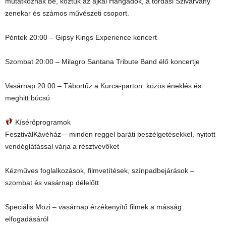
mutatkoznak be, köztük az ajkai Hangadók, a tordasi Szivárvány
zenekar és számos művészeti csoport.
Péntek 20:00 – Gipsy Kings Experience koncert
Szombat 20:00 – Milagro Santana Tribute Band élő koncertje
Vasárnap 20:00 – Tábortűz a Kurca-parton: közös éneklés és
meghitt búcsú
Kísérőprogramok
FesztiválKávéház – minden reggel baráti beszélgetésekkel, nyitott
vendéglátással várja a résztvevőket
Kézműves foglalkozások, filmvetítések, színpadbejárások –
szombat és vasárnap délelőtt
Speciális Mozi – vasárnap érzékenyítő filmek a másság
elfogadásáról