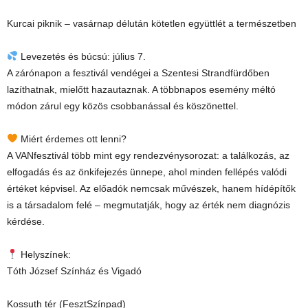
Kurcai piknik – vasárnap délután kötetlen együttlét a természetben
Levezetés és búcsú: július 7.
A zárónapon a fesztivál vendégei a Szentesi Strandfürdőben
lazíthatnak, mielőtt hazautaznak. A többnapos esemény méltó
módon zárul egy közös csobbanással és köszönettel.
Miért érdemes ott lenni?
A VANfesztivál több mint egy rendezvénysorozat: a találkozás, az
elfogadás és az önkifejezés ünnepe, ahol minden fellépés valódi
értéket képvisel. Az előadók nemcsak művészek, hanem hídépítők
is a társadalom felé – megmutatják, hogy az érték nem diagnózis
kérdése.
Helyszínek:
Tóth József Színház és Vigadó
Kossuth tér (FesztSzínpad)