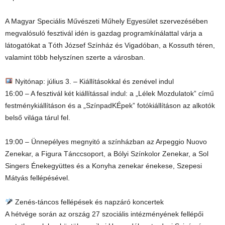
A Magyar Speciális Művészeti Műhely Egyesület szervezésében
megvalósuló fesztivál idén is gazdag programkínálattal várja a
látogatókat a Tóth József Színház és Vigadóban, a Kossuth téren,
valamint több helyszínen szerte a városban.
Nyitónap: július 3. – Kiállításokkal és zenével indul
16:00 – A fesztivál két kiállítással indul: a „Lélek Mozdulatok” című
festménykiállításon és a „SzínpadKÉpek” fotókiállításon az alkotók
belső világa tárul fel.
19:00 – Ünnepélyes megnyitó a színházban az Arpeggio Nuovo
Zenekar, a Figura Tánccsoport, a Bólyi Színkolor Zenekar, a Sol
Singers Énekegyüttes és a Konyha zenekar énekese, Szepesi
Mátyás fellépésével.
Zenés-táncos fellépések és napzáró koncertek
A hétvége során az ország 27 szociális intézményének fellépői