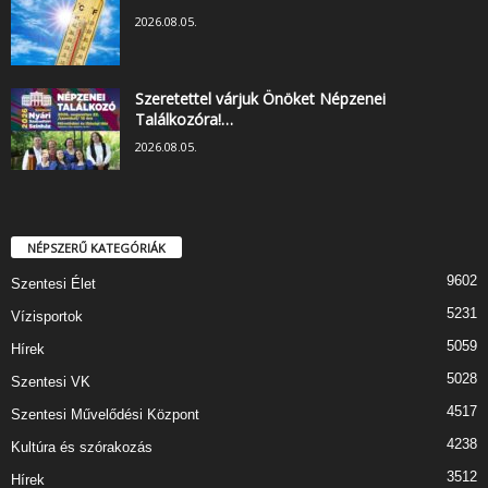
2026.08.05.
Szeretettel várjuk Önöket Népzenei
Találkozóra!…
2026.08.05.
NÉPSZERŰ KATEGÓRIÁK
9602
Szentesi Élet
5231
Vízisportok
5059
Hírek
5028
Szentesi VK
4517
Szentesi Művelődési Központ
4238
Kultúra és szórakozás
3512
Hírek