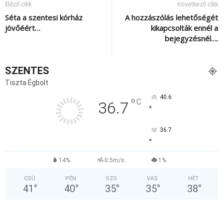
Előző cikk
Következő cikk
Séta a szentesi kórház
A hozzászólás lehetőségét
jövőéért…
kikapcsolták ennél a
bejegyzésnél….
SZENTES
Tiszta Égbolt
40.6
°
C
36.7
°
36.7
°
14%
0.5m/s
1%
CSÜ
PÉN
SZO
VAS
HÉT
41
°
40
°
35
°
35
°
38
°