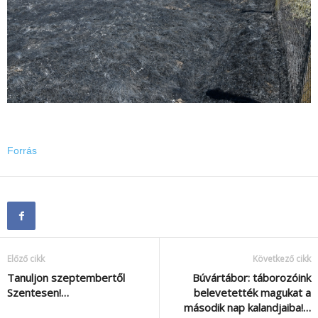
Forrás
Előző cikk
Következő cikk
Tanuljon szeptembertől
Búvártábor: táborozóink
Szentesen!…
belevetették magukat a
második nap kalandjaiba!…