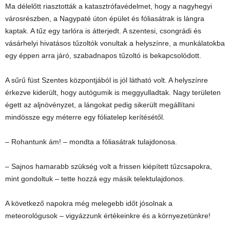
Ma délelőtt riasztották a katasztrófavédelmet, hogy a nagyhegyi
városrészben, a Nagypaté úton épület és fóliasátrak is lángra
kaptak. A tűz egy tarlóra is átterjedt. A szentesi, csongrádi és
vásárhelyi hivatásos tűzoltók vonultak a helyszínre, a munkálatokba
egy éppen arra járó, szabadnapos tűzoltó is bekapcsolódott.
A sűrű füst Szentes központjából is jól látható volt. A helyszínre
érkezve kiderült, hogy autógumik is meggyulladtak. Nagy területen
égett az aljnövényzet, a lángokat pedig sikerült megállítani
mindössze egy méterre egy fóliatelep kerítésétől.
– Rohantunk ám! – mondta a fóliasátrak tulajdonosa.
– Sajnos hamarabb szükség volt a frissen kiépített tűzcsapokra,
mint gondoltuk – tette hozzá egy másik telektulajdonos.
A következő napokra még melegebb időt jósolnak a
meteorológusok – vigyázzunk értékeinkre és a környezetünkre!