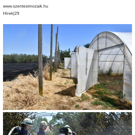
www.szentesimozaik.hu
Hírek|29