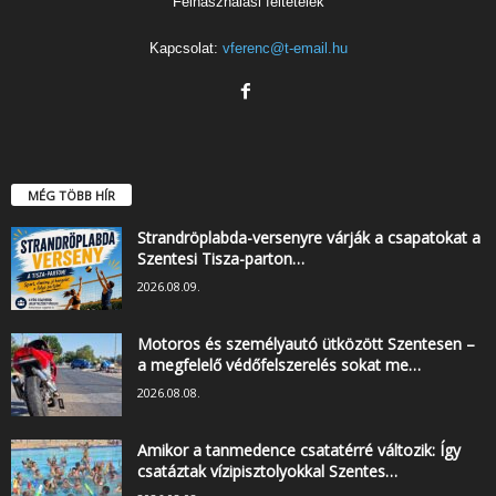
Felhasználási feltételek
Kapcsolat:
vferenc@t-email.hu
MÉG TÖBB HÍR
Strandröplabda-versenyre várják a csapatokat a
Szentesi Tisza-parton…
2026.08.09.
Motoros és személyautó ütközött Szentesen –
a megfelelő védőfelszerelés sokat me…
2026.08.08.
Amikor a tanmedence csatatérré változik: Így
csatáztak vízipisztolyokkal Szentes…