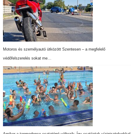
Motoros és személyautó ütközött Szentesen – a megfelelő
védőfelszerelés sokat me…
Amikor a tanmedence csatatérré változik: Így csatáztak vízipisztolyokkal