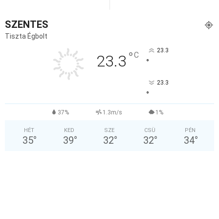
SZENTES
Tiszta Égbolt
23.3
°
C
23.3
°
23.3
°
37%
1.3m/s
1%
HÉT
KED
SZE
CSÜ
PÉN
35
°
39
°
32
°
32
°
34
°