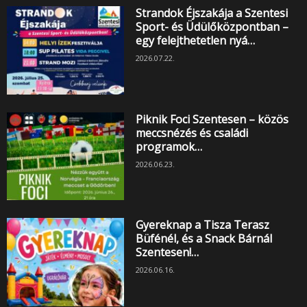
Strandok Éjszakája a Szentesi
Sport- és Üdülőközpontban –
egy felejthetetlen nyá…
2026.07.22.
Piknik Foci Szentesen – közös
meccsnézés és családi
programok…
2026.06.23.
Gyereknap a Tisza Terasz
Büfénél, és a Snack Bárnál
Szentesen!…
2026.06.16.