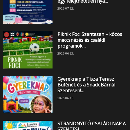
egy felejthetetlen nyá…
2026.07.22.
Piknik Foci Szentesen – közös
meccsnézés és családi
programok…
2026.06.23.
Gyereknap a Tisza Terasz
Büfénél, és a Snack Bárnál
Szentesen!…
2026.06.16.
STRANDNYITÓ CSALÁDI NAP A
SZENTESI