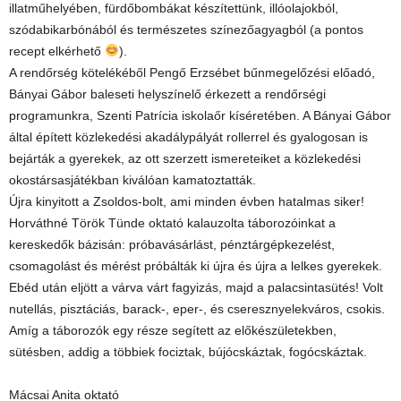
illatműhelyében, fürdőbombákat készítettünk, illóolajokból,
szódabikarbónából és természetes színezőagyagból (a pontos
recept elkérhető
).
A rendőrség kötelékéből Pengő Erzsébet bűnmegelőzési előadó,
Bányai Gábor baleseti helyszínelő érkezett a rendőrségi
programunkra, Szenti Patrícia iskolaőr kíséretében. A Bányai Gábor
által épített közlekedési akadálypályát rollerrel és gyalogosan is
bejárták a gyerekek, az ott szerzett ismereteiket a közlekedési
okostársasjátékban kiválóan kamatoztatták.
Újra kinyitott a Zsoldos-bolt, ami minden évben hatalmas siker!
Horváthné Török Tünde oktató kalauzolta táborozóinkat a
kereskedők bázisán: próbavásárlást, pénztárgépkezelést,
csomagolást és mérést próbálták ki újra és újra a lelkes gyerekek.
Ebéd után eljött a várva várt fagyizás, majd a palacsintasütés! Volt
nutellás, pisztáciás, barack-, eper-, és cseresznyelekváros, csokis.
Amíg a táborozók egy része segített az előkészületekben,
sütésben, addig a többiek fociztak, bújócskáztak, fogócskáztak.
Mácsai Anita oktató