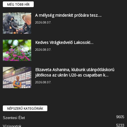
MÉG TÖBB HÍR
A mélység mindenkit próbára tesz….
2026.08.07.
Kedves Virágkedvelő Lakosok!…
2026.08.07.
Elizaveta Ashanina, klubunk utánpótláskorú
játékosa az ukrán U20-as csapatban k…
2026.08.07.
NÉPSZERŰ KATEGÓRIÁK
9605
Szentesi Élet
5233
Vízisportok