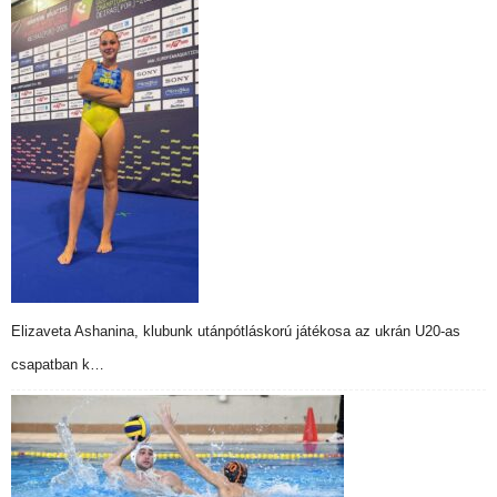
Elizaveta Ashanina, klubunk utánpótláskorú játékosa az ukrán U20-as
csapatban k…