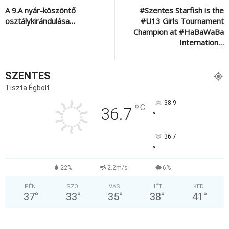
A 9.A nyár-köszöntő
#Szentes Starfish is the
osztálykirándulása…
#U13 Girls Tournament
Champion at #HaBaWaBa
Internation…
SZENTES
Tiszta Égbolt
38.9
°
C
36.7
°
36.7
°
22%
2.2m/s
6%
PÉN
SZO
VAS
HÉT
KED
37
°
33
°
35
°
38
°
41
°