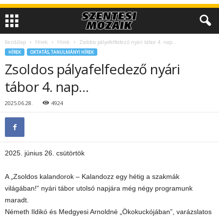
Kezdőlap
Hírek
Hírek
Zsoldos pályafelfedező nyári tábor 4. nap…
HÍREK
OKTATÁS, TANULMÁNYI HÍREK
Zsoldos pályafelfedező nyári
tábor 4. nap…
2025.06.28.
4924
2025. június 26. csütörtök
A „Zsoldos kalandorok – Kalandozz egy hétig a szakmák
világában!” nyári tábor utolsó napjára még négy programunk
maradt.
Németh Ildikó és Medgyesi Arnoldné „Ökokuckójában”, varázslatos