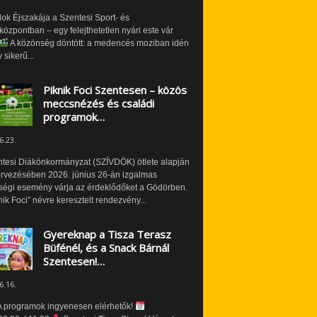
ok Éjszakája a Szentesi Sport- és
özpontban – egy felejthetetlen nyári este vár
A közönség döntött: a medencés moziban idén
 sikerű...
Piknik Foci Szentesen – közös
meccsnézés és családi
programok…
6.23.
ntesi Diákönkormányzat (SZÍVDÖK) ötlete alapján
ervezésében 2026. június 26-án izgalmas
ségi esemény várja az érdeklődőket a Gödörben.
nik Foci” névre keresztelt rendezvény...
Gyereknap a Tisza Terasz
Büfénél, és a Snack Bárnál
Szentesen!…
6.16.
 programok ingyenesen elérhetők!