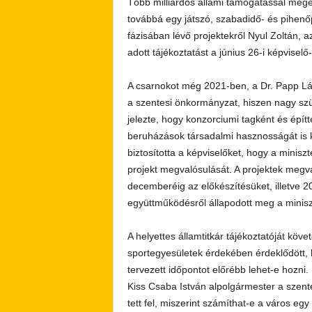
Több milliárdos állami támogatással meg
továbbá egy játszó, szabadidő- és pihenőp
fázisában lévő projektekről Nyul Zoltán, a
adott tájékoztatást a június 26-i képviselő-
A csarnokot még 2021-ben, a Dr. Papp Lász
a szentesi önkormányzat, hiszen nagy szü
jelezte, hogy konzorciumi tagként és épít
beruházások társadalmi hasznosságát is ki
biztosította a képviselőket, hogy a minis
projekt megvalósulását. A projektek megv
decemberéig az előkészítésüket, illetve 20
együttműködésről állapodott meg a minis
A helyettes államtitkár tájékoztatóját követ
sportegyesületek érdekében érdeklődött, 
tervezett időpontot előrébb lehet-e hozni.
Kiss Csaba István alpolgármester a szente
tett fel, miszerint számíthat-e a város egy