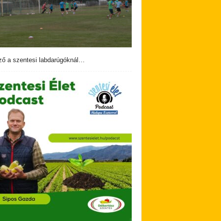
ző a szentesi labdarúgóknál…