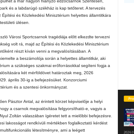
épülhet a már nagyon hiányzó edzőcsarnok Szentesen,
ark és a labdarúgó székház is kap tetőteret. A tervezés
z Építési és Közlekedési Minisztérium helyettes államtitkára
testületi ülésen.
ló Városi Sportcsarnok tragédiája előtt elkezdte tervezni
kség volt rá, majd az Építési és Közlekedési Minisztérium
tetőként részt kíván venni a megvalósításában. A
emelte a beszámolója során a helyettes államtitkár, aki
ztérium a szükséges szakmai erőforrásokkal segíteni fogja a
alósítására két mérföldövet határoztak meg, 2026
29. április 30-ig a befejezésüket. Konzorciumi
ztérium és a szentesi önkormányzat.
Pro
ően Pásztor Antal, az érintett körzet képviselője a helyi
hogy a csarnok megvalósítása felgyorsítható-e, vagyis a
 Nyul Zoltán válaszában ígéretet tett a mielőbbi befejezésre.
si lakosságot rendkívüli mértékben foglalkoztató kérdést
 multifunkcionális létesítményre, ami a leégett
2026.0