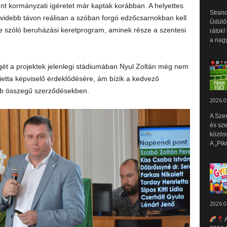
nt kormányzati ígéretet már kaptak korábban. A helyettes
Strand
övidebb távon reálisan a szóban forgó edzőcsarnokban kell
Üdülők
e szóló beruházási keretprogram, aminek része a szentesi
rátok!
a nagy
ét a projektek jelenlegi stádiumában Nyul Zoltán még nem
tta képviselő érdeklődésére, ám bízik a kedvező
bb összegű szerződésekben.
2026.0
A Sze
és sz
közös
A „Pik
2026.0
A