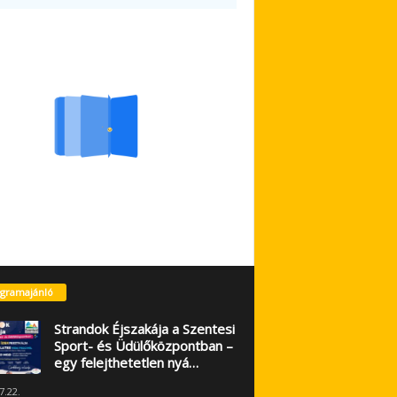
gramajánló
Strandok Éjszakája a Szentesi
Sport- és Üdülőközpontban –
egy felejthetetlen nyá…
7.22.