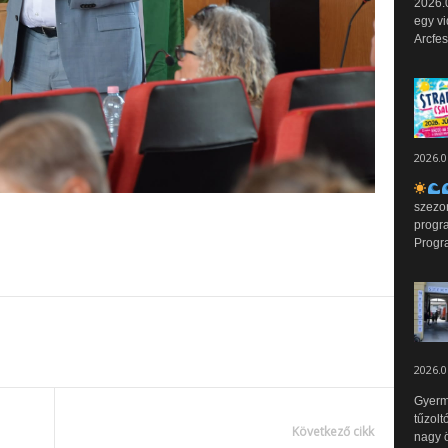
2026.0
egy vi
Arcfes
2026.0
szezo
progr
Progr
2026.0
Gyerm
tűzolt
Következő cikk
nagy ö