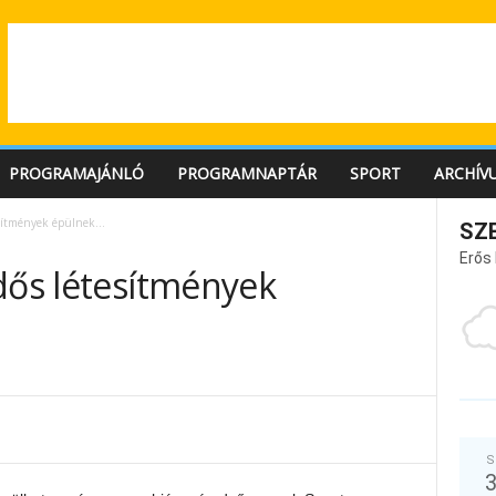
PROGRAMAJÁNLÓ
PROGRAMNAPTÁR
SPORT
ARCHÍV
tesítmények épülnek…
SZ
Erős
dős létesítmények
S