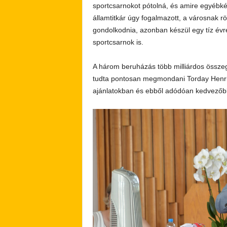
sportcsarnokot pótolná, és amire egyébké
államtitkár úgy fogalmazott, a városnak r
gondolkodnia, azonban készül egy tíz évr
sportcsarnok is.
A három beruházás több milliárdos összeg
tudta pontosan megmondani Torday Henrie
ajánlatokban és ebből adódóan kedvező