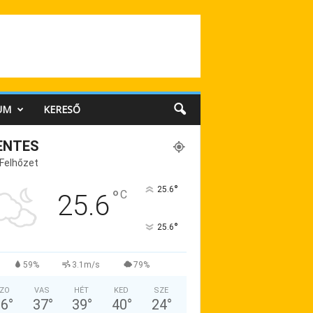
UM
KERESŐ
ENTES
 Felhőzet
°
25.6
°
C
25.6
°
25.6
59%
3.1m/s
79%
ZO
VAS
HÉT
KED
SZE
36
°
37
°
39
°
40
°
24
°