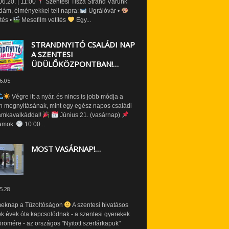
6.20. | 11:00
Szentesi Tisza Strand Várunk
dám, élményekkel teli napra:
Ugrálóvár •
tés •
Mesefilm vetítés
Egy...
STRANDNYITÓ CSALÁDI NAP
A SZENTESI
ÜDÜLŐKÖZPONTBAN!…
6.05.
Végre itt a nyár, és nincs is jobb módja a
n megnyitásának, mint egy egész napos családi
amkavalkáddal!
Június 21. (vasárnap)
amok:
10:00...
MOST VASÁRNAP!…
5.28.
eknap a Tűzoltóságon
A szentesi hivatásos
ók évek óta kapcsolódnak - a szentesi gyerekek
römére - az országos "Nyitott szertárkapuk"