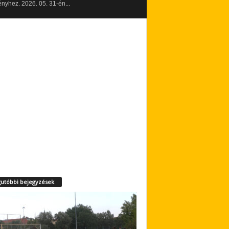
yhez. 2026. 05. 31-én...
utóbbi bejegyzések