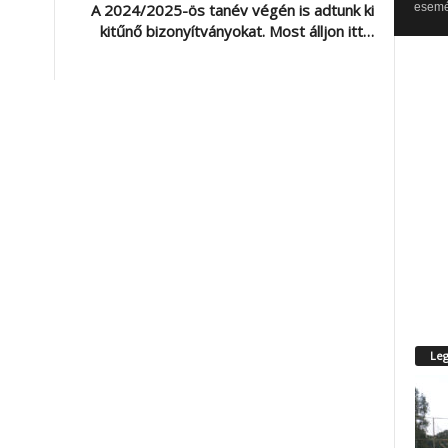
esemén
A 2024/2025-ös tanév végén is adtunk ki
kitűnő bizonyítványokat. Most álljon itt…
Leg