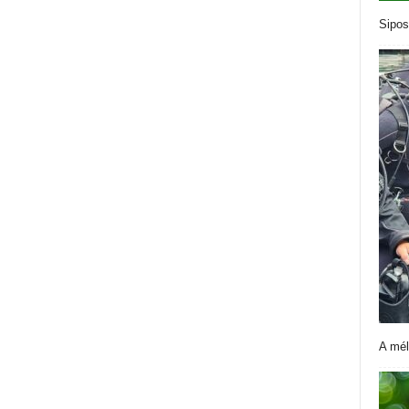
Sipos
A mél