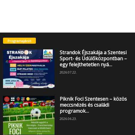
Programajánló
Strandok Éjszakája a Szentesi
Sport- és Üdülőközpontban –
egy felejthetetlen nyá…
2026.07.22.
Piknik Foci Szentesen – közös
meccsnézés és családi
programok…
2026.06.23.