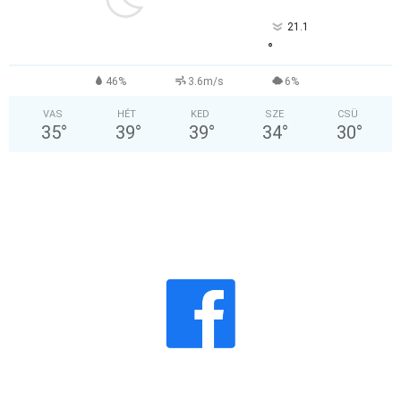
21.1
°
46%
3.6m/s
6%
VAS
HÉT
KED
SZE
CSÜ
35
°
39
°
39
°
34
°
30
°