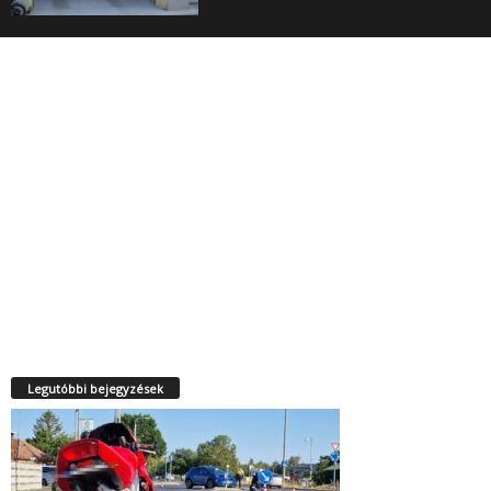
Legutóbbi bejegyzések