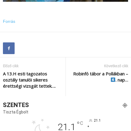
Forrás
Előző cikk
Következő cikk
A 13.H esti tagozatos
Robinfó tábor a Pollákban –
osztály tanulói sikeres
. nap…
érettségi vizsgát tettek….
SZENTES
Tiszta Égbolt
21.1
°
C
21.1
°