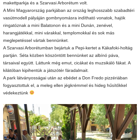
makettparkja és a Szarvasi Arborétum volt.
A Mini Magyarország parkjában az ország leghosszabb szabadtéri
vasútmodell pályáján gombnyomásra indítható vonatok, hajók
ringatóznak a mini Balatonon és a mini Dunán, zenével,
harangjátékkal, mini várakkal, templomokkal és sok más
meglepetéssel vártak bennünket.
A Szarvasi Arborétumban bejártuk a Pepi-kertet a Kákafoki-holtág
partján. Séta közben köszöntött bennünket az albínó páva,
társaival együtt. Láttunk még emut, cicákat és muzsikáló fákat. A
kilátóban kipihentük a játszótér fáradalmait.
A park látványosságai után az ebédet a Don Fredo pizzériában
fogyasztottuk el, a meleg ellen jégkrémmel és hideg hűsítőkkel
védekeztünk