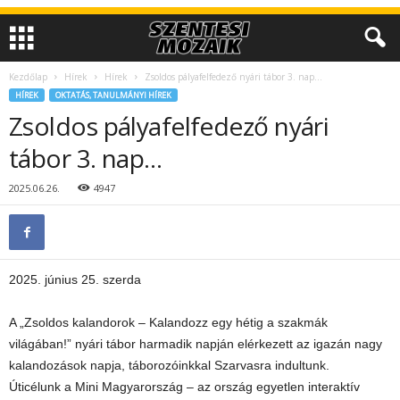
Kezdőlap
Hírek
Hírek
Zsoldos pályafelfedező nyári tábor 3. nap…
HÍREK
OKTATÁS, TANULMÁNYI HÍREK
Zsoldos pályafelfedező nyári
tábor 3. nap…
2025.06.26.
4947
2025. június 25. szerda
A „Zsoldos kalandorok – Kalandozz egy hétig a szakmák
világában!” nyári tábor harmadik napján elérkezett az igazán nagy
kalandozások napja, táborozóinkkal Szarvasra indultunk.
Úticélunk a Mini Magyarország – az ország egyetlen interaktív