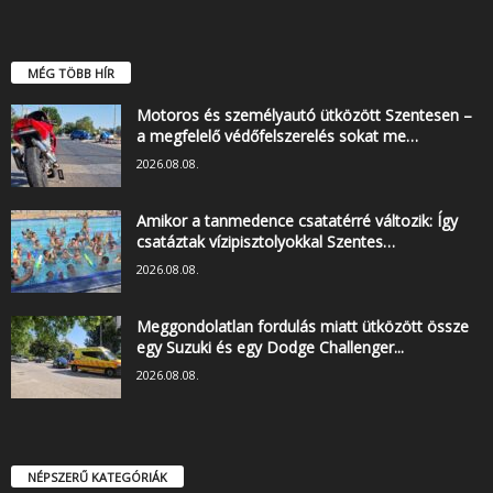
MÉG TÖBB HÍR
Motoros és személyautó ütközött Szentesen –
a megfelelő védőfelszerelés sokat me…
2026.08.08.
Amikor a tanmedence csatatérré változik: Így
csatáztak vízipisztolyokkal Szentes…
2026.08.08.
Meggondolatlan fordulás miatt ütközött össze
egy Suzuki és egy Dodge Challenger...
2026.08.08.
NÉPSZERŰ KATEGÓRIÁK