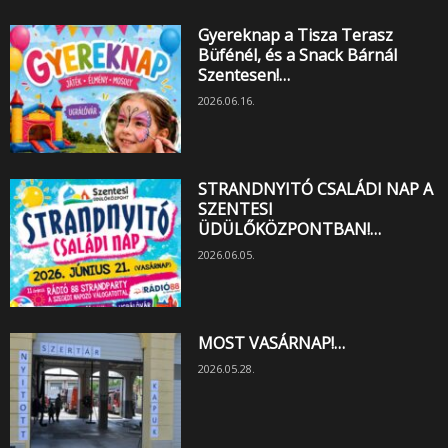
Gyereknap a Tisza Terasz
Büfénél, és a Snack Bárnál
Szentesen!…
2026.06.16.
STRANDNYITÓ CSALÁDI NAP A
SZENTESI
ÜDÜLŐKÖZPONTBAN!…
2026.06.05.
MOST VASÁRNAP!…
2026.05.28.