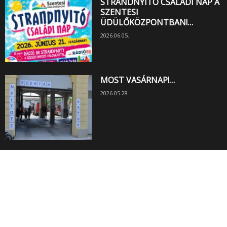
STRANDNYITÓ CSALÁDI NAP A
SZENTESI
ÜDÜLŐKÖZPONTBAN!…
2026.06.05.
MOST VASÁRNAP!…
2026.05.28.