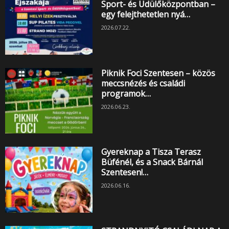
Sport- és Üdülőközpontban –
egy felejthetetlen nyá…
2026.07.22.
Piknik Foci Szentesen – közös
meccsnézés és családi
programok…
2026.06.23.
Gyereknap a Tisza Terasz
Büfénél, és a Snack Bárnál
Szentesen!…
2026.06.16.