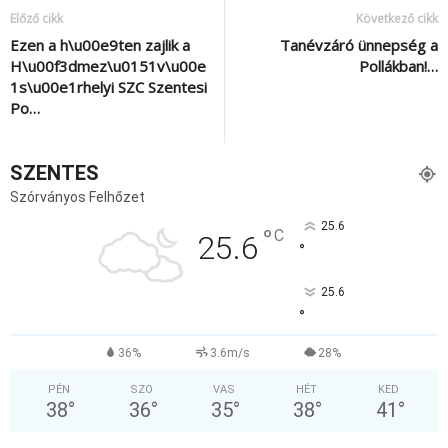
Előző cikk
Következő cikk
Ezen a h\u00e9ten zajlik a
Tanévzáró ünnepség a
H\u00f3dmez\u0151v\u00e
Pollákban!…
1s\u00e1rhelyi SZC Szentesi
Po…
SZENTES
Szórványos Felhőzet
25.6
°
C
25.6
°
25.6
°
36%
3.6m/s
28%
PÉN
SZO
VAS
HÉT
KED
38
°
36
°
35
°
38
°
41
°