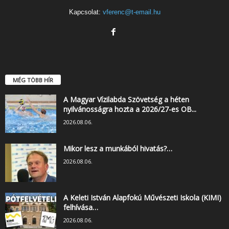
Kapcsolat:
vferenc@t-email.hu
MÉG TÖBB HÍR
A Magyar Vízilabda Szövetség a héten
nyilvánosságra hozta a 2026/27-es OB...
2026.08.06.
Mikor lesz a munkából hivatás?…
2026.08.06.
A Keleti István Alapfokú Művészeti Iskola (KIMI)
felhívása…
2026.08.06.