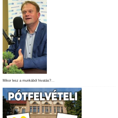
Mikor lesz a munkából hivatás?…