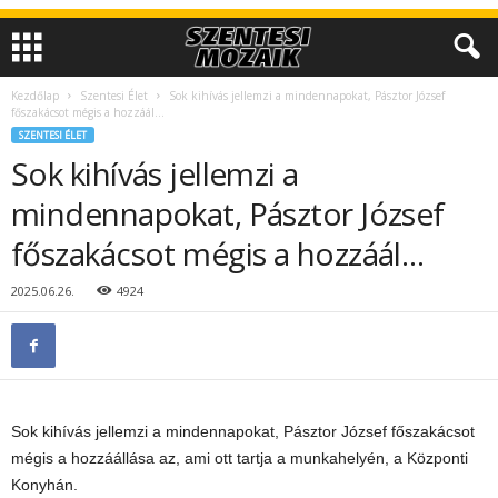
Kezdőlap
Szentesi Élet
Sok kihívás jellemzi a mindennapokat, Pásztor József
főszakácsot mégis a hozzáál…
SZENTESI ÉLET
Sok kihívás jellemzi a
mindennapokat, Pásztor József
főszakácsot mégis a hozzáál…
2025.06.26.
4924
Sok kihívás jellemzi a mindennapokat, Pásztor József főszakácsot
mégis a hozzáállása az, ami ott tartja a munkahelyén, a Központi
Konyhán.