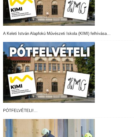
A Keleti István Alapfokú Művészeti Iskola (KIMI) felhívása…
PÓTFELVÉTELI!…