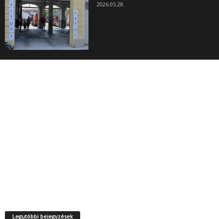
2026.05.28.
Legutóbbi bejegyzések