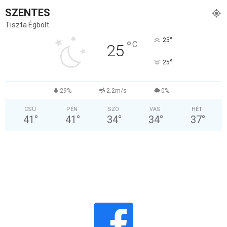
SZENTES
Tiszta Égbolt
°
25
°
C
25
°
25
29%
2.2m/s
0%
CSÜ
PÉN
SZO
VAS
HÉT
41
°
41
°
34
°
34
°
37
°