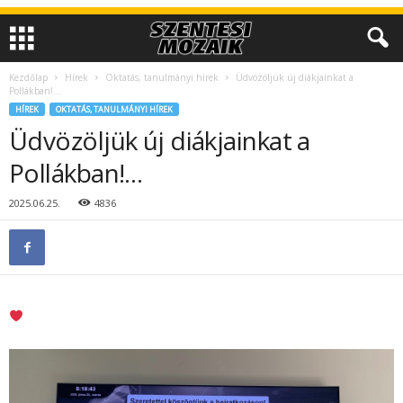
Kezdőlap
Hírek
Oktatás, tanulmányi hírek
Üdvözöljük új diákjainkat a
Pollákban!…
HÍREK
OKTATÁS, TANULMÁNYI HÍREK
Üdvözöljük új diákjainkat a
Pollákban!…
2025.06.25.
4836