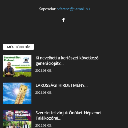
Kapcsolat:
vferenc@t-email.hu
MÉG TÖBB HÍR
Ki nevelheti a kertészet következő
generációját?…
2026.08.05.
LAKOSSÁGI HIRDETMÉNY…
2026.08.05.
Szeretettel várjuk Önöket Népzenei
Találkozóra!…
2026.08.05.