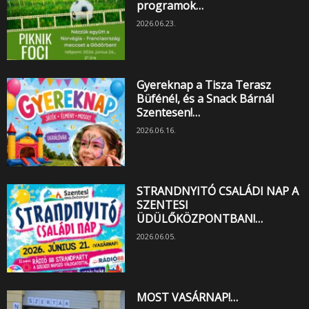
programok…
2026.06.23.
Gyereknap a Tisza Terasz
Büfénél, és a Snack Bárnál
Szentesen!…
2026.06.16.
STRANDNYITÓ CSALÁDI NAP A
SZENTESI
ÜDÜLŐKÖZPONTBAN!…
2026.06.05.
MOST VASÁRNAP!…