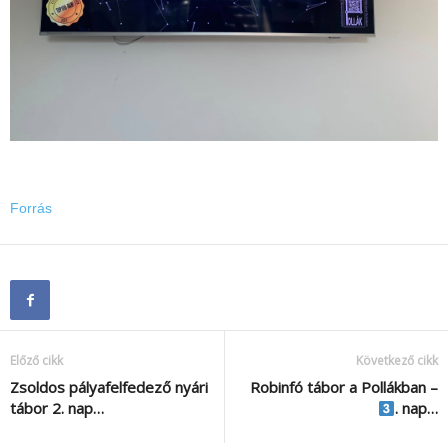
Forrás
Előző cikk
Következő cikk
Zsoldos pályafelfedező nyári
Robinfó tábor a Pollákban –
tábor 2. nap…
. nap…