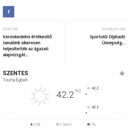
Előző cikk
Következő cikk
Kereskedelmi értékesítő
Sportolói Díjátadó
tanulóink sikeresen
Ünnepség…
teljesítették az ágazati
alapvizsgát…
SZENTES
Tiszta Égbolt
42.2
°
C
42.2
°
42.2
°
13%
1.3m/s
7%