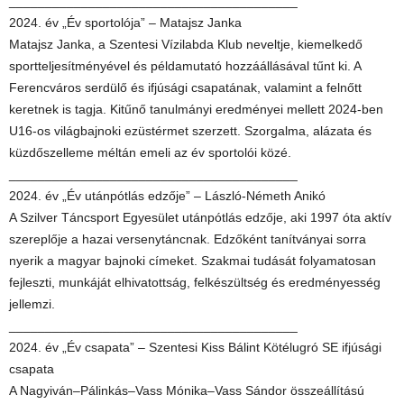
________________________________________
2024. év „Év sportolója” – Matajsz Janka
Matajsz Janka, a Szentesi Vízilabda Klub neveltje, kiemelkedő
sportteljesítményével és példamutató hozzáállásával tűnt ki. A
Ferencváros serdülő és ifjúsági csapatának, valamint a felnőtt
keretnek is tagja. Kitűnő tanulmányi eredményei mellett 2024-ben
U16-os világbajnoki ezüstérmet szerzett. Szorgalma, alázata és
küzdőszelleme méltán emeli az év sportolói közé.
________________________________________
2024. év „Év utánpótlás edzője” – László-Németh Anikó
A Szilver Táncsport Egyesület utánpótlás edzője, aki 1997 óta aktív
szereplője a hazai versenytáncnak. Edzőként tanítványai sorra
nyerik a magyar bajnoki címeket. Szakmai tudását folyamatosan
fejleszti, munkáját elhivatottság, felkészültség és eredményesség
jellemzi.
________________________________________
2024. év „Év csapata” – Szentesi Kiss Bálint Kötélugró SE ifjúsági
csapata
A Nagyiván–Pálinkás–Vass Mónika–Vass Sándor összeállítású