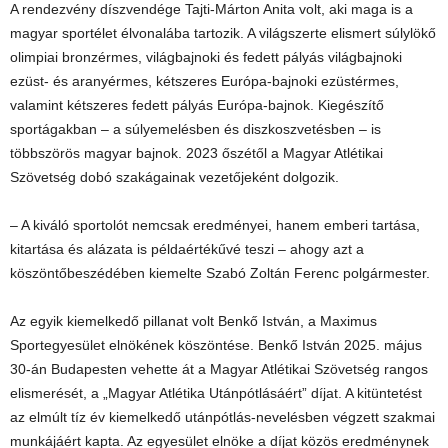
A rendezvény díszvendége Tajti-Márton Anita volt, aki maga is a
magyar sportélet élvonalába tartozik. A világszerte elismert súlylökő
olimpiai bronzérmes, világbajnoki és fedett pályás világbajnoki
ezüst- és aranyérmes, kétszeres Európa-bajnoki ezüstérmes,
valamint kétszeres fedett pályás Európa-bajnok. Kiegészítő
sportágakban – a súlyemelésben és diszkoszvetésben – is
többszörös magyar bajnok. 2023 őszétől a Magyar Atlétikai
Szövetség dobó szakágainak vezetőjeként dolgozik.
– A kiváló sportolót nemcsak eredményei, hanem emberi tartása,
kitartása és alázata is példaértékűvé teszi – ahogy azt a
köszöntőbeszédében kiemelte Szabó Zoltán Ferenc polgármester.
Az egyik kiemelkedő pillanat volt Benkő István, a Maximus
Sportegyesület elnökének köszöntése. Benkő István 2025. május
30-án Budapesten vehette át a Magyar Atlétikai Szövetség rangos
elismerését, a „Magyar Atlétika Utánpótlásáért” díjat. A kitüntetést
az elmúlt tíz év kiemelkedő utánpótlás-nevelésben végzett szakmai
munkájáért kapta. Az egyesület elnöke a díjat közös eredménynek