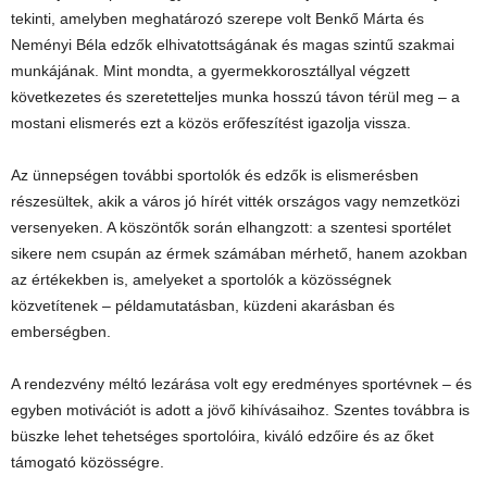
tekinti, amelyben meghatározó szerepe volt Benkő Márta és
Neményi Béla edzők elhivatottságának és magas szintű szakmai
munkájának. Mint mondta, a gyermekkorosztállyal végzett
következetes és szeretetteljes munka hosszú távon térül meg – a
mostani elismerés ezt a közös erőfeszítést igazolja vissza.
Az ünnepségen további sportolók és edzők is elismerésben
részesültek, akik a város jó hírét vitték országos vagy nemzetközi
versenyeken. A köszöntők során elhangzott: a szentesi sportélet
sikere nem csupán az érmek számában mérhető, hanem azokban
az értékekben is, amelyeket a sportolók a közösségnek
közvetítenek – példamutatásban, küzdeni akarásban és
emberségben.
A rendezvény méltó lezárása volt egy eredményes sportévnek – és
egyben motivációt is adott a jövő kihívásaihoz. Szentes továbbra is
büszke lehet tehetséges sportolóira, kiváló edzőire és az őket
támogató közösségre.