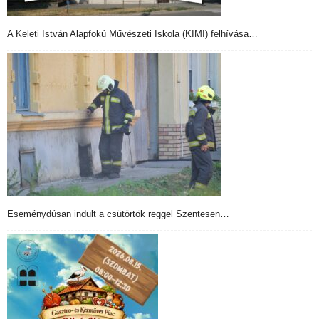
A Keleti István Alapfokú Művészeti Iskola (KIMI) felhívása…
Eseménydúsan indult a csütörtök reggel Szentesen…