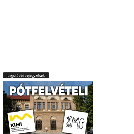
Legutóbbi bejegyzések