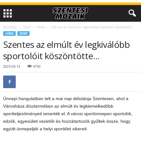
Kezdőlap
Hírek
Hírek
Szentes az elmúlt év legkiválóbb sportolóit köszöntötte…
HÍREK
SPORT
Szentes az elmúlt év legkiválóbb
sportolóit köszöntötte…
2025.06.13.
4753
Ünnepi hangulatban telt a mai nap délutánja Szentesen, ahol a
Városháza dísztermében az elmúlt év legkiemelkedőbb
sportteljesítményeit ismerték el. A városi sportünnepen sportolók,
edzők, egyesületi vezetők és hozzátartozók gyűltek össze, hogy
együtt ünnepeljék a helyi sportélet sikereit.