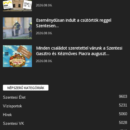
2026.08.06.
Eseménydúsan indult a csütörtök reggel
Szentesen…
2026.08.06.
Minden családot szeretettel várunk a Szentesi
Gasztro és Kézműves Piacra auguszt…
2026.08.06.
NÉPSZERŰ KATEGÓRIÁK
9603
Szentesi Élet
5231
Vízisportok
5060
Hírek
5028
Szentesi VK