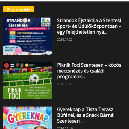
Programajánló
Strandok Éjszakája a Szentesi
Sport- és Üdülőközpontban –
egy felejthetetlen nyá…
2026.07.22.
Piknik Foci Szentesen – közös
meccsnézés és családi
programok…
2026.06.23.
Gyereknap a Tisza Terasz
Büfénél, és a Snack Bárnál
Szentesen!…
2026.06.16.