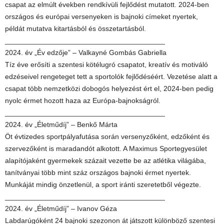
csapat az elmúlt években rendkívüli fejlődést mutatott. 2024-ben
országos és európai versenyeken is bajnoki címeket nyertek,
példát mutatva kitartásból és összetartásból.
________________________________________
2024. év „Év edzője” – Valkayné Gombás Gabriella
Tíz éve erősíti a szentesi kötélugró csapatot, kreatív és motiváló
edzéseivel rengeteget tett a sportolók fejlődéséért. Vezetése alatt a
csapat több nemzetközi dobogós helyezést ért el, 2024-ben pedig
nyolc érmet hozott haza az Európa-bajnokságról.
________________________________________
2024. év „Életműdíj” – Benkő Márta
Öt évtizedes sportpályafutása során versenyzőként, edzőként és
szervezőként is maradandót alkotott. A Maximus Sportegyesület
alapítójaként gyermekek százait vezette be az atlétika világába,
tanítványai több mint száz országos bajnoki érmet nyertek.
Munkáját mindig önzetlenül, a sport iránti szeretetből végezte.
________________________________________
2024. év „Életműdíj” – Ivanov Géza
Labdarúgóként 24 bajnoki szezonon át játszott különböző szentesi