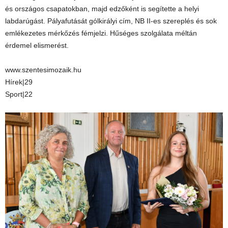
és országos csapatokban, majd edzőként is segítette a helyi
labdarúgást. Pályafutását gólkirályi cím, NB II-es szereplés és sok
emlékezetes mérkőzés fémjelzi. Hűséges szolgálata méltán
érdemel elismerést.
www.szentesimozaik.hu
Hírek|29
Sport|22