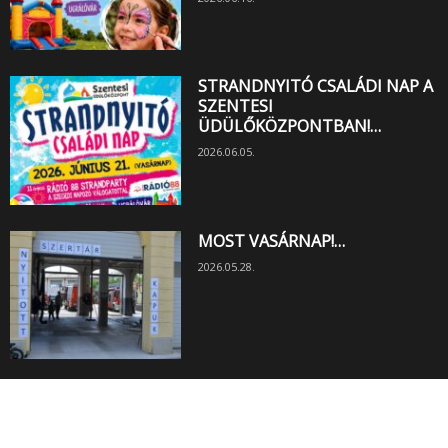
STRANDNYITÓ CSALÁDI NAP A
SZENTESI
ÜDÜLŐKÖZPONTBAN!…
2026.06.05.
MOST VASÁRNAP!…
2026.05.28.