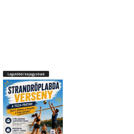
Legutóbbi bejegyzések