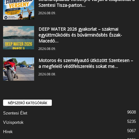
Szentesi Tisza-parton…
2026.08.09.
DEEP WATER 2026 gyakorlat – szakmai
együttműködés és búvárminősítés Észak-
Macedó…
2026.08.09.
Motoros és személyautó ütközött Szentesen –
a megfelelő védőfelszerelés sokat me…
2026.08.08.
NÉPSZERŰ KATEGÓRIÁK
9608
Szentesi Élet
5235
Vízisportok
5067
Hírek