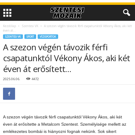
Kezdőlap
Szentesi VK
A szezon végén távozik férfi csapatunktól Vékony Ákos, aki két
éven át...
SZENTESI VK
SPORT
VÍZISPORTOK
A szezon végén távozik férfi
csapatunktól Vékony Ákos, aki két
éven át erősített…
2025.06.06.
4472
A szezon végén távozik férfi csapatunktól Vékony Ákos, aki két
éven át erősítette a Metalcom Szentest. Személyisége mellett az
emlékezetes bombái is hiányozni fognak nekünk. Sok sikert