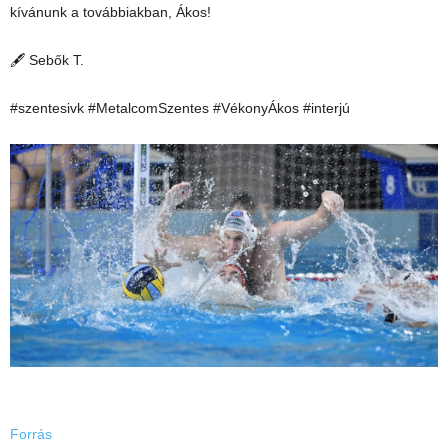
kívánunk a továbbiakban, Ákos!
🖋 Sebők T.
#szentesivk #MetalcomSzentes #VékonyÁkos #interjú
Forrás