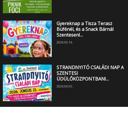
Gyereknap a Tisza Terasz
Büfénél, és a Snack Bárnál
Szentesen!…
2026.06.16.
STRANDNYITÓ CSALÁDI NAP A
SZENTESI
ÜDÜLŐKÖZPONTBAN!…
2026.06.05.