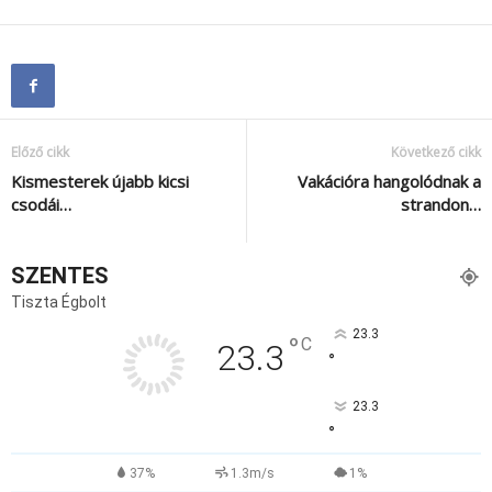
Előző cikk
Következő cikk
Kismesterek újabb kicsi
Vakációra hangolódnak a
csodái…
strandon…
SZENTES
Tiszta Égbolt
23.3
°
C
23.3
°
23.3
°
37%
1.3m/s
1%