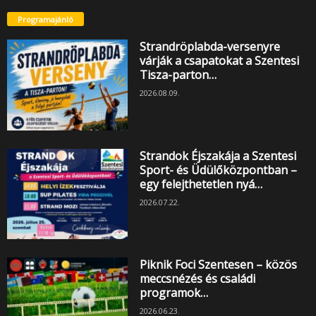
Programajánló
Strandröplabda-versenyre
várják a csapatokat a Szentesi
Tisza-parton…
2026.08.09.
Strandok Éjszakája a Szentesi
Sport- és Üdülőközpontban –
egy felejthetetlen nyá…
2026.07.22.
Piknik Foci Szentesen – közös
meccsnézés és családi
programok…
2026.06.23.