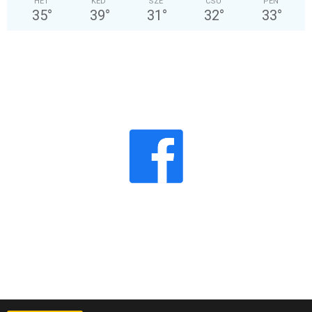
HÉT
KED
SZE
CSÜ
PÉN
35
°
39
°
31
°
32
°
33
°