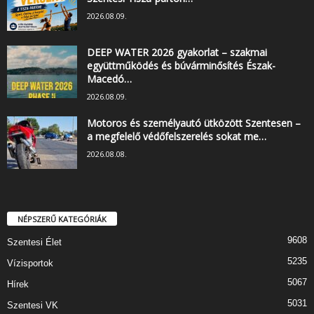
2026.08.09.
DEEP WATER 2026 gyakorlat – szakmai
együttműködés és búvárminősítés Észak-
Macedó…
2026.08.09.
Motoros és személyautó ütközött Szentesen –
a megfelelő védőfelszerelés sokat me…
2026.08.08.
NÉPSZERŰ KATEGÓRIÁK
9608
Szentesi Élet
5235
Vízisportok
5067
Hírek
5031
Szentesi VK