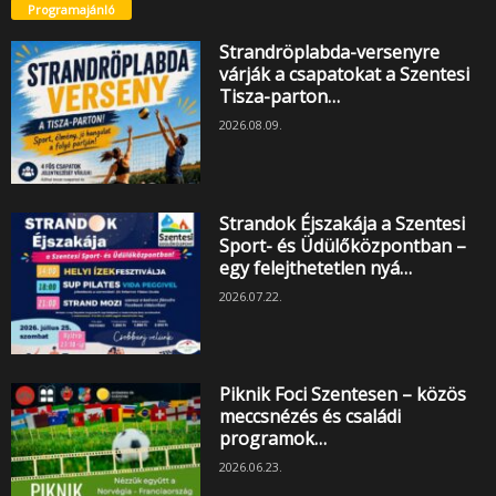
Programajánló
Strandröplabda-versenyre
várják a csapatokat a Szentesi
Tisza-parton…
2026.08.09.
Strandok Éjszakája a Szentesi
Sport- és Üdülőközpontban –
egy felejthetetlen nyá…
2026.07.22.
Piknik Foci Szentesen – közös
meccsnézés és családi
programok…
2026.06.23.