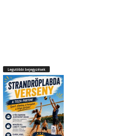
Legutóbbi bejegyzések