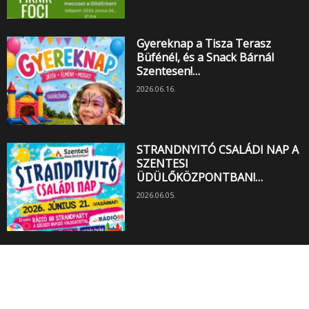
Gyereknap a Tisza Terasz
Büfénél, és a Snack Bárnál
Szentesen!…
2026.06.16.
STRANDNYITÓ CSALÁDI NAP A
SZENTESI
ÜDÜLŐKÖZPONTBAN!…
2026.06.05.