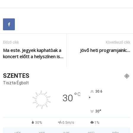
Előző cikk
Következő cikk
Ma este. Jegyek kaphatòak a
Jövő heti programjaink:…
koncert előtt a helyszínen is…
SZENTES
Tiszta Égbolt
30.6
°
C
30
°
°
30
30%
0.5m/s
1%