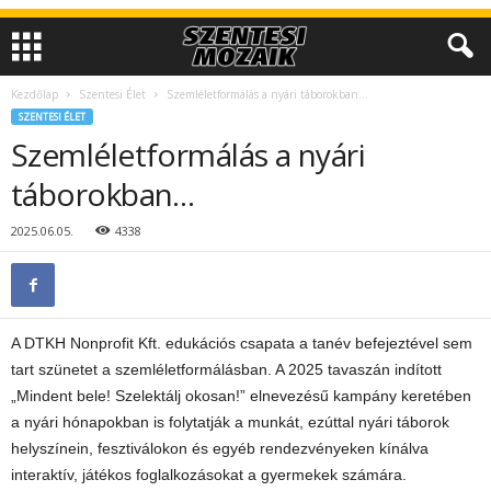
Kezdőlap
Szentesi Élet
Szemléletformálás a nyári táborokban…
SZENTESI ÉLET
Szemléletformálás a nyári
táborokban…
2025.06.05.
4338
A DTKH Nonprofit Kft. edukációs csapata a tanév befejeztével sem
tart szünetet a szemléletformálásban. A 2025 tavaszán indított
„Mindent bele! Szelektálj okosan!” elnevezésű kampány keretében
a nyári hónapokban is folytatják a munkát, ezúttal nyári táborok
helyszínein, fesztiválokon és egyéb rendezvényeken kínálva
interaktív, játékos foglalkozásokat a gyermekek számára.