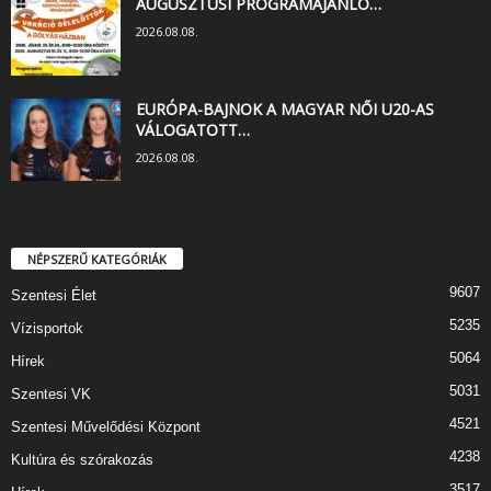
AUGUSZTUSI PROGRAMAJÁNLÓ…
2026.08.08.
EURÓPA-BAJNOK A MAGYAR NŐI U20-AS
VÁLOGATOTT…
2026.08.08.
NÉPSZERŰ KATEGÓRIÁK
9607
Szentesi Élet
5235
Vízisportok
5064
Hírek
5031
Szentesi VK
4521
Szentesi Művelődési Központ
4238
Kultúra és szórakozás
3517