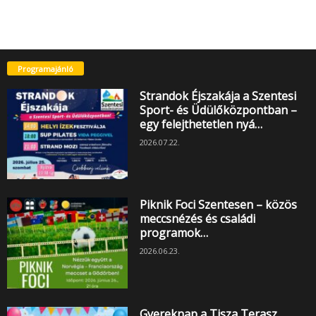
Programajánló
Strandok Éjszakája a Szentesi
Sport- és Üdülőközpontban –
egy felejthetetlen nyá…
2026.07.22.
Piknik Foci Szentesen – közös
meccsnézés és családi
programok…
2026.06.23.
Gyereknap a Tisza Terasz