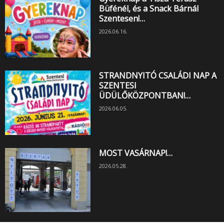
Büfénél, és a Snack Bárnál
Szentesen!…
2026.06.16.
STRANDNYITÓ CSALÁDI NAP A
SZENTESI
ÜDÜLŐKÖZPONTBAN!…
2026.06.05.
MOST VASÁRNAP!…
2026.05.28.