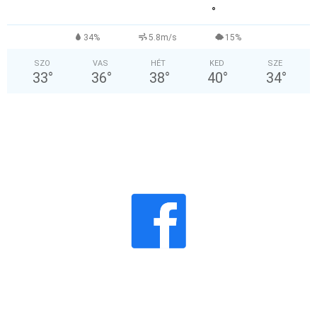
°
34%
5.8m/s
15%
SZO
VAS
HÉT
KED
SZE
33
°
36
°
38
°
40
°
34
°