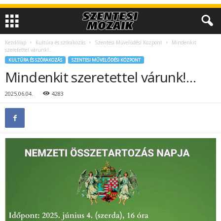
Kezdőlap
Kultúra és szórakozás
Szentesi Művelődési Központ
Mindenkit
szeretettel várunk!…
KULTÚRA ÉS SZÓRAKOZÁS
SZENTESI MŰVELŐDÉSI KÖZPONT
Mindenkit szeretettel várunk!…
2025.06.04.
4283