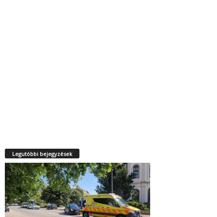
Legutóbbi bejegyzések