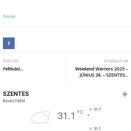
Forrás
Előző cikk
Következő cikk
Felhívás!…
Weekend Warriors 2025 –
JÚNIUS 28. – SZENTES…
SZENTES
Kevés Felhő
31.7
°
C
31.1
°
31.1