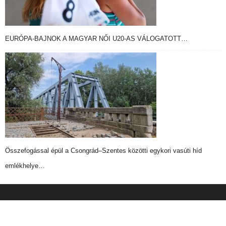
EURÓPA-BAJNOK A MAGYAR NŐI U20-AS VÁLOGATOTT…
Összefogással épül a Csongrád–Szentes közötti egykori vasúti híd
emlékhelye…