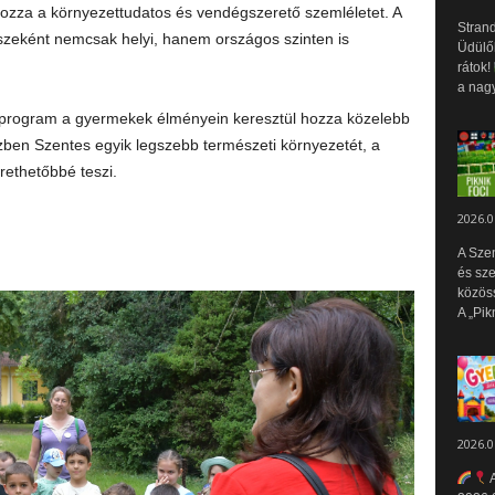
ozza a környezettudatos és vendégszerető szemléletet. A
Strand
részeként nemcsak helyi, hanem országos szinten is
Üdülők
rátok!
a nagy
 program a gyermekek élményein keresztül hozza közelebb
zben Szentes egyik legszebb természeti környezetét, a
rethetőbbé teszi.
2026.0
A Sze
és sz
közös
A „Pik
2026.0
A