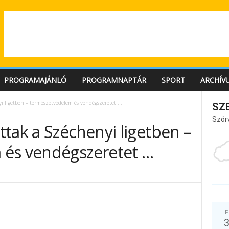
PROGRAMAJÁNLÓ
PROGRAMNAPTÁR
SPORT
ARCHÍV
i ligetben – természetvédelem és vendégszeretet …
SZ
Szór
tak a Széchenyi ligetben –
 és vendégszeretet …
P