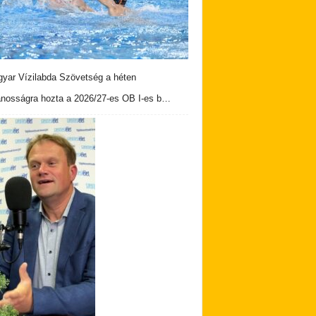
yar Vízilabda Szövetség a héten
ánosságra hozta a 2026/27-es OB I-es b…