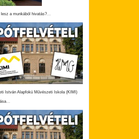
 lesz a munkából hivatás?…
eti István Alapfokú Művészeti Iskola (KIMI)
vása…