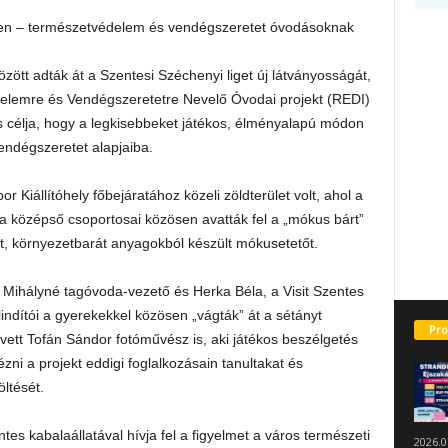
ben – természetvédelem és vendégszeretet óvodásoknak
zött adták át a Szentesi Széchenyi liget új látványosságát,
elemre és Vendégszeretetre Nevelő Óvodai projekt (REDI)
 célja, hogy a legkisebbeket játékos, élményalapú módon
ndégszeretet alapjaiba.
r Kiállítóhely főbejáratához közeli zöldterület volt, ahol a
a középső csoportosai közösen avatták fel a „mókus bárt”
t, környezetbarát anyagokból készült mókusetetőt.
n Mihályné tagóvoda-vezető és Herka Béla, a Visit Szentes
elindítói a gyerekekkel közösen „vágták” át a sétányt
Pro
vett Tofán Sándor fotóművész is, aki játékos beszélgetés
ni a projekt eddigi foglalkozásain tanultakat és
öltését.
tes kabalaállatával hívja fel a figyelmet a város természeti
2026.0