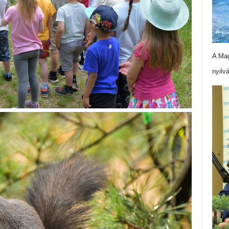
A Mag
nyilv