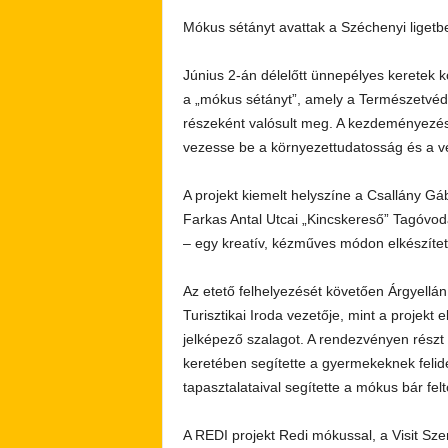
Mókus sétányt avattak a Széchenyi liget
Június 2-án délelőtt ünnepélyes keretek kö
a „mókus sétányt”, amely a Természetvéd
részeként valósult meg. A kezdeményezés
vezesse be a környezettudatosság és a ve
A projekt kiemelt helyszíne a Csallány Gábo
Farkas Antal Utcai „Kincskereső” Tagóvod
– egy kreatív, kézműves módon elkészítet
Az etető felhelyezését követően Árgyellá
Turisztikai Iroda vezetője, mint a projekt 
jelképező szalagot. A rendezvényen részt 
keretében segítette a gyermekeknek felidéz
tapasztalataival segítette a mókus bár felt
A REDI projekt Redi mókussal, a Visit Szen