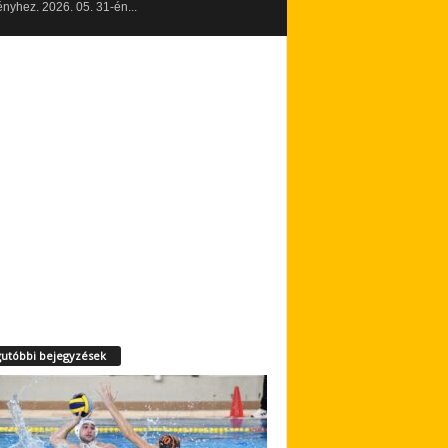
yhez. 2026. 05. 31-én...
utóbbi bejegyzések