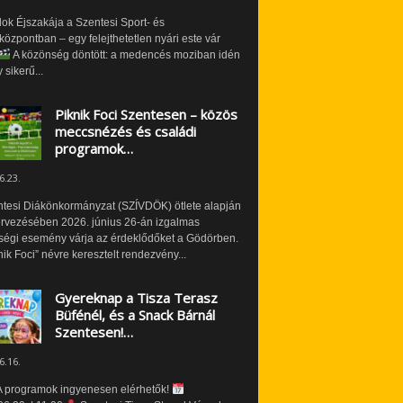
ok Éjszakája a Szentesi Sport- és
özpontban – egy felejthetetlen nyári este vár
A közönség döntött: a medencés moziban idén
 sikerű...
Piknik Foci Szentesen – közös
meccsnézés és családi
programok…
6.23.
ntesi Diákönkormányzat (SZÍVDÖK) ötlete alapján
ervezésében 2026. június 26-án izgalmas
ségi esemény várja az érdeklődőket a Gödörben.
nik Foci” névre keresztelt rendezvény...
Gyereknap a Tisza Terasz
Büfénél, és a Snack Bárnál
Szentesen!…
6.16.
 programok ingyenesen elérhetők!