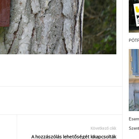
PÓTF
Esemé
Következő cikk
Szen
A hozzászólás lehetőségét kikapcsolták