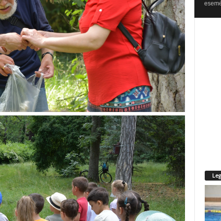
esemén
Leg