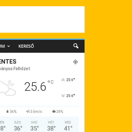
UM
KERESŐ
ENTES
ványos Felhőzet
°
25.6
°
C
25.6
°
25.6
36%
3.6m/s
28%
ÉN
SZO
VAS
HÉT
KED
38
°
36
°
35
°
38
°
41
°