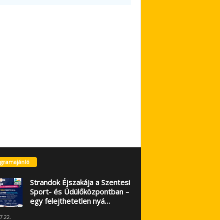
gramajánló
Strandok Éjszakája a Szentesi
Sport- és Üdülőközpontban –
egy felejthetetlen nyá…
7.22.