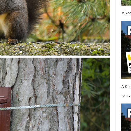
Mikor
A Kel
felhí