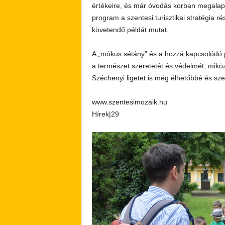
értékeire, és már óvodás korban megalap
program a szentesi turisztikai stratégia 
követendő példát mutat.
A „mókus sétány” és a hozzá kapcsolódó
a természet szeretetét és védelmét, mikö
Széchenyi ligetet is még élhetőbbé és sze
www.szentesimozaik.hu
Hírek|29