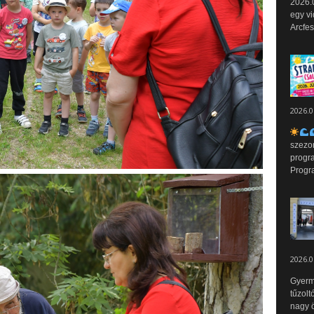
2026.0
egy vi
Arcfes
2026.0
szezo
progr
Progr
2026.0
Gyerm
tűzolt
nagy ö