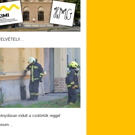
ELVÉTELI!…
nydúsan indult a csütörtök reggel
tesen…