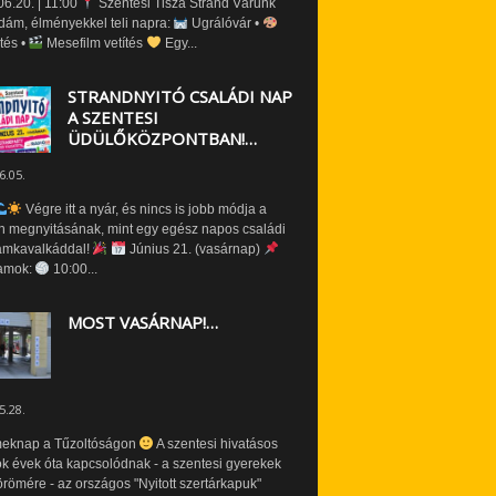
6.20. | 11:00
Szentesi Tisza Strand Várunk
dám, élményekkel teli napra:
Ugrálóvár •
tés •
Mesefilm vetítés
Egy...
STRANDNYITÓ CSALÁDI NAP
A SZENTESI
ÜDÜLŐKÖZPONTBAN!…
6.05.
Végre itt a nyár, és nincs is jobb módja a
n megnyitásának, mint egy egész napos családi
amkavalkáddal!
Június 21. (vasárnap)
amok:
10:00...
MOST VASÁRNAP!…
5.28.
eknap a Tűzoltóságon
A szentesi hivatásos
ók évek óta kapcsolódnak - a szentesi gyerekek
römére - az országos "Nyitott szertárkapuk"