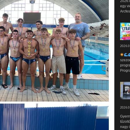
2026.0
egy vi
Arcfes
2026.0
szezo
progr
Progr
2026.0
Gyerm
tűzolt
nagy ö