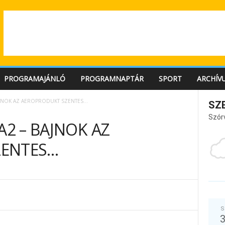
PROGRAMAJÁNLÓ
PROGRAMNAPTÁR
SPORT
ARCHÍV
BAJNOK AZ AEROPRODUKT SZENTES…
SZ
Szór
A2 – BAJNOK AZ
ZENTES…
S