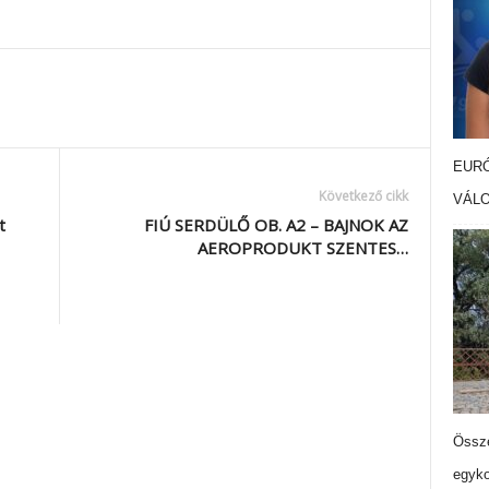
EURÓ
Következő cikk
VÁL
t
FIÚ SERDÜLŐ OB. A2 – BAJNOK AZ
AEROPRODUKT SZENTES…
Össze
egyko