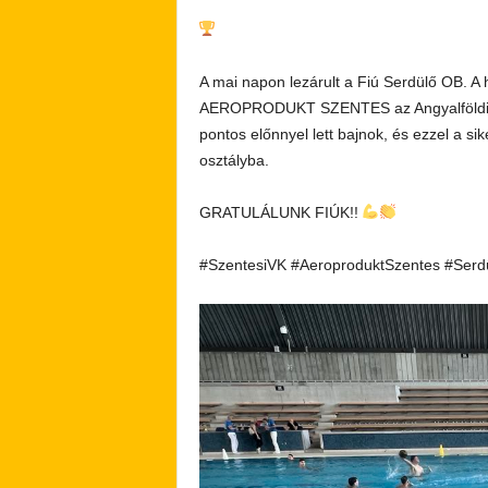
A mai napon lezárult a Fiú Serdülő OB. A 
AEROPRODUKT SZENTES az Angyalföldi Spor
pontos előnnyel lett bajnok, és ezzel a si
osztályba.
GRATULÁLUNK FIÚK!!
#SzentesiVK #AeroproduktSzentes #Ser