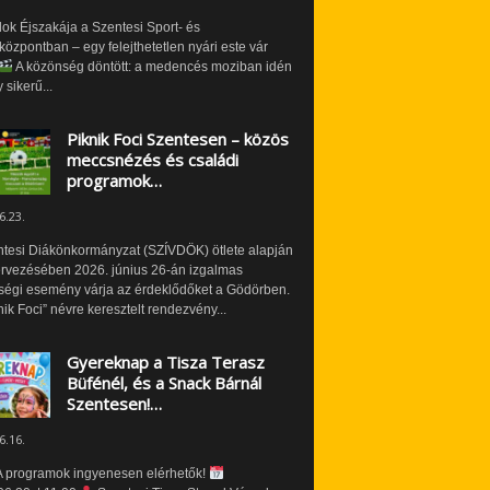
ok Éjszakája a Szentesi Sport- és
özpontban – egy felejthetetlen nyári este vár
A közönség döntött: a medencés moziban idén
 sikerű...
Piknik Foci Szentesen – közös
meccsnézés és családi
programok…
6.23.
ntesi Diákönkormányzat (SZÍVDÖK) ötlete alapján
ervezésében 2026. június 26-án izgalmas
ségi esemény várja az érdeklődőket a Gödörben.
nik Foci” névre keresztelt rendezvény...
Gyereknap a Tisza Terasz
Büfénél, és a Snack Bárnál
Szentesen!…
6.16.
 programok ingyenesen elérhetők!