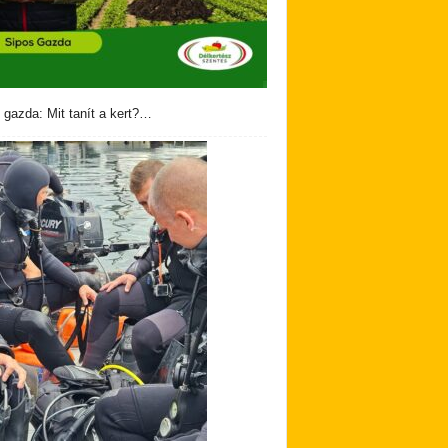
 gazda: Mit tanít a kert?…