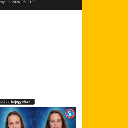
yhez. 2026. 05. 31-én...
utóbbi bejegyzések