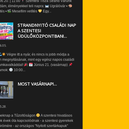
6.20. | 11:00
Szentesi Tisza Strand Várunk
dám, élményekkel teli napra:
Ugrálóvár •
tés •
Mesefilm vetítés
Egy...
STRANDNYITÓ CSALÁDI NAP
A SZENTESI
ÜDÜLŐKÖZPONTBAN!…
6.05.
Végre itt a nyár, és nincs is jobb módja a
n megnyitásának, mint egy egész napos családi
amkavalkáddal!
Június 21. (vasárnap)
amok:
10:00...
MOST VASÁRNAP!…
5.28.
eknap a Tűzoltóságon
A szentesi hivatásos
ók évek óta kapcsolódnak - a szentesi gyerekek
römére - az országos "Nyitott szertárkapuk"