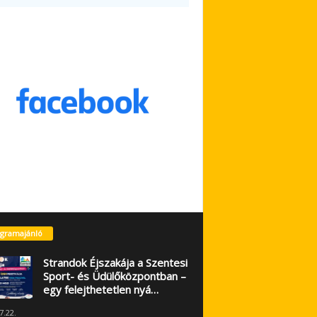
gramajánló
Strandok Éjszakája a Szentesi
Sport- és Üdülőközpontban –
egy felejthetetlen nyá…
7.22.