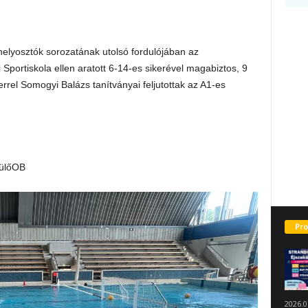
helyosztók sorozatának utolsó fordulójában az
tiskola ellen aratott 6-14-es sikerével magabiztos, 9
kerrel Somogyi Balázs tanítványai feljutottak az A1-es
dülőOB
Pro
2026.0