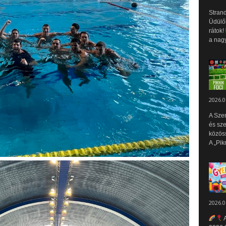
Strand
Üdülők
rátok!
a nagy
2026.0
A Sze
és sz
közös
A „Pik
2026.0
A