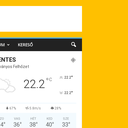
UM
KERESŐ
ENTES
ványos Felhőzet
°
22.2
°
C
22.2
°
22.2
67%
5.8m/s
28%
ZO
VAS
HÉT
KED
SZE
34
°
36
°
38
°
40
°
33
°