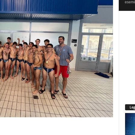
esemén
Leg