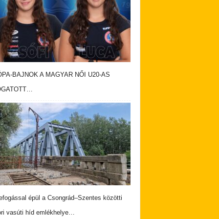
PA-BAJNOK A MAGYAR NŐI U20-AS
OGATOTT…
fogással épül a Csongrád–Szentes közötti
ri vasúti híd emlékhelye…