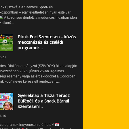
ok Éjszakája a Szentesi Sport- és
özpontban – egy felejthetetlen nyári este vár
A közönség döntött: a medencés moziban idén
 sikerű...
Piknik Foci Szentesen – közös
meccsnézés és családi
programok…
6.23.
ntesi Diákönkormányzat (SZÍVDÖK) ötlete alapján
ervezésében 2026. június 26-án izgalmas
ségi esemény várja az érdeklődőket a Gödörben.
nik Foci” névre keresztelt rendezvény...
Gyereknap a Tisza Terasz
Büfénél, és a Snack Bárnál
Szentesen!…
6.16.
 programok ingyenesen elérhetők!