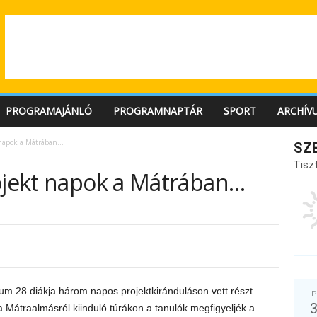
PROGRAMAJÁNLÓ
PROGRAMNAPTÁR
SPORT
ARCHÍV
t napok a Mátrában…
SZ
Tiszt
rojekt napok a Mátrában…
m 28 diákja három napos projektkiránduláson vett részt
P
a Mátraalmásról kiinduló túrákon a tanulók megfigyeljék a