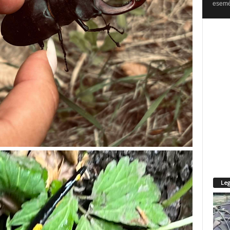
esemén
Leg