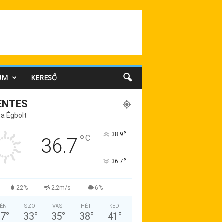
UM
KERESŐ
ENTES
a Égbolt
°
38.9
°
C
36.7
°
36.7
22%
2.2m/s
6%
ÉN
SZO
VAS
HÉT
KED
37
°
33
°
35
°
38
°
41
°