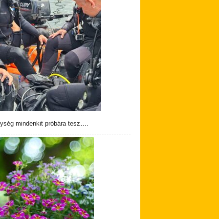
ység mindenkit próbára tesz….