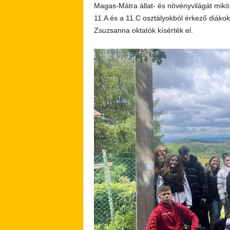
Magas-Mátra állat- és növényvilágát miköz
11.A és a 11.C osztályokból érkező diáko
Zsuzsanna oktatók kísérték el.