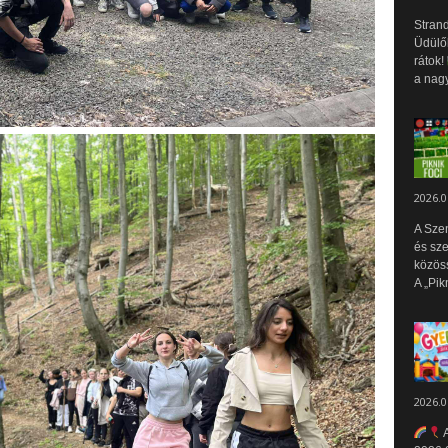
Strand
Üdülők
rátok!
a nagy
2026.0
A Sze
és sz
közös
A „Pik
2026.0
A