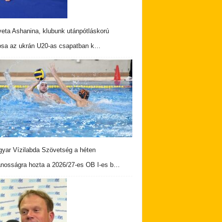
veta Ashanina, klubunk utánpótláskorú
osa az ukrán U20-as csapatban k…
yar Vízilabda Szövetség a héten
ánosságra hozta a 2026/27-es OB I-es b…