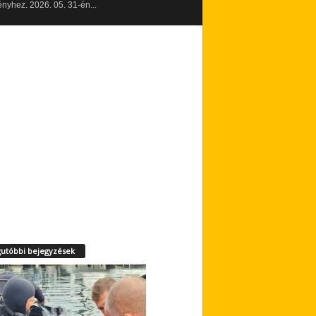
yhez. 2026. 05. 31-én...
utóbbi bejegyzések