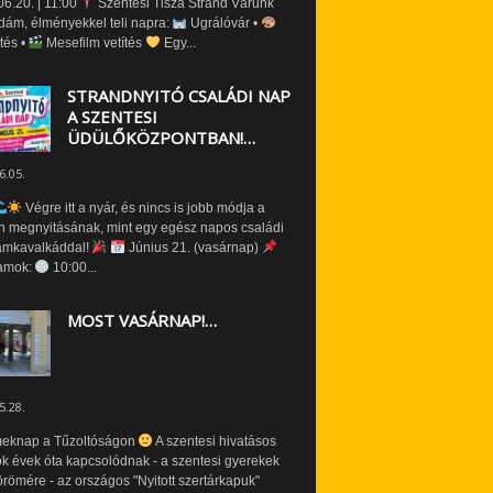
6.20. | 11:00
Szentesi Tisza Strand Várunk
dám, élményekkel teli napra:
Ugrálóvár •
tés •
Mesefilm vetítés
Egy...
STRANDNYITÓ CSALÁDI NAP
A SZENTESI
ÜDÜLŐKÖZPONTBAN!…
6.05.
Végre itt a nyár, és nincs is jobb módja a
n megnyitásának, mint egy egész napos családi
amkavalkáddal!
Június 21. (vasárnap)
amok:
10:00...
MOST VASÁRNAP!…
5.28.
eknap a Tűzoltóságon
A szentesi hivatásos
ók évek óta kapcsolódnak - a szentesi gyerekek
römére - az országos "Nyitott szertárkapuk"