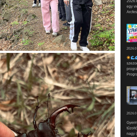
2026.0
egy vi
Arcfes
2026.0
szezo
progr
Progr
2026.0
Gyerm
tűzolt
nagy ö