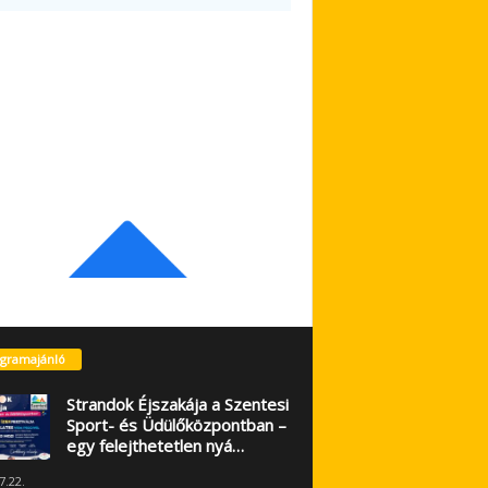
gramajánló
Strandok Éjszakája a Szentesi
Sport- és Üdülőközpontban –
egy felejthetetlen nyá…
7.22.