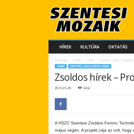
S
z
e
n
t
e
s
HÍREK
KULTÚRA
OKTATÁS
i
M
Kezdőlap
Hírek
Hírek
Zsoldos hírek – Projek
o
HÍREK
OKTATÁS, TANULMÁNYI HÍREK
z
Zsoldos hírek – P
a
i
k
2025.05.28.
4242
A HSZC Szentesi Zsoldos Ferenc Techniku
május végén. A projekt céja az volt, hogy 