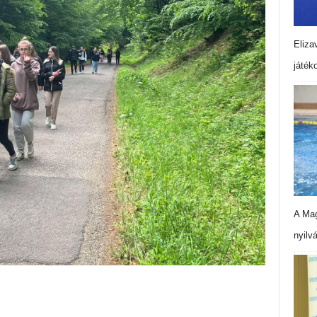
Eliza
játék
A Mag
nyilv