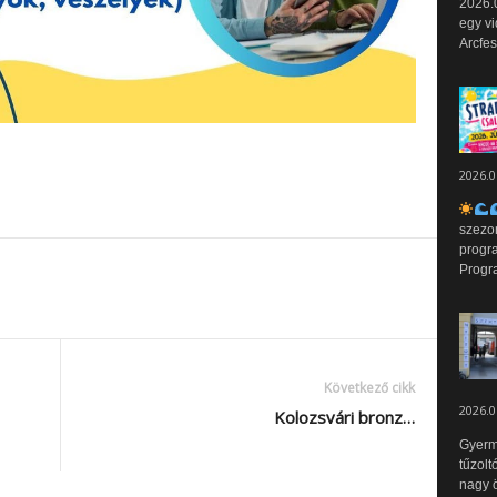
2026.0
egy vi
Arcfes
2026.0
szezo
progr
Progr
Következő cikk
2026.0
Kolozsvári bronz…
Gyerm
tűzolt
nagy ö