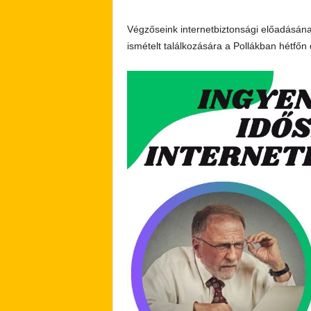
Végzőseink internetbiztonsági előadásána
ismételt találkozására a Pollákban hétfőn