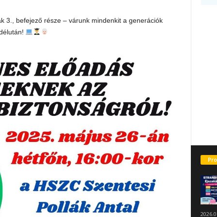
k 3., befejező része – várunk mindenkit a generációk
 délután!
Pro
2026.0