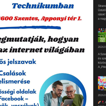
Strand
Üdülők
rátok!
a nagy
2026.0
A Sze
és sz
közös
A „Pik
2026.0
A