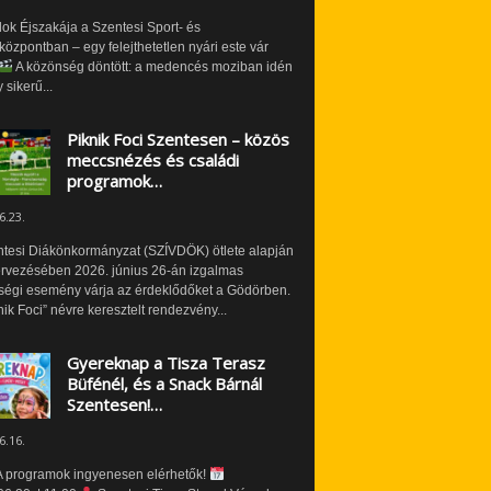
ok Éjszakája a Szentesi Sport- és
özpontban – egy felejthetetlen nyári este vár
A közönség döntött: a medencés moziban idén
 sikerű...
Piknik Foci Szentesen – közös
meccsnézés és családi
programok…
6.23.
ntesi Diákönkormányzat (SZÍVDÖK) ötlete alapján
ervezésében 2026. június 26-án izgalmas
ségi esemény várja az érdeklődőket a Gödörben.
nik Foci” névre keresztelt rendezvény...
Gyereknap a Tisza Terasz
Büfénél, és a Snack Bárnál
Szentesen!…
6.16.
 programok ingyenesen elérhetők!