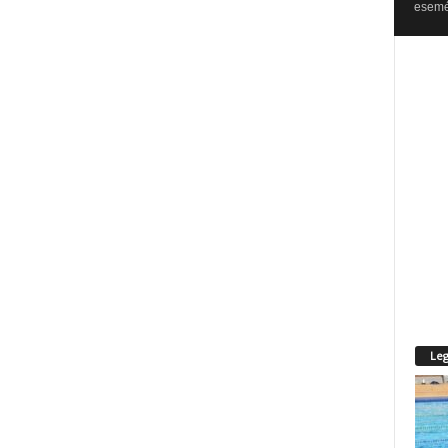
esemén
Leg