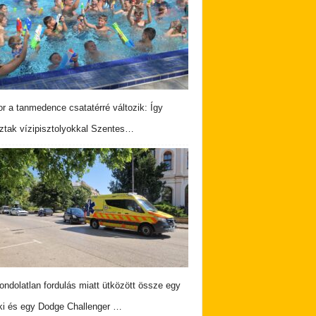
r a tanmedence csatatérré változik: Így
ztak vízipisztolyokkal Szentes…
ndolatlan fordulás miatt ütközött össze egy
i és egy Dodge Challenger …