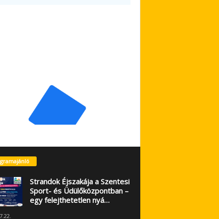
gramajánló
Strandok Éjszakája a Szentesi
Sport- és Üdülőközpontban –
egy felejthetetlen nyá…
7.22.