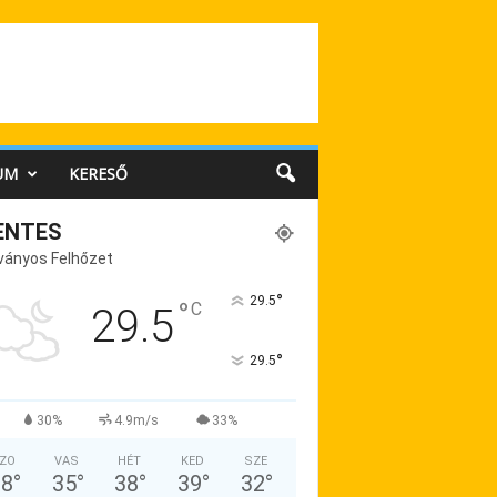
UM
KERESŐ
ENTES
ványos Felhőzet
°
29.5
°
C
29.5
°
29.5
30%
4.9m/s
33%
ZO
VAS
HÉT
KED
SZE
28
°
35
°
38
°
39
°
32
°