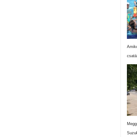
Amiko
csatá
Meggo
Suzuk