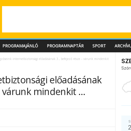
PROGRAMAJÁNLÓ
PROGRAMNAPTÁR
SPORT
ARCHÍV
gzőseink internetbiztonsági előadásának 3., befejező része – várunk mindenkit
SZ
Szór
etbiztonsági előadásának
 – várunk mindenkit …
S