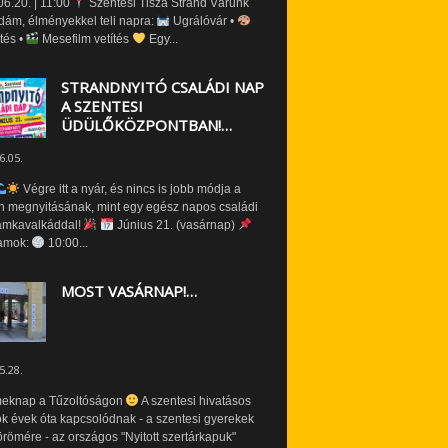
6.20. | 11:00
Szentesi Tisza Strand Várunk
dám, élményekkel teli napra:
Ugrálóvár •
tés •
Mesefilm vetítés
Egy...
STRANDNYITÓ CSALÁDI NAP
A SZENTESI
ÜDÜLŐKÖZPONTBAN!…
6.05.
Végre itt a nyár, és nincs is jobb módja a
n megnyitásának, mint egy egész napos családi
amkavalkáddal!
Június 21. (vasárnap)
amok:
10:00...
MOST VASÁRNAP!…
5.28.
eknap a Tűzoltóságon
A szentesi hivatásos
ók évek óta kapcsolódnak - a szentesi gyerekek
römére - az országos "Nyitott szertárkapuk"