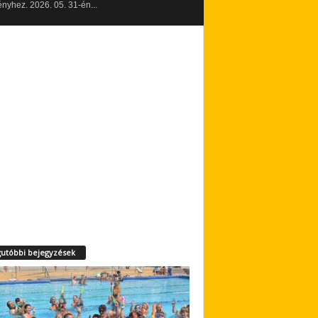
yhez. 2026. 05. 31-én...
utóbbi bejegyzések