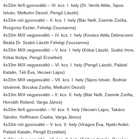
4x33m férfi gyorsváltó – VI. kcs. I. hely (Dr. Verók Attila, Sipos
István, Melkuhn Dezső, Pengő László)
4x33m női gyorsváltó – II. kcs. I. hely (Biár Nelli, Zsemle Zsófia,
Rozgonyi Eszter, Felvégi Zsuzsanna)
4x33m MIX vegyesváltó – IV. kcs. I. hely (Kovács Attila Debreczeni
Beáta Dr. Szabó László Felvégi Zsuzsanna)
4x33m MIX vegyesváltó – V. kcs. I. hely (Kókai László, Szabó Imre,
Kókai Ibolya, Pengő Erzsébet)
4x33m MIX vegyesváltó – VI. kcs. I. hely (Pengő László, Palásti
Katalin, Téli Éva, Vecseri Lajos)
4x33m MIX vegyesváltó – VII. kcs. I. hely (Sipos István, Bodnár
Istvánné, Bocskai Zsófia, Melkuhn Dezső)
4x33m MIX vegyesváltó – II. kcs. II. hely (Biár Nelli, Zsemle Zsófia,
Horváth Roland, Varga János)
4x33m férfi gyorsváltó – IV. kcs. II. hely (Vecseri Lajos, Takács
Sándor, Hoffmann Csaba, Varga János)
4x33m női gyorsváltó – V. kcs. II. hely (Virágos Éva, Nyéki Anikó,
Palásti Katalin, Pengő Erzsébet)