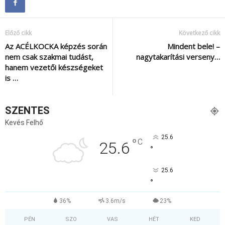
Előző cikk
Következő cikk
Az ACÉLKOCKA képzés során
Mindent bele! –
nem csak szakmai tudást,
nagytakarítási verseny…
hanem vezetői készségeket
is …
SZENTES
Kevés Felhő
25.6
°
C
25.6
°
25.6
°
36%
3.6m/s
23%
PÉN
SZO
VAS
HÉT
KED