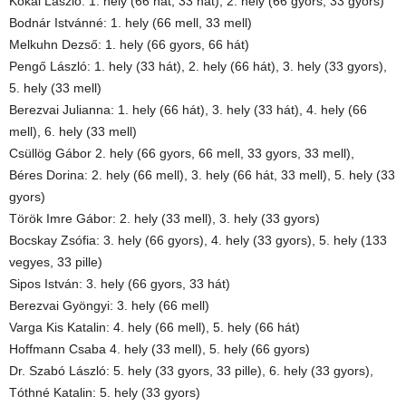
Kókai László: 1. hely (66 hát, 33 hát), 2. hely (66 gyors, 33 gyors)
Bodnár Istvánné: 1. hely (66 mell, 33 mell)
Melkuhn Dezső: 1. hely (66 gyors, 66 hát)
Pengő László: 1. hely (33 hát), 2. hely (66 hát), 3. hely (33 gyors),
5. hely (33 mell)
Berezvai Julianna: 1. hely (66 hát), 3. hely (33 hát), 4. hely (66
mell), 6. hely (33 mell)
Csüllög Gábor 2. hely (66 gyors, 66 mell, 33 gyors, 33 mell),
Béres Dorina: 2. hely (66 mell), 3. hely (66 hát, 33 mell), 5. hely (33
gyors)
Török Imre Gábor: 2. hely (33 mell), 3. hely (33 gyors)
Bocskay Zsófia: 3. hely (66 gyors), 4. hely (33 gyors), 5. hely (133
vegyes, 33 pille)
Sipos István: 3. hely (66 gyors, 33 hát)
Berezvai Gyöngyi: 3. hely (66 mell)
Varga Kis Katalin: 4. hely (66 mell), 5. hely (66 hát)
Hoffmann Csaba 4. hely (33 mell), 5. hely (66 gyors)
Dr. Szabó László: 5. hely (33 gyors, 33 pille), 6. hely (33 gyors),
Tóthné Katalin: 5. hely (33 gyors)