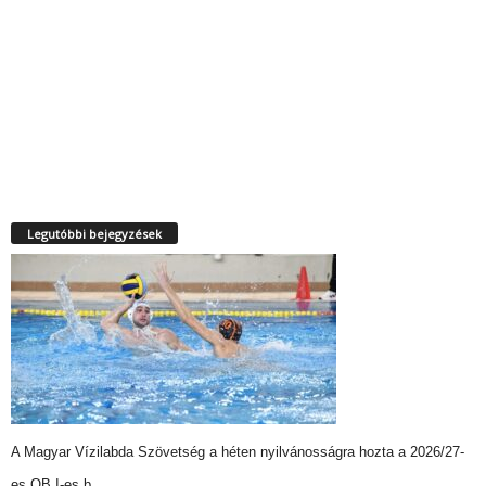
Legutóbbi bejegyzések
A Magyar Vízilabda Szövetség a héten nyilvánosságra hozta a 2026/27-
es OB I-es b…