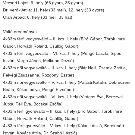
Vecseri Lajos: 6. hely (66 gyors, 33 gyors)
Dr. Verók Attila: 11. hely (33 mell), 12. hely (33 gyors)
Oláh Árpád: 8. hely (33 mell, 33 hát),
Váltó eredmények:
4x33m férfi vegyesváltó – II. kcs. I. hely (Bíró Gábor, Török Imre
Gábor, Horváth Roland, Csüllög Gábor)
4x33m férfi vegyesváltó – VI. kcs. I. hely (Pengő László, Sipos
István, Varga János, Melkuhn Dezső)
4x33m női vegyesváltó – II. kcs. I. hely (Biár Nelli, Zsemle Zsófia,
Felvégi Zsuzsanna, Rozgonyi Eszter)
4x33m női vegyesváltó – V. kcs. I. hely (Palásti Katalin, Debreczeni
Beáta, Kókai Ibolya, Pengő Erzsébet)
4x33m női vegyesváltó – VI. kcs. I. hely (Virágos Éva, Berezvai
Jutka, Téli Éva, Bocskai Zsófia)
4x33m férfi gyorsváltó – II. kcs. I. hely (Bíró Gábor, Török Imre
Gábor, Horváth Roland, Csüllög Gábor)
4x33m férfi gyorsváltó – V. kcs. I. hely (Kókai László, Berekméri
István, Kovács Attila, Dr. Szabó László)