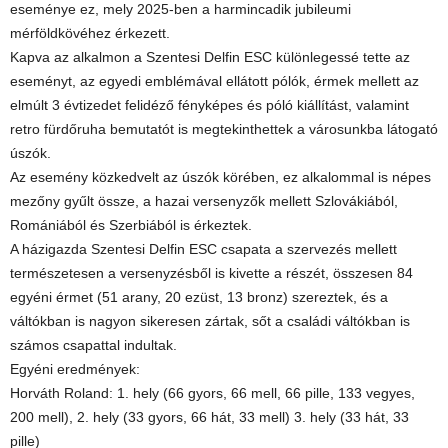
eseménye ez, mely 2025-ben a harmincadik jubileumi
mérföldkövéhez érkezett.
Kapva az alkalmon a Szentesi Delfin ESC különlegessé tette az
eseményt, az egyedi emblémával ellátott pólók, érmek mellett az
elmúlt 3 évtizedet felidéző fényképes és póló kiállítást, valamint
retro fürdőruha bemutatót is megtekinthettek a városunkba látogató
úszók.
Az esemény közkedvelt az úszók körében, ez alkalommal is népes
mezőny gyűlt össze, a hazai versenyzők mellett Szlovákiából,
Romániából és Szerbiából is érkeztek.
A házigazda Szentesi Delfin ESC csapata a szervezés mellett
természetesen a versenyzésből is kivette a részét, összesen 84
egyéni érmet (51 arany, 20 ezüst, 13 bronz) szereztek, és a
váltókban is nagyon sikeresen zártak, sőt a családi váltókban is
számos csapattal indultak.
Egyéni eredmények:
Horváth Roland: 1. hely (66 gyors, 66 mell, 66 pille, 133 vegyes,
200 mell), 2. hely (33 gyors, 66 hát, 33 mell) 3. hely (33 hát, 33
pille)