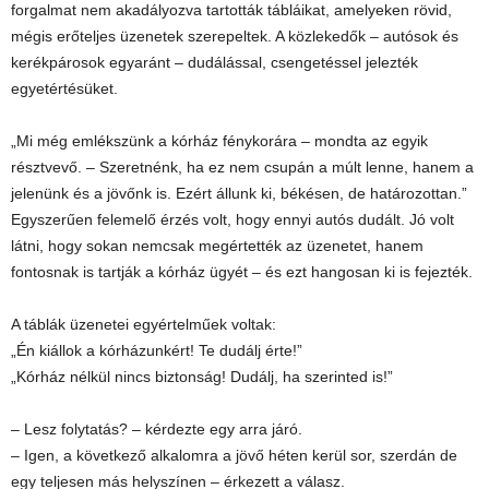
forgalmat nem akadályozva tartották tábláikat, amelyeken rövid,
mégis erőteljes üzenetek szerepeltek. A közlekedők – autósok és
kerékpárosok egyaránt – dudálással, csengetéssel jelezték
egyetértésüket.
„Mi még emlékszünk a kórház fénykorára – mondta az egyik
résztvevő. – Szeretnénk, ha ez nem csupán a múlt lenne, hanem a
jelenünk és a jövőnk is. Ezért állunk ki, békésen, de határozottan.”
Egyszerűen felemelő érzés volt, hogy ennyi autós dudált. Jó volt
látni, hogy sokan nemcsak megértették az üzenetet, hanem
fontosnak is tartják a kórház ügyét – és ezt hangosan ki is fejezték.
A táblák üzenetei egyértelműek voltak:
„Én kiállok a kórházunkért! Te dudálj érte!”
„Kórház nélkül nincs biztonság! Dudálj, ha szerinted is!”
– Lesz folytatás? – kérdezte egy arra járó.
– Igen, a következő alkalomra a jövő héten kerül sor, szerdán de
egy teljesen más helyszínen – érkezett a válasz.