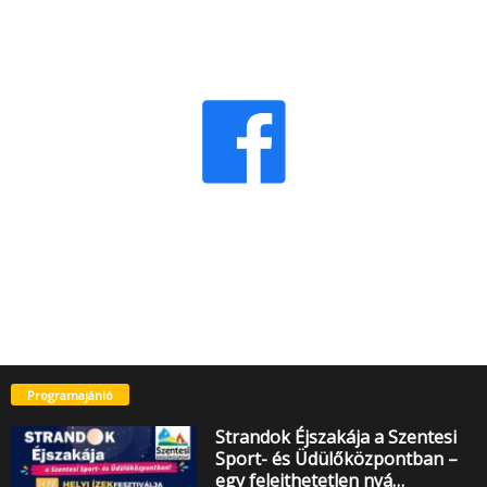
Programajánló
Strandok Éjszakája a Szentesi
Sport- és Üdülőközpontban –
egy felejthetetlen nyá…