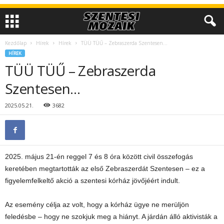
Kezdőlap
Hírek
Hírek
TÜÜ TÜŰ – Zebraszerda Szentesen…
HÍREK
TÜÜ TÜŰ – Zebraszerda
Szentesen…
2025.05.21.
3682
2025. május 21-én reggel 7 és 8 óra között civil összefogás
keretében megtartották az első Zebraszerdát Szentesen – ez a
figyelemfelkeltő akció a szentesi kórház jövőjéért indult.
Az esemény célja az volt, hogy a kórház ügye ne merüljön
feledésbe – hogy ne szokjuk meg a hiányt. A járdán álló aktivisták a