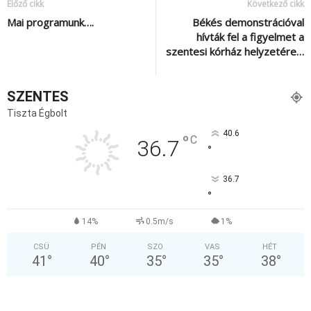
Előző cikk
Következő cikk
Mai programunk….
Békés demonstrációval
hívták fel a figyelmet a
szentesi kórház helyzetére…
SZENTES
Tiszta Égbolt
40.6
°
C
36.7
°
36.7
°
14%
0.5m/s
1%
CSÜ
PÉN
SZO
VAS
HÉT
41
°
40
°
35
°
35
°
38
°