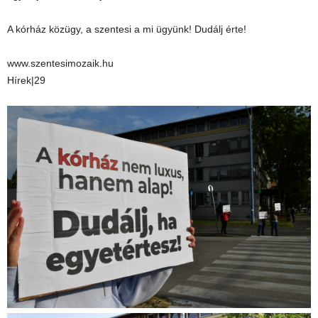
A kórház közügy, a szentesi a mi ügyünk! Dudálj érte!
www.szentesimozaik.hu
Hírek|29