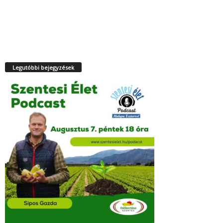
Legutóbbi bejegyzések