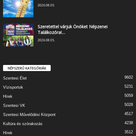
2026.08.05.
Szeretettel várjuk Önöket Népzenei
Találkozóra!…
2026.08.05.
NÉPSZERŰ KATEGÓRIÁK
9602
Szentesi Élet
5231
Vízisportok
5059
Hírek
5028
Szentesi VK
4517
Szentesi Művelődési Központ
4238
Kultúra és szórakozás
3512
Hírek