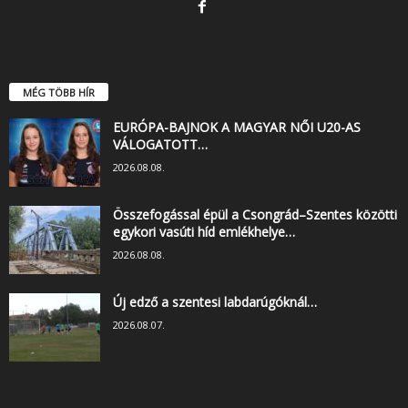
MÉG TÖBB HÍR
EURÓPA-BAJNOK A MAGYAR NŐI U20-AS
VÁLOGATOTT…
2026.08.08.
Összefogással épül a Csongrád–Szentes közötti
egykori vasúti híd emlékhelye…
2026.08.08.
Új edző a szentesi labdarúgóknál…
2026.08.07.