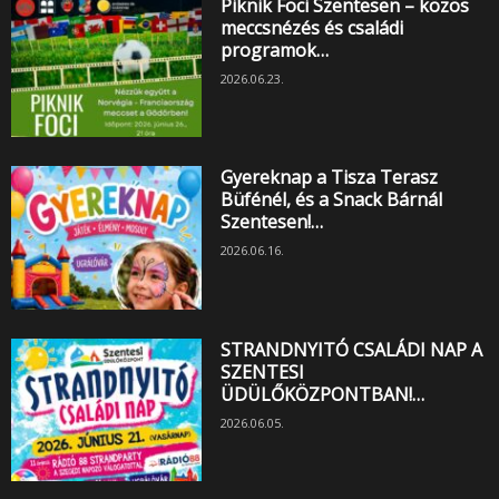
Piknik Foci Szentesen – közös
meccsnézés és családi
programok…
2026.06.23.
Gyereknap a Tisza Terasz
Büfénél, és a Snack Bárnál
Szentesen!…
2026.06.16.
STRANDNYITÓ CSALÁDI NAP A
SZENTESI
ÜDÜLŐKÖZPONTBAN!…
2026.06.05.