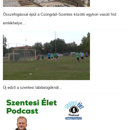
Összefogással épül a Csongrád–Szentes közötti egykori vasúti híd
emlékhelye…
Új edző a szentesi labdarúgóknál…