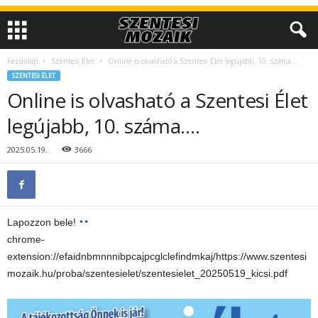
Kezdőlap
Szentesi Élet
Online is olvasható a Szentesi Élet legújabb, 10. száma….
SZENTESI ÉLET
Online is olvasható a Szentesi Élet
legújabb, 10. száma….
2025.05.19.
3666
Lapozzon bele!
chrome-
extension://efaidnbmnnnibpcajpcglclefindmkaj/https://www.szentesi
mozaik.hu/proba/szentesielet/szentesielet_20250519_kicsi.pdf