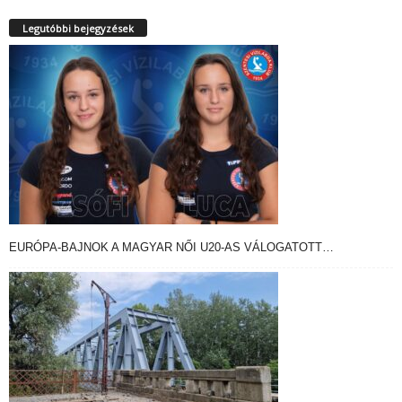
Legutóbbi bejegyzések
EURÓPA-BAJNOK A MAGYAR NŐI U20-AS VÁLOGATOTT…