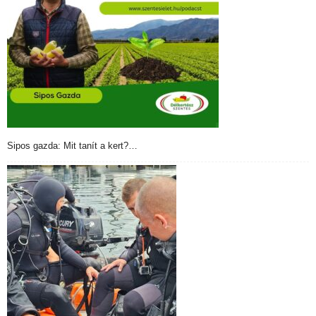
Sipos gazda: Mit tanít a kert?…