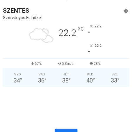
SZENTES
Szórványos Felhőzet
22.2
°
C
22.2
°
22.2
°
67%
5.8m/s
28%
SZO
VAS
HÉT
KED
SZE
34
°
36
°
38
°
40
°
33
°