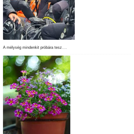
A mélység mindenkit próbára tesz….