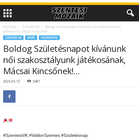
Kezdőlap
Szentesi VK
Boldog Születésnapot kívánunk női szakosztályunk
játékosának, Mácsai Kincsőnek!…
SZENTESI VK
SPORT
VÍZISPORTOK
Boldog Születésnapot kívánunk
női szakosztályunk játékosának,
Mácsai Kincsőnek!…
2025.05.13.
3487
#SzentesiVK #ValdorSzentes #Születésnap