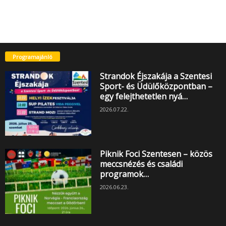
Programajánló
Strandok Éjszakája a Szentesi
Sport- és Üdülőközpontban –
egy felejthetetlen nyá…
2026.07.22.
Piknik Foci Szentesen – közös
meccsnézés és családi
programok…
2026.06.23.