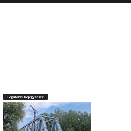
Legutóbbi bejegyzések