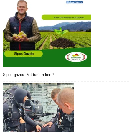
Sipos gazda: Mit tanít a kert?…