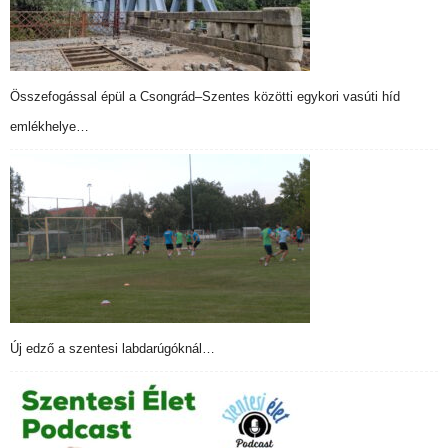
Összefogással épül a Csongrád–Szentes közötti egykori vasúti híd
emlékhelye…
Új edző a szentesi labdarúgóknál…