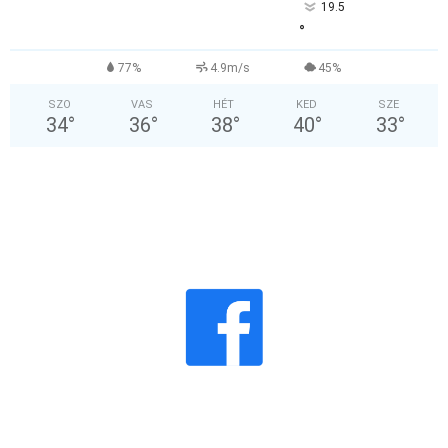
19.5
°
77%
4.9m/s
45%
SZO
VAS
HÉT
KED
SZE
34
°
36
°
38
°
40
°
33
°