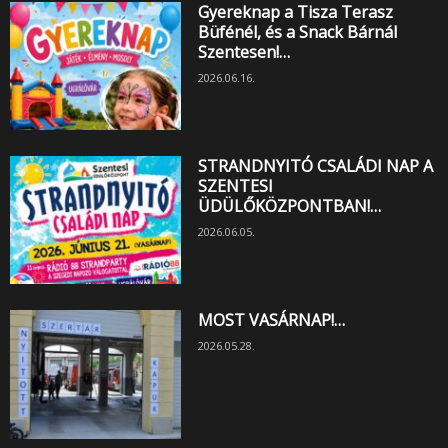
Gyereknap a Tisza Terasz
Büfénél, és a Snack Bárnál
Szentesen!…
2026.06.16.
STRANDNYITÓ CSALÁDI NAP A
SZENTESI
ÜDÜLŐKÖZPONTBAN!…
2026.06.05.
MOST VASÁRNAP!…
2026.05.28.