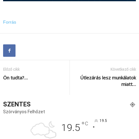
Forrás
Előző cikk
Következő cikk
Ön tudta?…
Útlezárás lesz munkálatok
miatt…
SZENTES
Szórványos Felhőzet
19.5
°
C
19.5
°