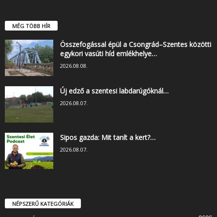
MÉG TÖBB HÍR
Összefogással épül a Csongrád–Szentes közötti
egykori vasúti híd emlékhelye…
2026.08.08.
Új edző a szentesi labdarúgóknál…
2026.08.07.
Sipos gazda: Mit tanít a kert?…
2026.08.07.
NÉPSZERŰ KATEGÓRIÁK