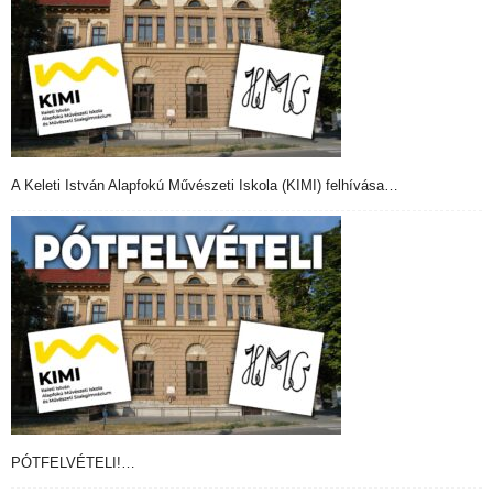
A Keleti István Alapfokú Művészeti Iskola (KIMI) felhívása…
PÓTFELVÉTELI!…