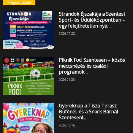
Programajánló
Strandok Éjszakája a Szentesi
Sport- és Üdülőközpontban –
egy felejthetetlen nyá…
2026.07.22.
Piknik Foci Szentesen – közös
meccsnézés és családi
programok…
2026.06.23.
Gyereknap a Tisza Terasz
Büfénél, és a Snack Bárnál
Szentesen!…
2026.06.16.