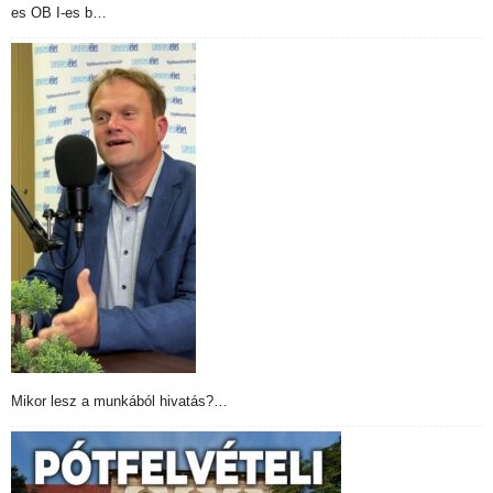
es OB I-es b…
Mikor lesz a munkából hivatás?…