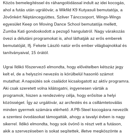
Közös bemelegítéssel és ráhangolódással indult az idei kocogás,
ahol a futás után ugrálóvár, a Wikfild K9 Kutyasuli bemutatója, a
Jövőnkért Néptáncegyüttes, Szilver Tánccsoport, Wings-Wings
egyesület Keep on Moving Dance School bemutatója mellett,
Zumba Kati gondoskodott a pezsgő hangulatról. Nagy várakozás
övezi a délutáni programokat is, ahol láthatják az erős emberek
bemutatóját, Ifj. Fekete László natúr erős ember világbajnokkal és
tanítványaival, 15 órától.
Ugrai Ildikó főszervező elmondta, hogy elővételben kétszáz jegy
kelt el, de a helyszíni nevezés is körülbelül hasonló számot
mutathat. A napsütés sok családot kicsalogatott az aktív programra.
Aki csak szeretett volna kilátogatni, ingyenesen várták a
programok, hiszen a rendezvény célja, hogy erősítse a helyi
közösséget. Így az urgálóvár, az arcfestés és a csillámtetoválás
minden gyermek számára elérhető. A PB-Steel kocogásra nevezők
a szentesi óvodásokat támogatták, ahogy a tavalyi évben is nagy
sikerrel. Ildikó elmondta, hogy sok óvónő is részt vett a futáson,
akik a szervezéseben is sokat segítettek, illetve megköszönte a