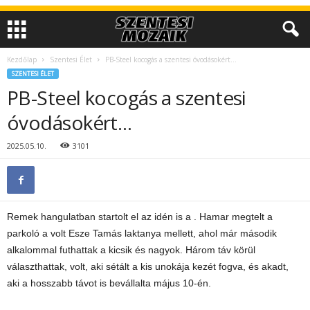
Kezdőlap
Szentesi Élet
PB-Steel kocogás a szentesi óvodásokért…
SZENTESI ÉLET
PB-Steel kocogás a szentesi
óvodásokért…
2025.05.10.
3101
Remek hangulatban startolt el az idén is a . Hamar megtelt a
parkoló a volt Esze Tamás laktanya mellett, ahol már második
alkalommal futhattak a kicsik és nagyok. Három táv körül
választhattak, volt, aki sétált a kis unokája kezét fogva, és akadt,
aki a hosszabb távot is bevállalta május 10-én.