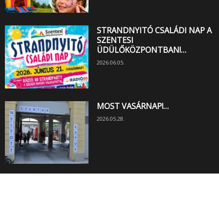
STRANDNYITÓ CSALÁDI NAP A
SZENTESI
ÜDÜLŐKÖZPONTBAN!…
2026.06.05.
MOST VASÁRNAP!…
2026.05.28.