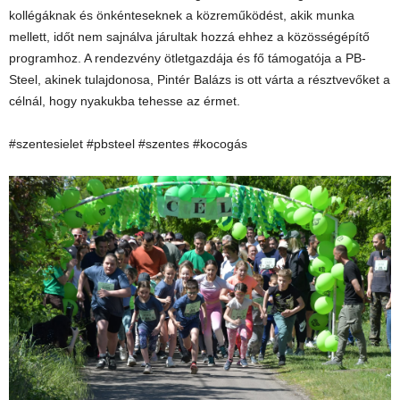
kollégáknak és önkénteseknek a közreműködést, akik munka
mellett, időt nem sajnálva járultak hozzá ehhez a közösségépítő
programhoz. A rendezvény ötletgazdája és fő támogatója a PB-
Steel, akinek tulajdonosa, Pintér Balázs is ott várta a résztvevőket a
célnál, hogy nyakukba tehesse az érmet.
#szentesielet #pbsteel #szentes #kocogás