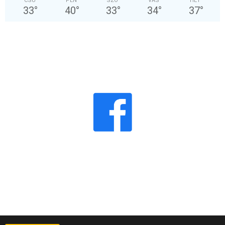
CSÜ
PÉN
SZO
VAS
HÉT
33
°
40
°
33
°
34
°
37
°