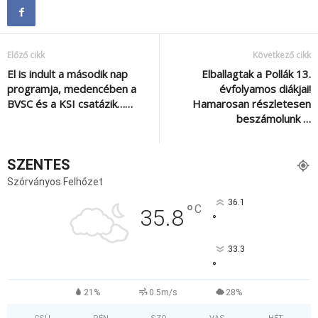
Előző cikk
Következő cikk
El is indult a második nap
Elballagtak a Pollák 13.
programja, medencében a
évfolyamos diákjai!
BVSC és a KSI csatázik……
Hamarosan részletesen
beszámolunk …
SZENTES
Szórványos Felhőzet
36.1
°
C
35.8
°
33.3
°
21%
0.5m/s
28%