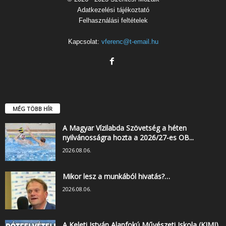
Adatkezelési tájékoztató
Felhasználási feltételek
Kapcsolat:
vferenc@t-email.hu
MÉG TÖBB HÍR
A Magyar Vízilabda Szövetség a héten
nyilvánosságra hozta a 2026/27-es OB...
2026.08.06.
Mikor lesz a munkából hivatás?…
2026.08.06.
A Keleti István Alapfokú Művészeti Iskola (KIMI)