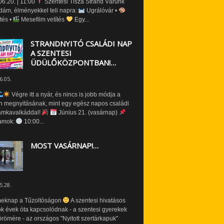
6.20. | 11:00
Szentesi Tisza Strand Várunk
dám, élményekkel teli napra:
Ugrálóvár •
tés •
Mesefilm vetítés
Egy...
STRANDNYITÓ CSALÁDI NAP
A SZENTESI
ÜDÜLŐKÖZPONTBAN!…
6.05.
Végre itt a nyár, és nincs is jobb módja a
n megnyitásának, mint egy egész napos családi
amkavalkáddal!
Június 21. (vasárnap)
amok:
10:00...
MOST VASÁRNAP!…
5.28.
eknap a Tűzoltóságon
A szentesi hivatásos
ók évek óta kapcsolódnak - a szentesi gyerekek
römére - az országos "Nyitott szertárkapuk"