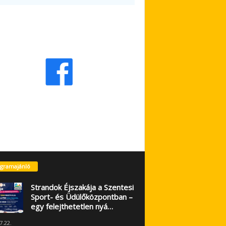
gramajánló
Strandok Éjszakája a Szentesi
Sport- és Üdülőközpontban –
egy felejthetetlen nyá…
7.22.