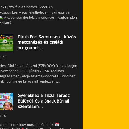
ok Éjszakája a Szentesi Sport- és
özpontban – egy felejthetetlen nyári este vár
A közönség döntött: a medencés moziban idén
 sikerű...
Piknik Foci Szentesen – közös
meccsnézés és családi
programok…
6.23.
ntesi Diákönkormányzat (SZÍVDÖK) ötlete alapján
ervezésében 2026. június 26-án izgalmas
ségi esemény várja az érdeklődőket a Gödörben.
nik Foci” névre keresztelt rendezvény...
Gyereknap a Tisza Terasz
Büfénél, és a Snack Bárnál
Szentesen!…
6.16.
 programok ingyenesen elérhetők!