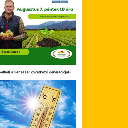
velheti a kertészet következő generációját?…