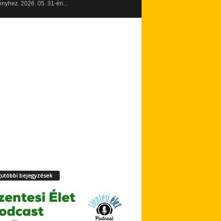
yhez. 2026. 05. 31-én...
utóbbi bejegyzések