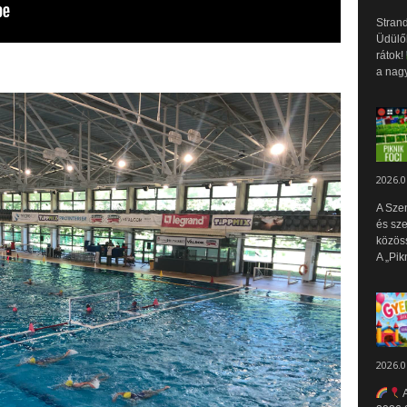
Strand
Üdülők
rátok!
a nagy
2026.0
A Sze
és sz
közös
A „Pik
2026.0
A