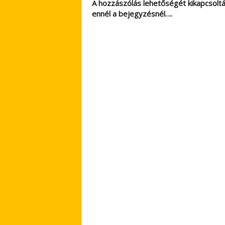
A hozzászólás lehetőségét kikapcsolt
ennél a bejegyzésnél….