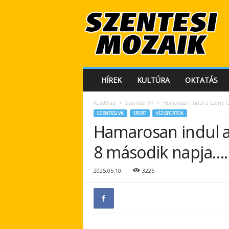
S
z
e
n
t
e
s
HÍREK
KULTÚRA
OKTATÁS
i
M
Kezdőlap
Szentesi VK
Hamarosan indul a Leány G
o
SZENTESI VK
SPORT
VÍZISPORTOK
z
Hamarosan indul a
a
i
8 második napja….
k
2025.05.10.
3225