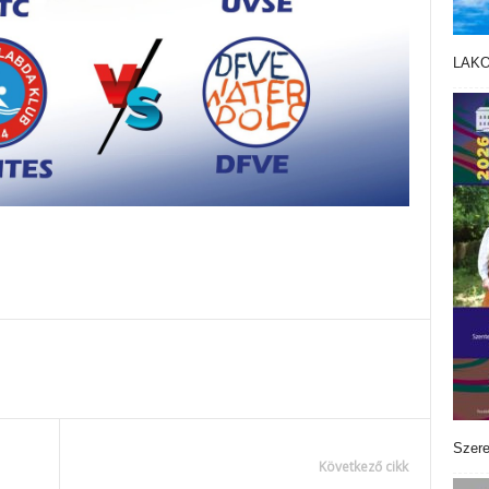
LAK
Szere
Következő cikk