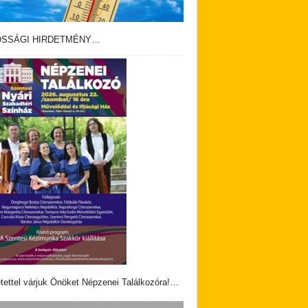
OSSÁGI HIRDETMÉNY…
tettel várjuk Önöket Népzenei Találkozóra!…