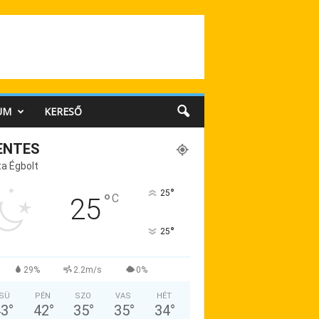
UM
KERESŐ
ENTES
a Égbolt
°
25
°
C
25
°
25
29%
2.2m/s
0%
SÜ
PÉN
SZO
VAS
HÉT
43
°
42
°
35
°
35
°
34
°