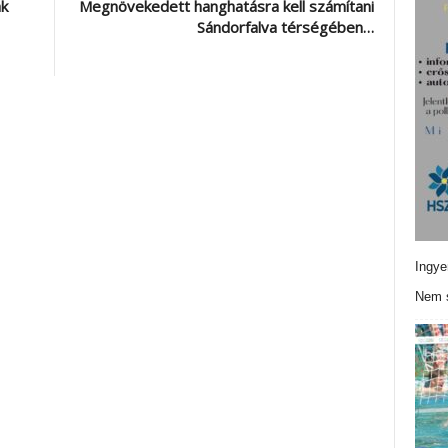
ák
Megnövekedett hanghatásra kell számítani
Sándorfalva térségében…
Ingye
Nem s