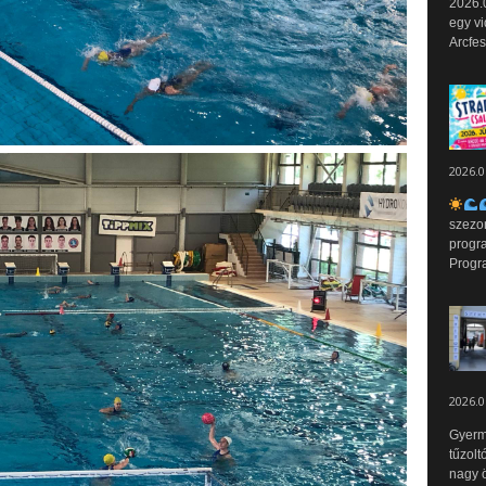
2026.0
egy vi
Arcfes
2026.0
szezo
progr
Progr
2026.0
Gyerm
tűzolt
nagy ö