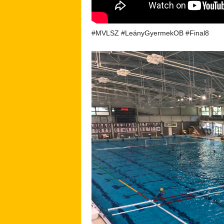
#MVLSZ #LeányGyermekOB #Final8