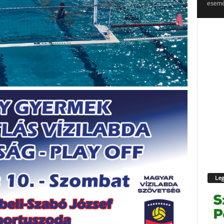
esemén
Leg