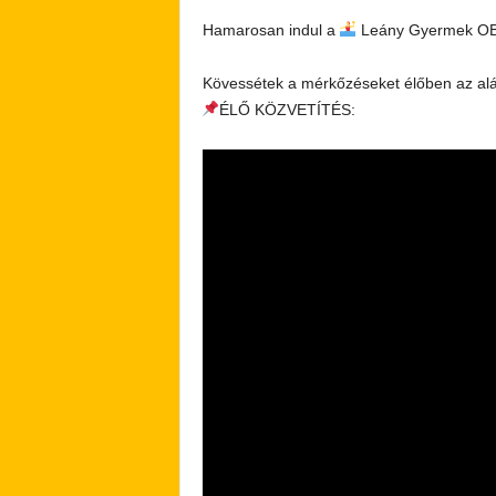
Hamarosan indul a
Leány Gyermek OB 
Kövessétek a mérkőzéseket élőben az aláb
ÉLŐ KÖZVETÍTÉS: