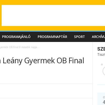
PROGRAMAJÁNLÓ
PROGRAMNAPTÁR
SPORT
ARCHÍV
yermek OB Final 8 második napja….
SZ
Tiszt
 Leány Gyermek OB Final
C