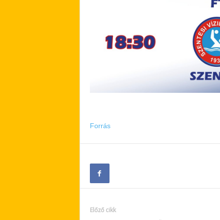
Forrás
Előző cikk