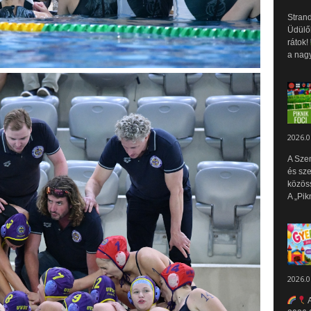
Strand
Üdülők
rátok!
a nagy
2026.0
A Sze
és sz
közös
A „Pik
2026.0
A