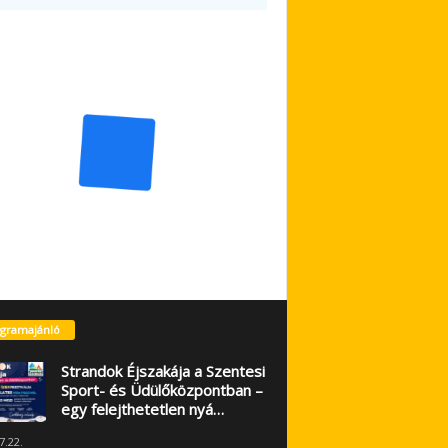
gramajánló
Strandok Éjszakája a Szentesi
Sport- és Üdülőközpontban –
egy felejthetetlen nyá…
7.22.