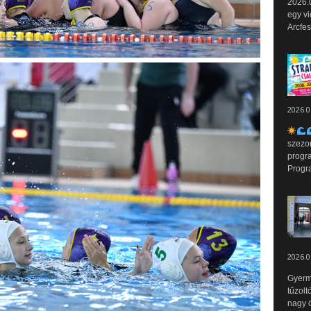
2026.0
egy vi
Arcfes
2026.0
szezo
progr
Progr
2026.0
Gyerm
tűzolt
nagy ö