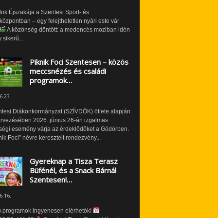
ok Éjszakája a Szentesi Sport- és
özpontban – egy felejthetetlen nyári este vár
A közönség döntött: a medencés moziban idén
 sikerű...
Piknik Foci Szentesen – közös
meccsnézés és családi
programok…
6.23.
ntesi Diákönkormányzat (SZÍVDÖK) ötlete alapján
ervezésében 2026. június 26-án izgalmas
ségi esemény várja az érdeklődőket a Gödörben.
nik Foci” névre keresztelt rendezvény...
Gyereknap a Tisza Terasz
Büfénél, és a Snack Bárnál
Szentesen!…
6.16.
 programok ingyenesen elérhetők!