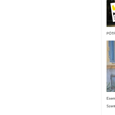
PÓTF
Esemé
Szen