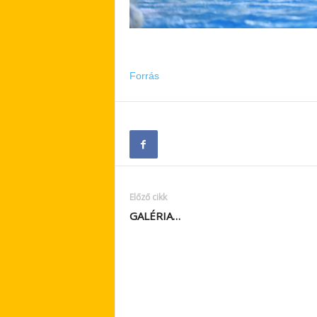
Forrás
Előző cikk
GALÉRIA…