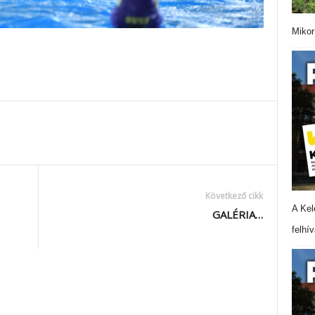
Mikor
Következő cikk
A Kel
GALÉRIA…
felhí