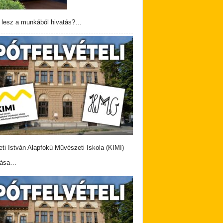
 lesz a munkából hivatás?…
eti István Alapfokú Művészeti Iskola (KIMI)
vása…