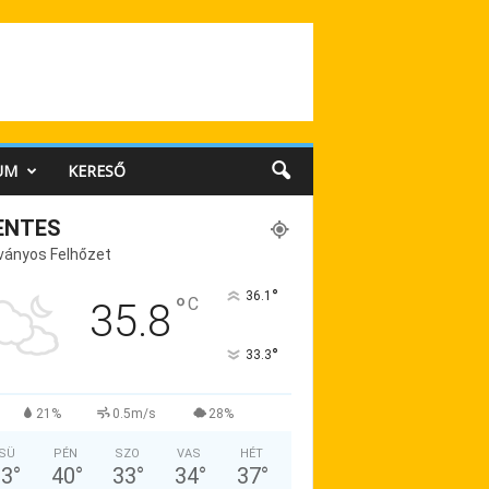
UM
KERESŐ
ENTES
ványos Felhőzet
°
36.1
°
C
35.8
°
33.3
21%
0.5m/s
28%
SÜ
PÉN
SZO
VAS
HÉT
33
°
40
°
33
°
34
°
37
°