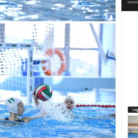
esemén
Leg