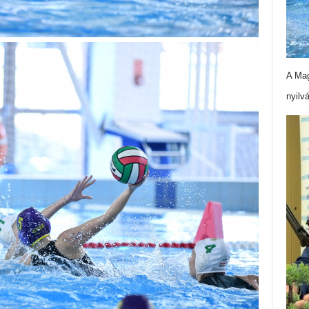
A Mag
nyilv