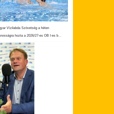
yar Vízilabda Szövetség a héten
ánosságra hozta a 2026/27-es OB I-es b…