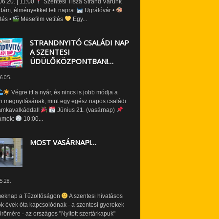
6.20. | 11:00
Szentesi Tisza Strand Várunk
dám, élményekkel teli napra:
Ugrálóvár •
tés •
Mesefilm vetítés
Egy...
STRANDNYITÓ CSALÁDI NAP
A SZENTESI
ÜDÜLŐKÖZPONTBAN!…
6.05.
Végre itt a nyár, és nincs is jobb módja a
n megnyitásának, mint egy egész napos családi
amkavalkáddal!
Június 21. (vasárnap)
amok:
10:00...
MOST VASÁRNAP!…
5.28.
eknap a Tűzoltóságon
A szentesi hivatásos
ók évek óta kapcsolódnak - a szentesi gyerekek
römére - az országos "Nyitott szertárkapuk"