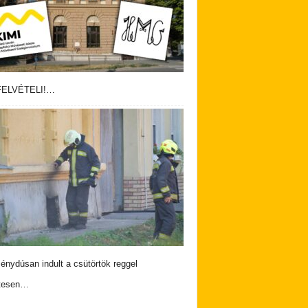
ELVÉTELI!…
nydúsan indult a csütörtök reggel
tesen…