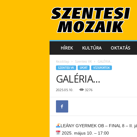
S
z
e
n
t
e
s
HÍREK
KULTÚRA
OKTATÁS
i
M
Kezdőlap
Szentesi VK
GALÉRIA…
o
SZENTESI VK
SPORT
VÍZISPORTOK
z
GALÉRIA…
a
i
k
2025.05.10.
3276
LEÁNY GYERMEK OB – FINAL 8 – II. j
2025. május 10. – 17:00