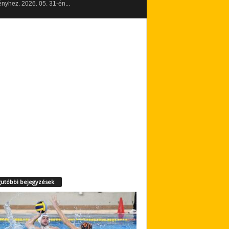
yhez. 2026. 05. 31-én...
utóbbi bejegyzések