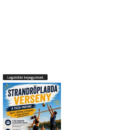
Legutóbbi bejegyzések