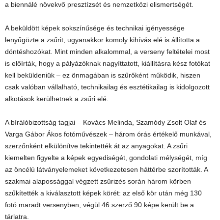
a biennálé növekvő presztízsét és nemzetközi elismertségét.
A beküldött képek sokszínűsége és technikai igényessége
lenyűgözte a zsűrit, ugyanakkor komoly kihívás elé is állította a
döntéshozókat. Mint minden alkalommal, a verseny feltételei most
is előírták, hogy a pályázóknak nagyíttatott, kiállításra kész fotókat
kell beküldeniük – ez önmagában is szűrőként működik, hiszen
csak valóban vállalható, technikailag és esztétikailag is kidolgozott
alkotások kerülhetnek a zsűri elé.
A bírálóbizottság tagjai – Kovács Melinda, Szamódy Zsolt Olaf és
Varga Gábor Ákos fotóművészek – három órás értékelő munkával,
szerzőnként elkülönítve tekintették át az anyagokat. A zsűri
kiemelten figyelte a képek egyediségét, gondolati mélységét, míg
az öncélú látványelemeket következetesen háttérbe szorították. A
szakmai alapossággal végzett zsűrizés során három körben
szűkítették a kiválasztott képek körét: az első kör után még 130
fotó maradt versenyben, végül 46 szerző 90 képe került be a
tárlatra.