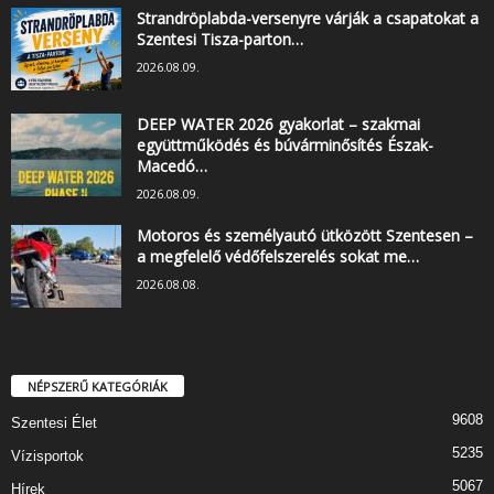
Strandröplabda-versenyre várják a csapatokat a
Szentesi Tisza-parton…
2026.08.09.
DEEP WATER 2026 gyakorlat – szakmai
együttműködés és búvárminősítés Észak-
Macedó…
2026.08.09.
Motoros és személyautó ütközött Szentesen –
a megfelelő védőfelszerelés sokat me…
2026.08.08.
NÉPSZERŰ KATEGÓRIÁK
9608
Szentesi Élet
5235
Vízisportok
5067
Hírek