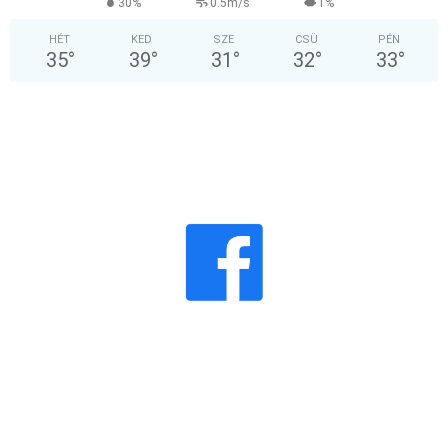
30%
0.5m/s
1%
HÉT
KED
SZE
CSÜ
PÉN
35
°
39
°
31
°
32
°
33
°