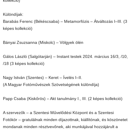
kollekció)
Különdíjak:
Barabás Ferenc (Békéscsaba) – Metamorfózis – Átváltozás I–III. (3
képes kollekció)
Bányai Zsuzsanna (Miskolc) – Völgyek ölén
Gálos László (Salgótarján) – Instant testek 2024. március 16/3, /10,
/18 (3 képes kollekció)
Nagy István (Szentes) – Keret – Ívelés I–II.
(A Magyar Fotóművészek Szövetségének különdíja)
Papp Csaba (Kiskőrös) – Akt tanulmány I., III. (2 képes kollekció)
A szervezők – a Szentesi Művelődési Központ és a Szentesi
Fotókör – gratulálnak minden díjazottnak, kiállítónak, és köszönetet
mondanak minden résztvevőnek, aki munkájával hozzájárult a