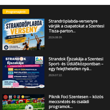
Programajánló
Strandröplabda-versenyre
várják a csapatokat a Szentesi
Tisza-parton…
2026.08.09.
Strandok Éjszakája a Szentesi
Sport- és Üdülőközpontban –
egy felejthetetlen nyá…
2026.07.22.
Piknik Foci Szentesen – közös
meccsnézés és családi
programok…