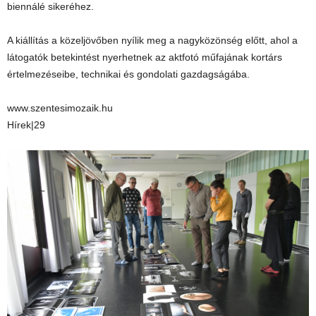
biennálé sikeréhez.
A kiállítás a közeljövőben nyílik meg a nagyközönség előtt, ahol a
látogatók betekintést nyerhetnek az aktfotó műfajának kortárs
értelmezéseibe, technikai és gondolati gazdagságába.
www.szentesimozaik.hu
Hírek|29