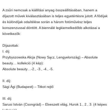
A zsűri nemcsak a kiállítási anyag összeállításában, hanem a
díjazott művek kiválasztásában is teljes egyetértésre jutott. A fődíjak
és különdíjak odaítélése során a három fotóművész teljes
konszenzussal döntött. A biennálé legkiemelkedőbb alkotásai a
következők:
Díjazottak:
I. díj:
Przybyszowska Alicja (Nowy Sącz, Lengyelország) – Absolute
beauty… kollekció (4 kép):
Absolute beauty…-2., -3., -4., -5.
II. díj:
Sági Ági (Budapest) – Titkot rejtő
III. díj:
Sarusi István (Csongrád) – Elveszett világ, Hurok 1., 2., 3. (4 képes