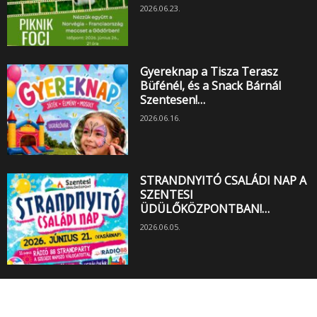
2026.06.23.
Gyereknap a Tisza Terasz
Büfénél, és a Snack Bárnál
Szentesen!…
2026.06.16.
STRANDNYITÓ CSALÁDI NAP A
SZENTESI
ÜDÜLŐKÖZPONTBAN!…
2026.06.05.