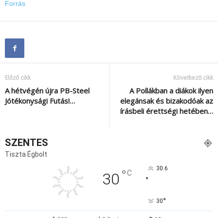
Forrás
Előző cikk
Következő cikk
A hétvégén újra PB-Steel
A Pollákban a diákok ilyen
Jótékonysági Futás!…
elegánsak és bizakodóak az
írásbeli érettségi hetében…
SZENTES
Tiszta Égbolt
30.6
°
C
30
°
°
30