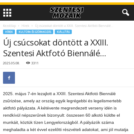
Kezdőlap
Hírek
Új csúcsokat döntött a XXIII. Szentesi Aktfotó Biennálé…
HÍREK
KULTÚRA ÉS SZÓRAKOZÁS
KIÁLLÍTÁS
Új csúcsokat döntött a XXIII.
Szentesi Aktfotó Biennálé…
2025.05.08.
3311
2025. május 7-én lezajlott a XXIII. Szentesi Aktfotó Biennálé
zsűrizése, amely az ország egyik legrégebbi és legelismertebb
aktfotó pályázata. A kétévente megrendezett verseny idén is
rendkívül népszerűnek bizonyult: összesen 60 alkotó küldte el
munkáit, köztük tízen Lengyelországból. A pályázók száma
meghaladta a két évvel ezelőtti részvételi adatokat, ami jól mutatja