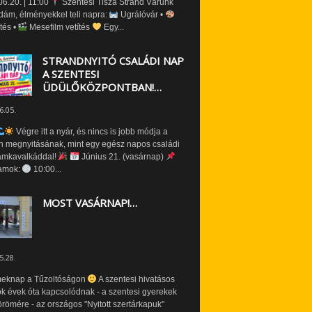
6.20. | 11:00
Szentesi Tisza Strand Várunk
dám, élményekkel teli napra:
Ugrálóvár •
tés •
Mesefilm vetítés
Egy...
STRANDNYITÓ CSALÁDI NAP
A SZENTESI
ÜDÜLŐKÖZPONTBAN!…
6.05.
Végre itt a nyár, és nincs is jobb módja a
n megnyitásának, mint egy egész napos családi
amkavalkáddal!
Június 21. (vasárnap)
amok:
10:00...
MOST VASÁRNAP!…
5.28.
eknap a Tűzoltóságon
A szentesi hivatásos
ók évek óta kapcsolódnak - a szentesi gyerekek
römére - az országos "Nyitott szertárkapuk"