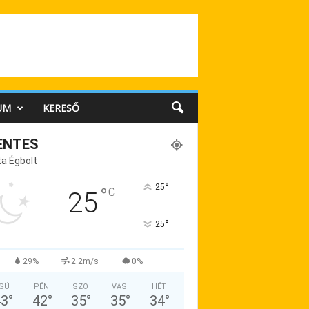
UM
KERESŐ
ENTES
a Égbolt
°
25
°
C
25
°
25
29%
2.2m/s
0%
SÜ
PÉN
SZO
VAS
HÉT
43
°
42
°
35
°
35
°
34
°