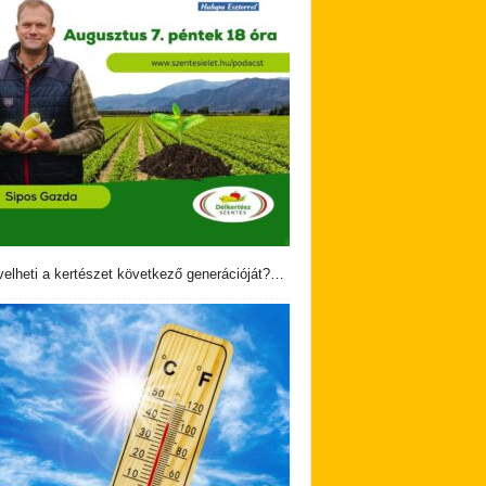
velheti a kertészet következő generációját?…