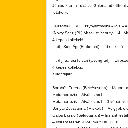
Június 7-én a Tokácsli Galéria ad otthont
fotókörrel.
Díjazottak: I. díj: Przybyszowska Alicja –
(Nowy Sącz (PL) Absolute beauty…-4., A
4 képes kollekció
II. díj: Sági Ági (Budapest) – Titkot rejtő
III. díj: Sarusi István (Csongrád) – Elvesze
4 képes kollekció
Különdíjak:
Barabás Ferenc (Békéscsaba) – Metamorfó
Metamorfózis – Átváltozás II.,
Metamorfózis – Átváltozás III. 3 képes kol
Bányai Zsuzsanna (Miskolc) – Völgyek öl
Gálos László (Salgótarján) – Instant test
– Instant testek 2024. március 16/10