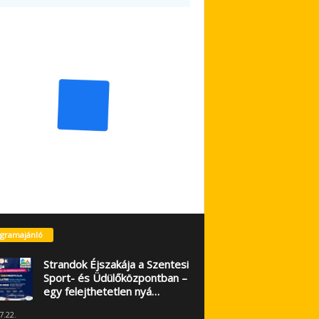
gramajánló
Strandok Éjszakája a Szentesi
Sport- és Üdülőközpontban –
egy felejthetetlen nyá…
7.22.