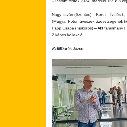
– Instant testek 2024. március 16/18 3 ké
Nagy István (Szentes) – Keret – Ívelés I., K
(Magyar Fotóművészek Szövetségének kül
Papp Csaba (Kiskőrös) – Akt tanulmány I.,
2 képes kollekció
✍
Darók József