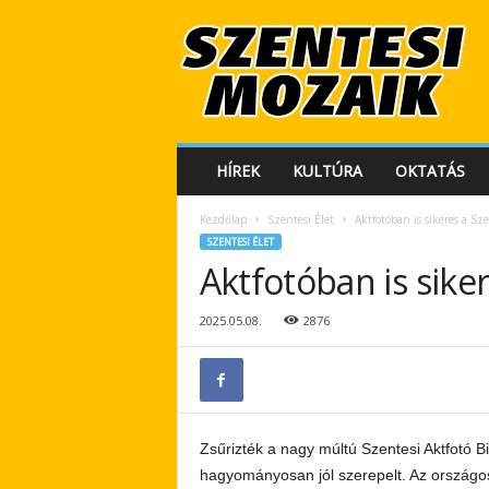
S
z
e
n
t
e
s
HÍREK
KULTÚRA
OKTATÁS
i
M
Kezdőlap
Szentesi Élet
Aktfotóban is sikeres a Sz
o
SZENTESI ÉLET
z
Aktfotóban is sike
a
i
k
2025.05.08.
2876
Zsűrizték a nagy múltú Szentesi Aktfotó 
hagyományosan jól szerepelt. Az országos