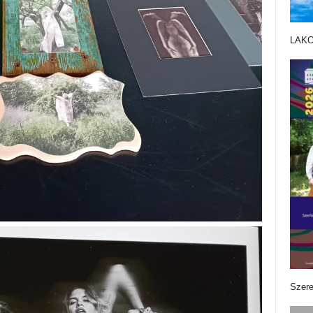
LAK
Szere