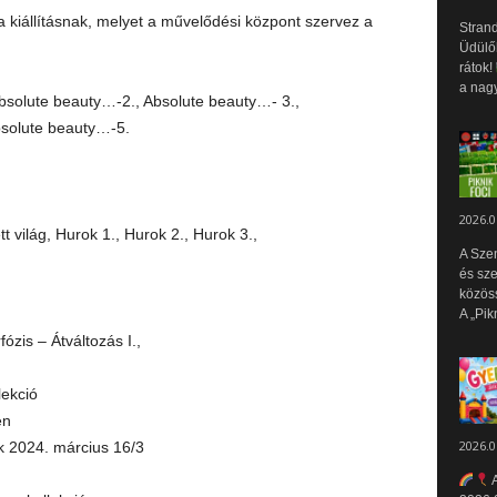
 a kiállításnak, melyet a művelődési központ szervez a
Strand
Üdülők
rátok!
a nagy
 Absolute beauty…-2., Absolute beauty…- 3.,
bsolute beauty…-5.
2026.0
tt világ, Hurok 1., Hurok 2., Hurok 3.,
A Sze
és sz
közös
A „Pik
zis – Átváltozás I.,
lekció
én
2026.0
ek 2024. március 16/3
A