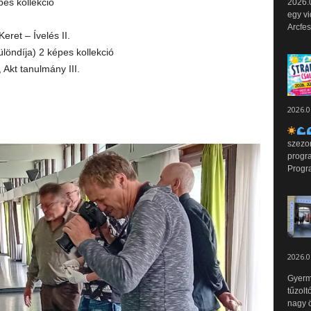
pes kollekció
2026.0
egy vi
Arcfes
eret – Ívelés II.
öndíja) 2 képes kollekció
 Akt tanulmány III.
2026.0
szezo
progr
Progr
2026.0
Gyerm
tűzolt
nagy ö