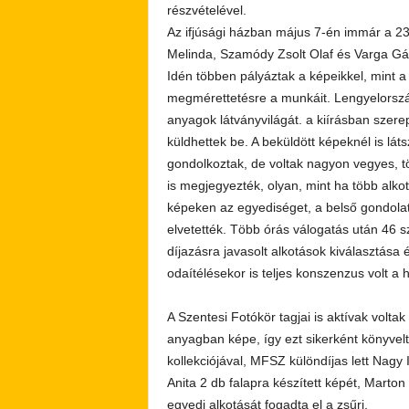
részvételével.
Az ifjúsági házban május 7-én immár a 23.
Melinda, Szamódy Zsolt Olaf és Varga Gáb
Idén többen pályáztak a képeikkel, mint a k
megmérettetésre a munkáit. Lengyelország
anyagok látványvilágát. a kiírásban szerep
küldhettek be. A beküldött képeknél is lá
gondolkoztak, de voltak nagyon vegyes, t
is megjegyezték, olyan, mint ha több alkot
képeken az egyediséget, a belső gondolat
elvetették. Több órás válogatás után 46 sz
díjazásra javasolt alkotások kiválasztása
odaítélésekor is teljes konszenzus volt a 
A Szentesi Fotókör tagjai is aktívak volta
anyagban képe, így ezt sikerként könyvelté
kollekciójával, MFSZ különdíjas lett Nagy
Anita 2 db falapra készített képét, Marton
egyedi alkotását fogadta el a zsűri.