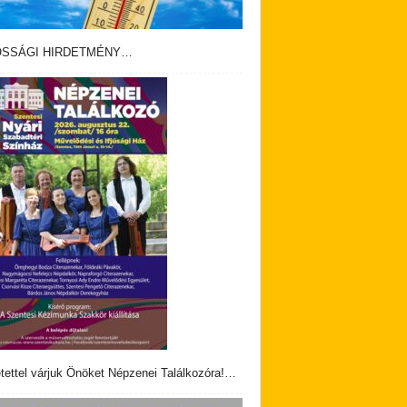
OSSÁGI HIRDETMÉNY…
tettel várjuk Önöket Népzenei Találkozóra!…