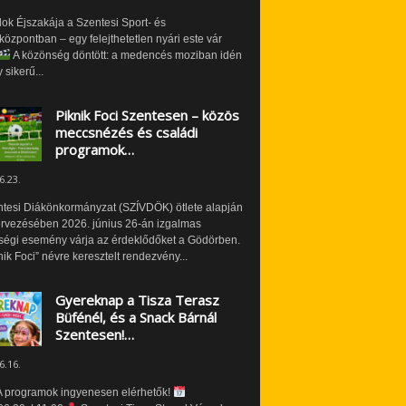
ok Éjszakája a Szentesi Sport- és
özpontban – egy felejthetetlen nyári este vár
A közönség döntött: a medencés moziban idén
 sikerű...
Piknik Foci Szentesen – közös
meccsnézés és családi
programok…
6.23.
ntesi Diákönkormányzat (SZÍVDÖK) ötlete alapján
ervezésében 2026. június 26-án izgalmas
ségi esemény várja az érdeklődőket a Gödörben.
nik Foci” névre keresztelt rendezvény...
Gyereknap a Tisza Terasz
Büfénél, és a Snack Bárnál
Szentesen!…
6.16.
 programok ingyenesen elérhetők!