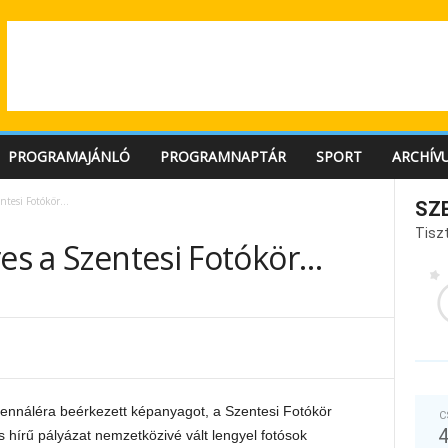
PROGRAMAJÁNLÓ
PROGRAMNAPTÁR
SPORT
ARCHÍV
entesi Fotókör…
SZ
Tiszt
res a Szentesi Fotókör…
Biennáléra beérkezett képanyagot, a Szentesi Fotókör
C
 hírű pályázat nemzetközivé vált lengyel fotósok