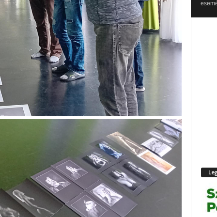
esemén
Leg