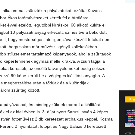
 alkalommal zsűrizték a pályázatokat, ezúttal Kovács
or Ákos fotóművészeket kérték fel a bírálásra.
ét évvel ezelőtt, legutóbbi kiíráskor: 60 alkotó küldte el
ból 10 pályázati anyag érkezett, színesítve a beküldött
elt, hogy mesterséges intelligenciával készült fotókat nem
tszott, hogy sokan már művészi igényű kollekciókban
öbb stíluselemet tartalmazó képanyagok, ahol a zsűritagok
ó képei lennének egymás mellé kirakva. A zsűri tagjai a
okat keresték, az öncélú látványelemeket pedig sokszor
erző 90 képe került be a végleges kiállítási anyagba. A
 és megbeszélése után a fődíjak és a különdíjak
három zsűritag között.
Pro
k a pályázásnál, és mindegyiküknek maradt a kiállítási
k el az idei évben is. 3. díjat nyert Sarusi István 4 képes
 István fotóművész 2 db keretezett archaikus képpel, Kozma
 Ferenc 2 nyomtatott fotóját és Nagy Balázs 3 keretezett
2026.0