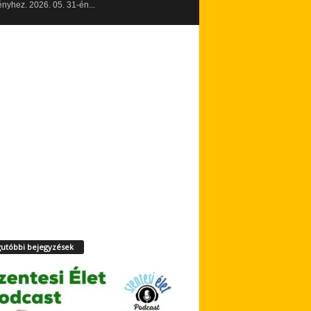
yhez. 2026. 05. 31-én...
utóbbi bejegyzések