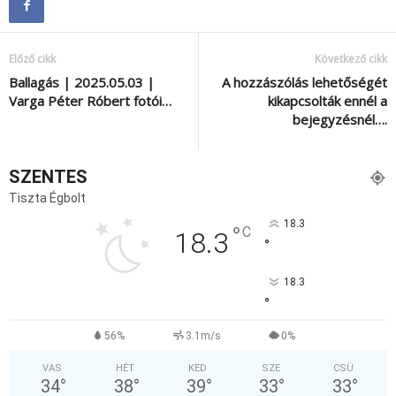
Előző cikk
Következő cikk
Ballagás | 2025.05.03 |
A hozzászólás lehetőségét
Varga Péter Róbert fotói…
kikapcsolták ennél a
bejegyzésnél….
SZENTES
Tiszta Égbolt
18.3
°
C
18.3
°
18.3
°
56%
3.1m/s
0%
VAS
HÉT
KED
SZE
CSÜ
34
°
38
°
39
°
33
°
33
°