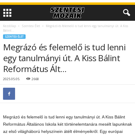
Kezdőlap
Szentesi Élet
Megrázó és felemelő is tud lenni egy tanulmányi út. A Kiss
Bálint...
SZENTESI ÉLET
Megrázó és felemelő is tud lenni
egy tanulmányi út. A Kiss Bálint
Református Ált…
2025.05.05.
2668
Megrázó és felemelő is tud lenni egy tanulmányi út. A Kiss Bálint
Református Általános Iskola két történelemtanára mesélt lapunknak
az első világháború helyszínein átélt élményeikről. Egy európai