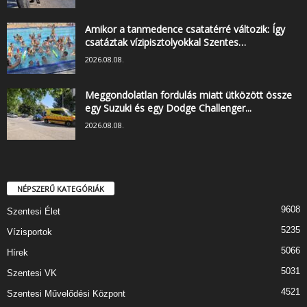
Amikor a tanmedence csatatérré változik: Így
csatáztak vízipisztolyokkal Szentes…
2026.08.08.
Meggondolatlan fordulás miatt ütközött össze
egy Suzuki és egy Dodge Challenger...
2026.08.08.
NÉPSZERŰ KATEGÓRIÁK
9608
Szentesi Élet
5235
Vízisportok
5066
Hírek
5031
Szentesi VK
4521
Szentesi Művelődési Központ