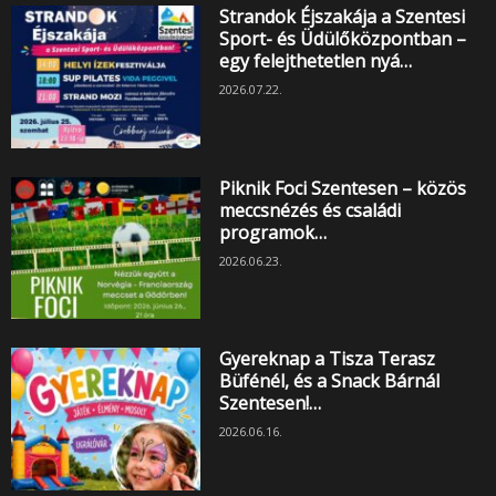
Strandok Éjszakája a Szentesi
Sport- és Üdülőközpontban –
egy felejthetetlen nyá…
2026.07.22.
Piknik Foci Szentesen – közös
meccsnézés és családi
programok…
2026.06.23.
Gyereknap a Tisza Terasz
Büfénél, és a Snack Bárnál
Szentesen!…
2026.06.16.