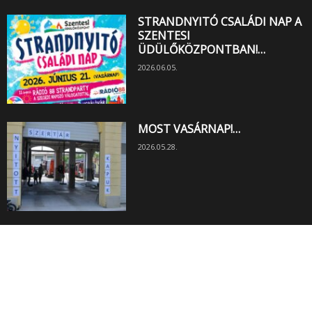
STRANDNYITÓ CSALÁDI NAP A
SZENTESI
ÜDÜLŐKÖZPONTBAN!…
2026.06.05.
MOST VASÁRNAP!…
2026.05.28.