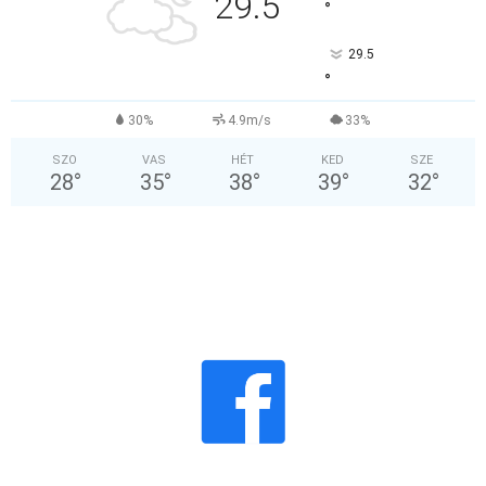
29.5
°
29.5
°
30%
4.9m/s
33%
SZO
VAS
HÉT
KED
SZE
28
°
35
°
38
°
39
°
32
°