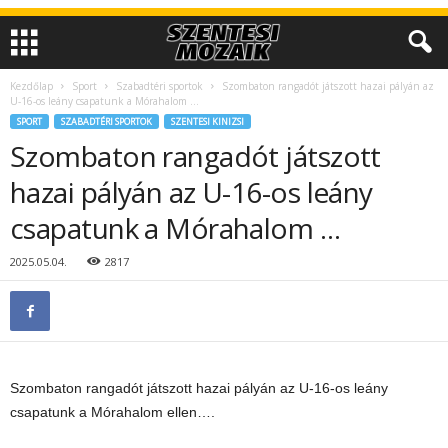
Kezdőlap
Sport
Szabadtéri sportok
Szombaton rangadót játszott hazai pályán az
U-16-os leány csapatunk a Mórahalom …
SPORT
SZABADTÉRI SPORTOK
SZENTESI KINIZSI
Szombaton rangadót játszott
hazai pályán az U-16-os leány
csapatunk a Mórahalom …
2025.05.04.
2817
Szombaton rangadót játszott hazai pályán az U-16-os leány
csapatunk a Mórahalom ellen….