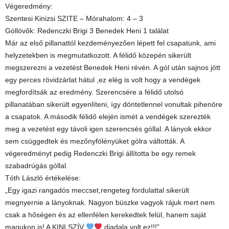
Végeredmény:
Szentesi Kinizsi SZITE – Mórahalom: 4 – 3
Góllövők: Redenczki Brigi 3 Benedek Heni 1 találat
Már az első pillanattól kezdeményezően lépett fel csapatunk, ami
helyzetekben is megmutatkozott. A félidő közepén sikerült
megszerezni a vezetést Benedek Heni révén. A gól után sajnos jött
egy perces rövidzárlat hátul ,ez elég is volt hogy a vendégek
megfordítsák az eredmény. Szerencsére a félidő utolsó
pillanatában sikerült egyenlíteni, így döntetlennel vonultak pihenöre
a csapatok. A második félidő elején ismét a vendégek szerezték
meg a vezetést egy távoli igen szerencsés góllal. A lányok ekkor
sem csüggedtek és mezőnyfölényüket gólra váltották. A
végeredményt pedig Redenczki Brigi állította be egy remek
szabadrúgás góllal.
Tóth László értékelése:
„Egy igazi rangadós meccset,rengeteg fordulattal sikerült
megnyernie a lányoknak. Nagyon büszke vagyok rájuk mert nem
csak a hőségen és az ellenfélen kerekedtek felül, hanem saját
magukon is! A KINI SZÍV
diadala volt ez!!!”