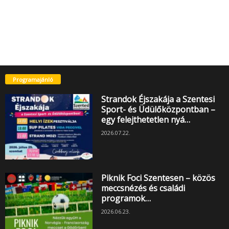
Programajánló
Strandok Éjszakája a Szentesi
Sport- és Üdülőközpontban –
egy felejthetetlen nyá…
2026.07.22.
Piknik Foci Szentesen – közös
meccsnézés és családi
programok…
2026.06.23.