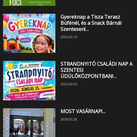
Gyereknap a Tisza Terasz
Büfénél, és a Snack Bárnál
Szentesen!…
2026.06.16.
STRANDNYITÓ CSALÁDI NAP A
SZENTESI
ÜDÜLŐKÖZPONTBAN!…
2026.06.05.
MOST VASÁRNAP!…
2026.05.28.