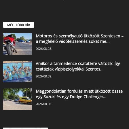
MÉG TÖBB HÍR
Motoros és személyautó ütközött Szentesen –
a megfelelő védőfelszerelés sokat me…
2026.08.08.
Amikor a tanmedence csatatérré változik: Így
csatáztak vízipisztolyokkal Szentes…
2026.08.08.
Meggondolatlan fordulás miatt ütközött össze
egy Suzuki és egy Dodge Challenger...
2026.08.08.