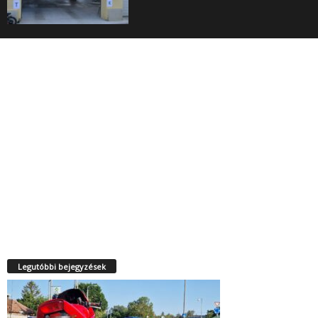
Legutóbbi bejegyzések