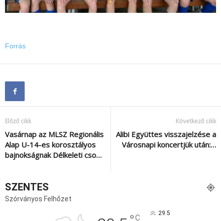
Forrás
Előző cikk
Következő cikk
Vasárnap az MLSZ Regionális
Alibi Együttes visszajelzése a
Alap U-14-es korosztályos
Városnapi koncertjük után:…
bajnokságnak Délkeleti cso…
SZENTES
Szórványos Felhőzet
29.5
°
C