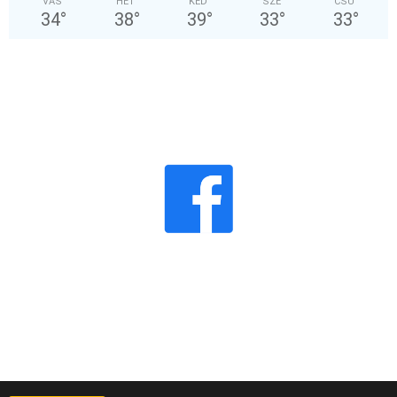
VAS
HÉT
KED
SZE
CSÜ
34
°
38
°
39
°
33
°
33
°