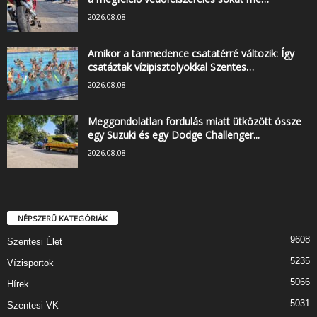
2026.08.08.
Amikor a tanmedence csatatérré változik: Így
csatáztak vízipisztolyokkal Szentes…
2026.08.08.
Meggondolatlan fordulás miatt ütközött össze
egy Suzuki és egy Dodge Challenger...
2026.08.08.
NÉPSZERŰ KATEGÓRIÁK
9608
Szentesi Élet
5235
Vízisportok
5066
Hírek
5031
Szentesi VK