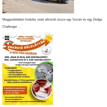
Meggondolatlan fordulás miatt ütközött össze egy Suzuki és egy Dodge
Challenger …