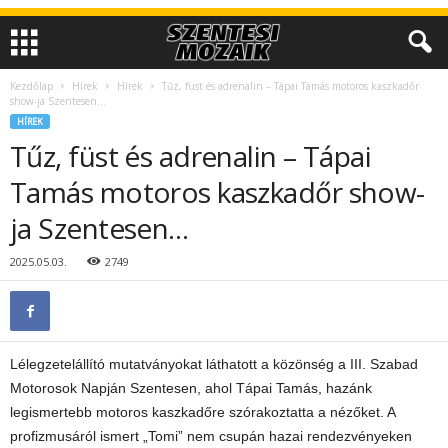
Kezdőlap
Hírek
Hírek
Tűz, füst és adrenalin – Tápai Tamás motoros kaszkadőr
show-ja Szentesen…
HÍREK
Tűz, füst és adrenalin – Tápai
Tamás motoros kaszkadőr show-
ja Szentesen…
2025.05.03.
2749
Lélegzetelállító mutatványokat láthatott a közönség a III. Szabad
Motorosok Napján Szentesen, ahol Tápai Tamás, hazánk
legismertebb motoros kaszkadőre szórakoztatta a nézőket. A
profizmusáról ismert „Tomi” nem csupán hazai rendezvényeken