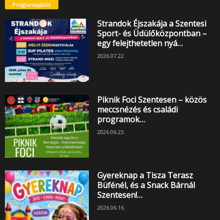
Programajánló
Strandok Éjszakája a Szentesi
Sport- és Üdülőközpontban –
egy felejthetetlen nyá…
2026.07.22.
Piknik Foci Szentesen – közös
meccsnézés és családi
programok…
2026.06.23.
Gyereknap a Tisza Terasz
Büfénél, és a Snack Bárnál
Szentesen!…
2026.06.16.