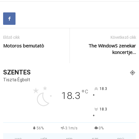
Előző cikk
Következő cikk
Motoros bemutatò
The WindowS zenekar
koncertje…
SZENTES
Tiszta Égbolt
18.3
°
C
18.3
°
18.3
°
56%
3.1m/s
0%