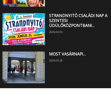
STRANDNYITÓ CSALÁDI NAP A
SZENTESI
ÜDÜLŐKÖZPONTBAN!…
2026.06.05.
MOST VASÁRNAP!…
2026.05.28.