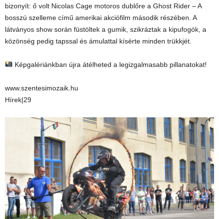
bizonyít: ő volt Nicolas Cage motoros dublőre a Ghost Rider – A
bosszú szelleme című amerikai akciófilm második részében. A
látványos show során füstöltek a gumik, szikráztak a kipufogók, a
közönség pedig tapssal és ámulattal kísérte minden trükkjét.
Képgalériánkban újra átélheted a legizgalmasabb pillanatokat!
www.szentesimozaik.hu
Hírek|29