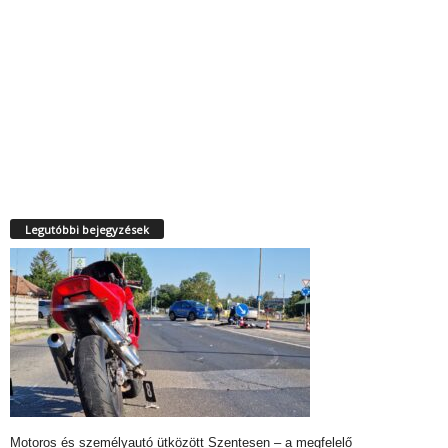
Legutóbbi bejegyzések
Motoros és személyautó ütközött Szentesen – a megfelelő