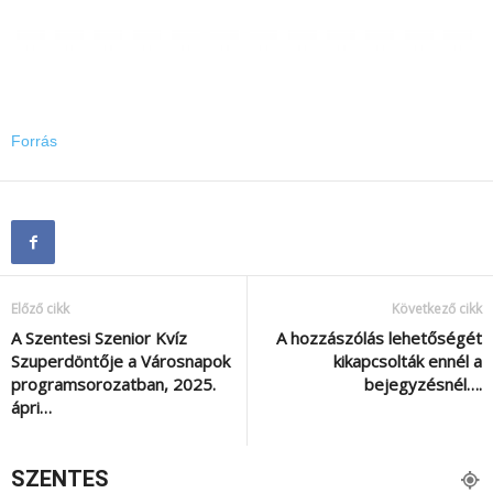
Forrás
Előző cikk
Következő cikk
A Szentesi Szenior Kvíz
A hozzászólás lehetőségét
Szuperdöntője a Városnapok
kikapcsolták ennél a
programsorozatban, 2025.
bejegyzésnél….
ápri…
SZENTES