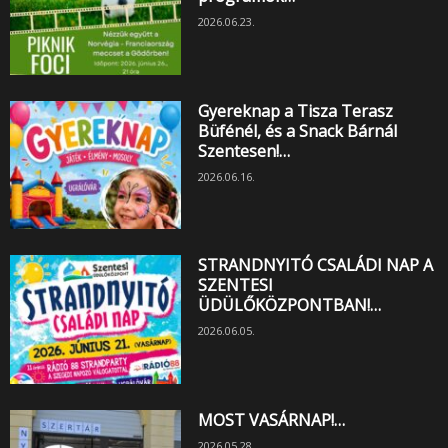
2026.06.23.
Gyereknap a Tisza Terasz
Büfénél, és a Snack Bárnál
Szentesen!…
2026.06.16.
STRANDNYITÓ CSALÁDI NAP A
SZENTESI
ÜDÜLŐKÖZPONTBAN!…
2026.06.05.
MOST VASÁRNAP!…
2026.05.28.