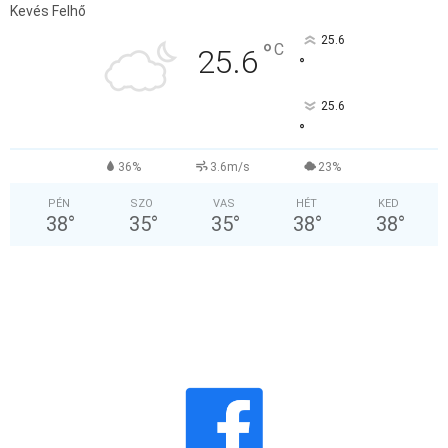
Kevés Felhő
25.6
°
C
25.6
°
25.6
°
36%
3.6m/s
23%
PÉN
SZO
VAS
HÉT
KED
38
°
35
°
35
°
38
°
38
°