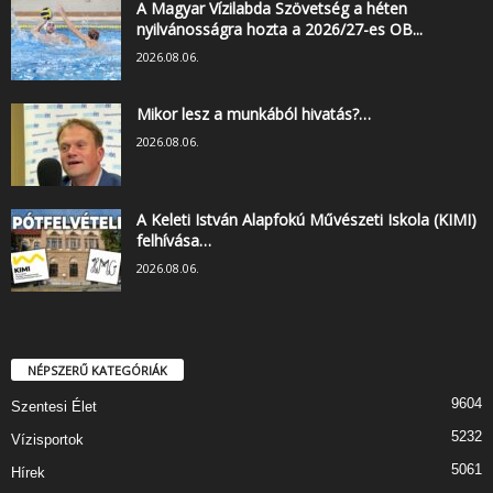
A Magyar Vízilabda Szövetség a héten
nyilvánosságra hozta a 2026/27-es OB...
2026.08.06.
Mikor lesz a munkából hivatás?…
2026.08.06.
A Keleti István Alapfokú Művészeti Iskola (KIMI)
felhívása…
2026.08.06.
NÉPSZERŰ KATEGÓRIÁK
9604
Szentesi Élet
5232
Vízisportok
5061
Hírek