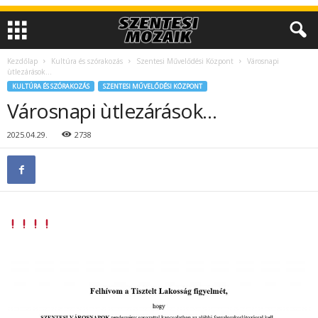
Kezdőlap
Kultúra és szórakozás
Szentesi Művelődési Központ
Városnapi
ùtlezárások…
KULTÚRA ÉS SZÓRAKOZÁS
SZENTESI MŰVELŐDÉSI KÖZPONT
Városnapi ùtlezárások…
2025.04.29.
2738