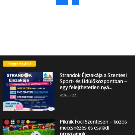
Programajánló
Strandok Éjszakája a Szentesi
Sport- és Üdülőközpontban –
egy felejthetetlen nyá…
2026.07.22.
Piknik Foci Szentesen – közös
meccsnézés és családi
programok…