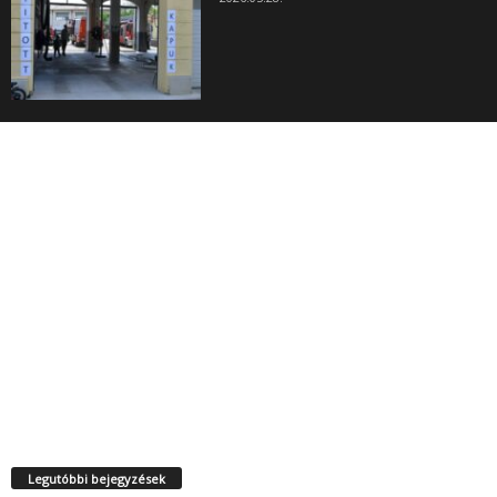
Legutóbbi bejegyzések