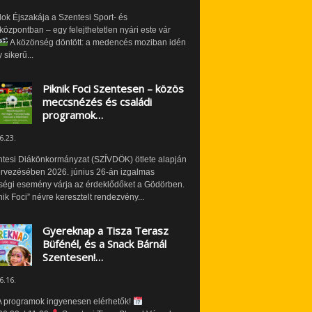
ok Éjszakája a Szentesi Sport- és
özpontban – egy felejthetetlen nyári este vár
A közönség döntött: a medencés moziban idén
 sikerű...
Piknik Foci Szentesen – közös
meccsnézés és családi
programok…
6.23.
ntesi Diákönkormányzat (SZÍVDÖK) ötlete alapján
ervezésében 2026. június 26-án izgalmas
ségi esemény várja az érdeklődőket a Gödörben.
nik Foci” névre keresztelt rendezvény...
Gyereknap a Tisza Terasz
Büfénél, és a Snack Bárnál
Szentesen!…
6.16.
 programok ingyenesen elérhetők!