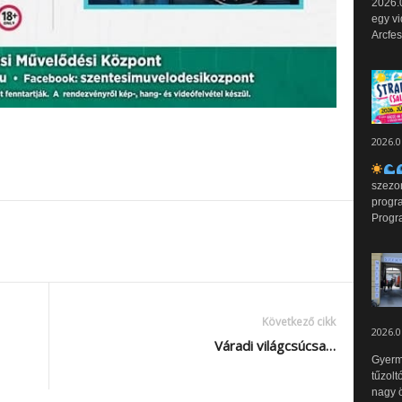
2026.0
egy vi
Arcfes
2026.0
szezo
progr
Progr
Következő cikk
2026.0
Váradi világcsúcsa…
Gyerm
tűzolt
nagy ö