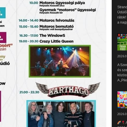
Strand
Üdülők
rátok!
a nagy
2026.0
A Sze
és sz
közös
A „Pik
2026.0
A