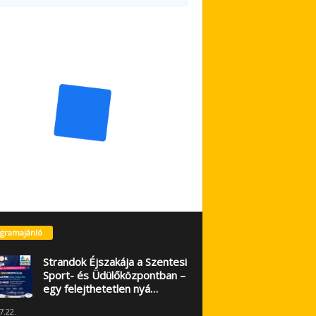
gramajánló
Strandok Éjszakája a Szentesi
Sport- és Üdülőközpontban –
egy felejthetetlen nyá…
7.22.