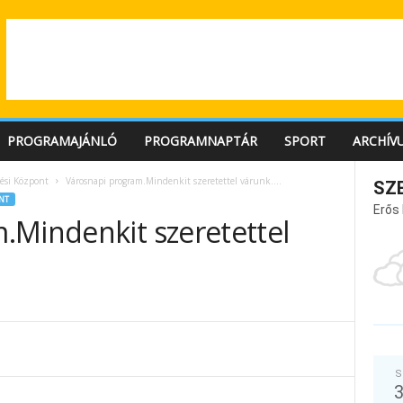
PROGRAMAJÁNLÓ
PROGRAMNAPTÁR
SPORT
ARCHÍV
ési Központ
Városnapi program.Mindenkit szeretettel várunk….
SZ
NT
Erős
.Mindenkit szeretettel
S