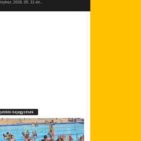
yhez. 2026. 05. 31-én...
utóbbi bejegyzések