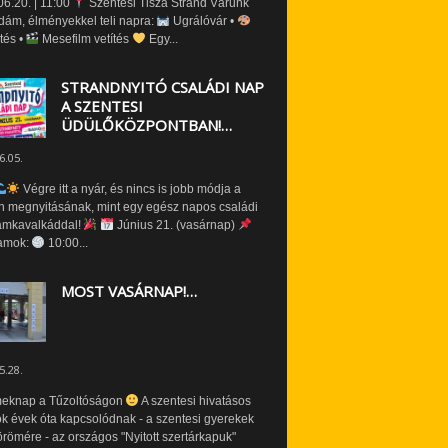
6.20. | 11:00
Szentesi Tisza Strand Várunk
dám, élményekkel teli napra:
Ugrálóvár •
tés •
Mesefilm vetítés
Egy...
STRANDNYITÓ CSALÁDI NAP
A SZENTESI
ÜDÜLŐKÖZPONTBAN!…
6.05.
Végre itt a nyár, és nincs is jobb módja a
n megnyitásának, mint egy egész napos családi
amkavalkáddal!
Június 21. (vasárnap)
amok:
10:00...
MOST VASÁRNAP!…
5.28.
eknap a Tűzoltóságon
A szentesi hivatásos
ók évek óta kapcsolódnak - a szentesi gyerekek
römére - az országos "Nyitott szertárkapuk"