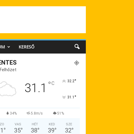
UM
KERESŐ
ENTES
 Felhőzet
°
32.2
°
C
31.1
°
31.1
34%
5.8m/s
51%
ZO
VAS
HÉT
KED
SZE
31
°
35
°
38
°
39
°
32
°