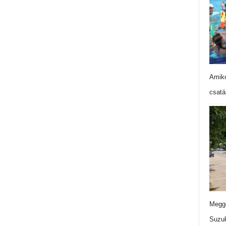
Amiko
csatá
Meggo
Suzuk