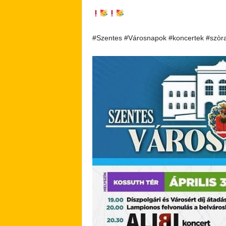
#Szentes #Városnapok #koncertek #szòr