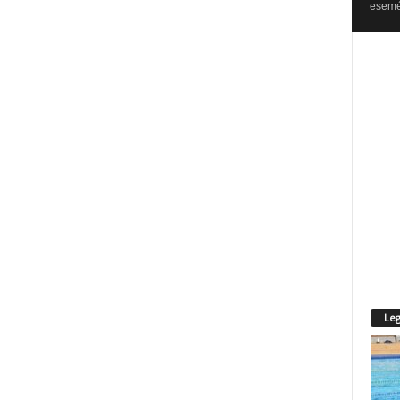
esemén
Leg