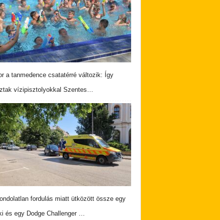
r a tanmedence csatatérré változik: Így
ztak vízipisztolyokkal Szentes…
ndolatlan fordulás miatt ütközött össze egy
i és egy Dodge Challenger …