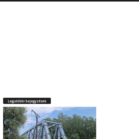
Legutóbbi bejegyzések