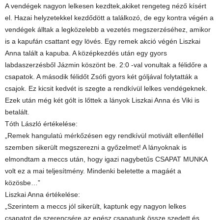
A vendégek nagyon lelkesen kezdtek,akiket rengeteg néző kísért
el. Hazai helyzetekkel kezdődött a találkozó, de egy kontra végén a
vendégek álltak a legközelebb a vezetés megszerzéséhez, amikor
is a kapufán csattant egy lövés. Egy remek akció végén Liszkai
Anna talált a kapuba. A középkezdés után egy gyors
labdaszerzésből Jázmin köszönt be. 2:0 -val vonultak a félidőre a
csapatok. A második félidőt Zsófi gyors két góljával folytatták a
csajok. Ez kicsit kedvét is szegte a rendkívül lelkes vendégeknek.
Ezek után még két gólt is lőttek a lányok Liszkai Anna és Viki is
betalált.
Tóth László értékelése:
„Remek hangulatú mérkőzésen egy rendkívül motivált ellenféllel
szemben sikerült megszerezni a győzelmet! A lányoknak is
elmondtam a meccs után, hogy igazi nagybetűs CSAPAT MUNKA
volt ez a mai teljesítmény. Mindenki beletette a magáét a
közösbe…”
Liszkai Anna értékelése:
„Szerintem a meccs jól sikerült, kaptunk egy nagyon lelkes
csapatot,de szerencsére az egész csapatunk össze szedett és