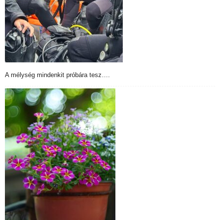
A mélység mindenkit próbára tesz….