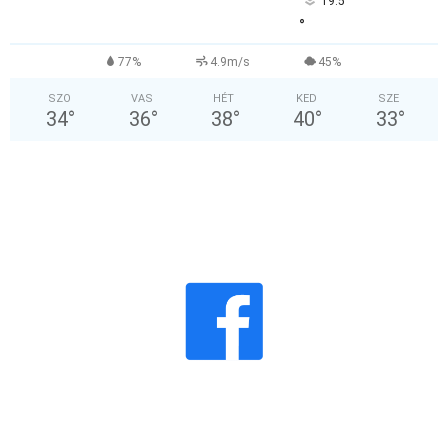
19.5
°
77%
4.9m/s
45%
SZO
VAS
HÉT
KED
SZE
34
°
36
°
38
°
40
°
33
°