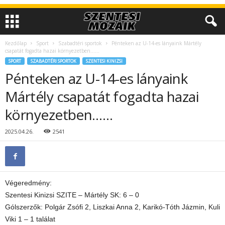
Kezdőlap
Sport
Szabadtéri sportok
Pénteken az U-14-es lányaink Mártély
csapatát fogadta hazai környezetben……
SPORT
SZABADTÉRI SPORTOK
SZENTESI KINIZSI
Pénteken az U-14-es lányaink
Mártély csapatát fogadta hazai
környezetben……
2025.04.26.
2541
Végeredmény:
Szentesi Kinizsi SZITE – Mártély SK: 6 – 0
Gólszerzők: Polgár Zsófi 2, Liszkai Anna 2, Karikó-Tóth Jázmin, Kuli
Viki 1 – 1 találat