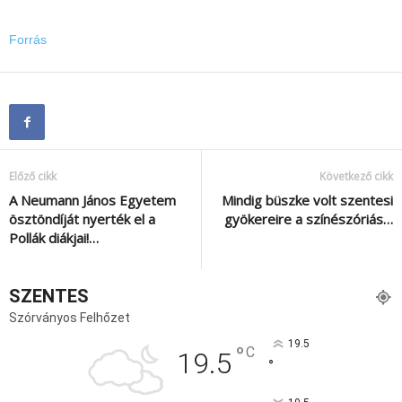
Forrás
Előző cikk
Következő cikk
A Neumann János Egyetem
Mindig büszke volt szentesi
ösztöndíját nyerték el a
gyökereire a színészóriás…
Pollák diákjai!…
SZENTES
Szórványos Felhőzet
19.5
°
C
19.5
°