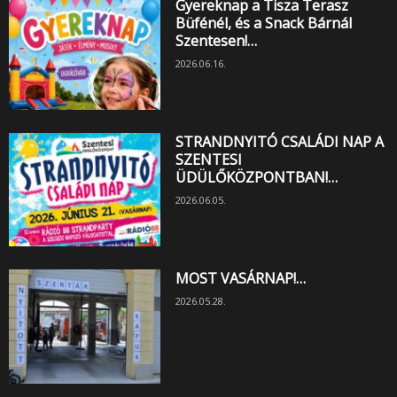
Gyereknap a Tisza Terasz
Büfénél, és a Snack Bárnál
Szentesen!…
2026.06.16.
STRANDNYITÓ CSALÁDI NAP A
SZENTESI
ÜDÜLŐKÖZPONTBAN!…
2026.06.05.
MOST VASÁRNAP!…
2026.05.28.