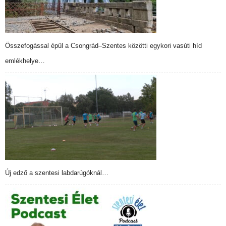
Összefogással épül a Csongrád–Szentes közötti egykori vasúti híd
emlékhelye…
Új edző a szentesi labdarúgóknál…