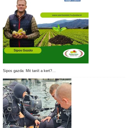
Sipos gazda: Mit tanít a kert?…