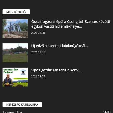
MÉG TÖBB HÍR
Összefogással épül a Csongrád–Szentes közötti
egykori vasúti híd emlékhelye…
2026.08.08.
Új edző a szentesi labdarúgóknál…
2026.08.07.
Sipos gazda: Mit tanít a kert?…
2026.08.07.
NÉPSZERŰ KATEGÓRIÁK
9606
Szentesi Élet