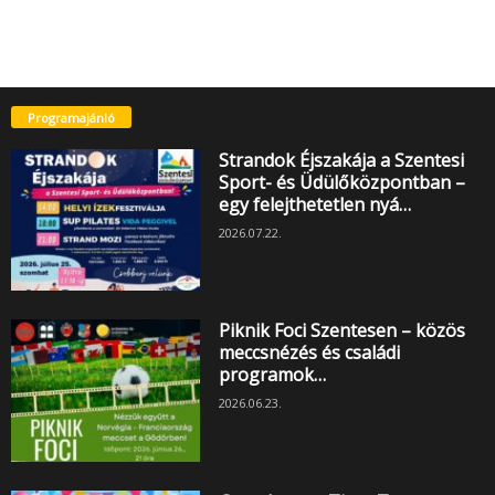
Programajánló
Strandok Éjszakája a Szentesi
Sport- és Üdülőközpontban –
egy felejthetetlen nyá…
2026.07.22.
Piknik Foci Szentesen – közös
meccsnézés és családi
programok…
2026.06.23.