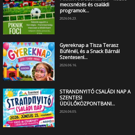
meccsnézés és családi
programok…
2026.06.23.
Gyereknap a Tisza Terasz
Büfénél, és a Snack Bárnál
Szentesen!…
2026.06.16.
STRANDNYITÓ CSALÁDI NAP A
SZENTESI
ÜDÜLŐKÖZPONTBAN!…
2026.06.05.