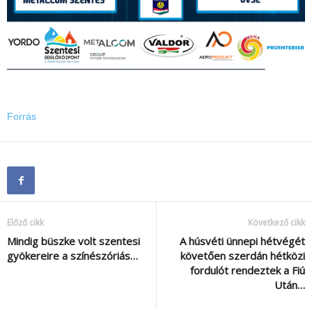
Forrás
Előző cikk
Következő cikk
Mindig büszke volt szentesi
A húsvéti ünnepi hétvégét
gyökereire a színészóriás…
követően szerdán hétközi
fordulót rendeztek a Fiú
Után…