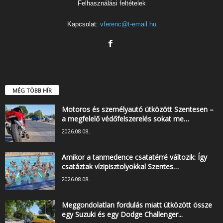
Felhasználási feltételek
Kapcsolat:
vferenc@t-email.hu
MÉG TÖBB HÍR
Motoros és személyautó ütközött Szentesen –
a megfelelő védőfelszerelés sokat me…
2026.08.08.
Amikor a tanmedence csatatérré változik: Így
csatáztak vízipisztolyokkal Szentes…
2026.08.08.
Meggondolatlan fordulás miatt ütközött össze
egy Suzuki és egy Dodge Challenger...