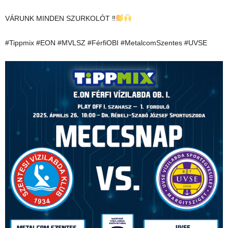
VÁRUNK MINDEN SZURKOLÓT ‼
#Tippmix #EON #MVLSZ #FérfiOBI #MetalcomSzentes #UVSE