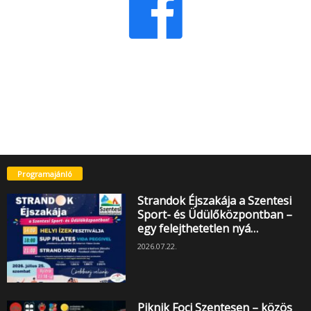
Programajánló
Strandok Éjszakája a Szentesi
Sport- és Üdülőközpontban –
egy felejthetetlen nyá…
2026.07.22.
Piknik Foci Szentesen – közös