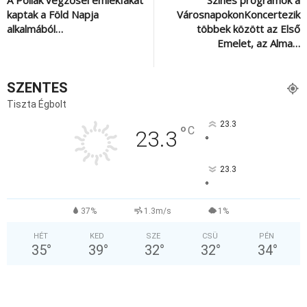
A Pollák végzősei emlékfákat
Színes programok a
kaptak a Föld Napja
VárosnapokonKoncertezik
alkalmából…
többek között az Első
Emelet, az Alma…
SZENTES
Tiszta Égbolt
23.3
°
C
23.3
°
23.3
°
37%
1.3m/s
1%
HÉT
KED
SZE
CSÜ
PÉN
35
°
39
°
32
°
32
°
34
°