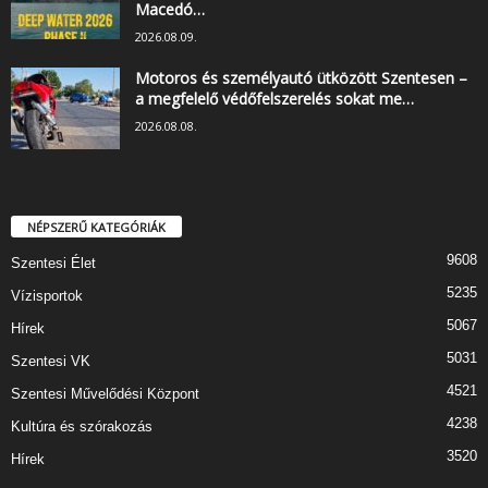
Macedó…
2026.08.09.
Motoros és személyautó ütközött Szentesen –
a megfelelő védőfelszerelés sokat me…
2026.08.08.
NÉPSZERŰ KATEGÓRIÁK
9608
Szentesi Élet
5235
Vízisportok
5067
Hírek
5031
Szentesi VK
4521
Szentesi Művelődési Központ
4238
Kultúra és szórakozás
3520
Hírek