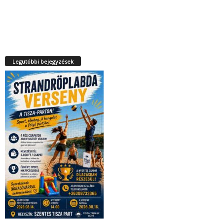
Legutóbbi bejegyzések