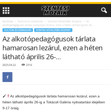
Kezdőlap
Kultúra és szórakozás
Szentesi Művelődési Központ
Az
alkotópedagógusok tárlata hamarosan lezárul, ezen a héten látható április 26-…
KULTÚRA ÉS SZÓRAKOZÁS
SZENTESI MŰVELŐDÉSI KÖZPONT
Az alkotópedagógusok tárlata
hamarosan lezárul, ezen a héten
látható április 26-…
2025.04.22.
2316
🖌
Az alkotópedagógusok tárlata hamarosan lezárul, ezen a
héten látható április 26-ig a Tokácsli Galéria nyitvatartási idejében
9-17 óráig.