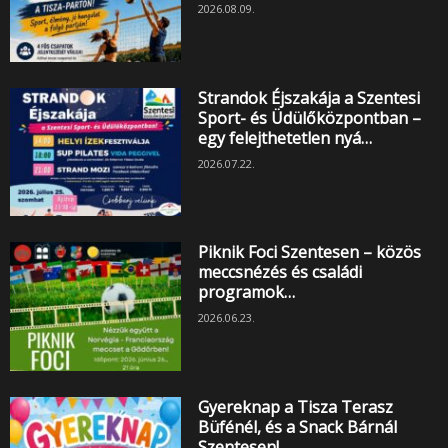
2026.08.09.
Strandok Éjszakája a Szentesi
Sport- és Üdülőközpontban –
egy felejthetetlen nyá…
2026.07.22.
Piknik Foci Szentesen – közös
meccsnézés és családi
programok…
2026.06.23.
Gyereknap a Tisza Terasz
Büfénél, és a Snack Bárnál
Szentesen!…