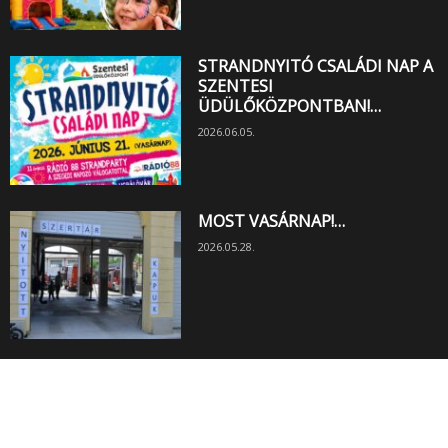
STRANDNYITÓ CSALÁDI NAP A
SZENTESI
ÜDÜLŐKÖZPONTBAN!…
2026.06.05.
MOST VASÁRNAP!…
2026.05.28.