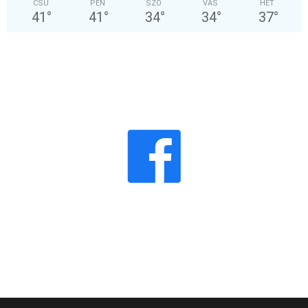
CSÜ
PÉN
SZO
VAS
HÉT
41
°
41
°
34
°
34
°
37
°