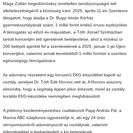
Mága Zoltán hegedűművész ismételten tanúbizonyságot tett
elkötelezettségéről a közösség iránt: 2025. április 11-én Szentesre
látogatott, hogy átadja a Dr. Bugyi István Kórház
gyermekosztályának szánt, 1 millió forint értékű orvosi eszközöket.
A támogatás az előző év májusában, a Tóth József Színházban
tartott koncertjén tett ígéretének beteljesítése, ahol a művész úr
200 belépőt ajánlott fel a szentesieknek a 2025. január 1-jei Újévi
koncertjére, valamint annak bevételéből 1 millió forintot a szentesi
egészségügy támogatására.
Az adomány részeként egy korszerű EKG-készüléket kapott az
osztály, amelyet Dr. Tóth Edit főorvos vett át. A főorvos asszony
elmondta, hogy a segítség éppen jókor érkezett, mivel az osztály
korábbi EKG-készüléke nemrégiben meghibásodott.
A jótékony kezdeményezéshez csatlakozott Papp András Pál, a
Manna ABC tulajdonos-ügyvezetője is, aki egy 24 órás
vérnyomásmérőt adományozott az osztálynak, valamint
édességekkel is kedveskedett a kis betegeknek.