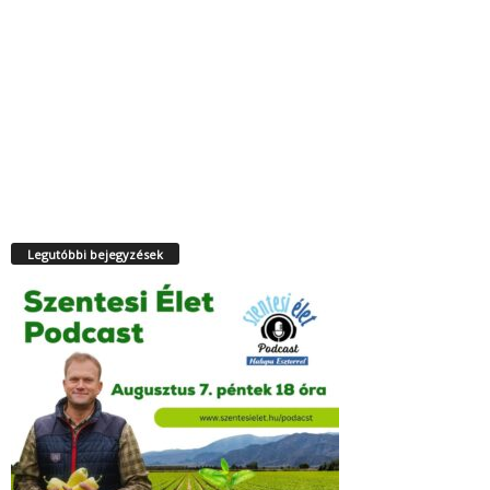
Legutóbbi bejegyzések