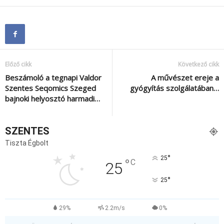
Előző cikk
Következő cikk
Beszámoló a tegnapi Valdor
A művészet ereje a
Szentes Seqomics Szeged
gyógyítás szolgálatában…
bajnoki helyosztó harmadi…
SZENTES
Tiszta Égbolt
°
25
°
C
25
°
25
29%
2.2m/s
0%