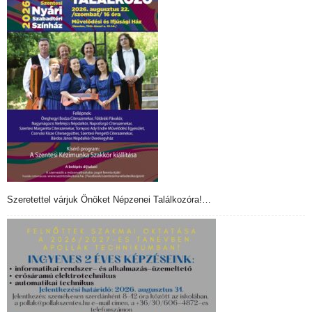
Szeretettel várjuk Önöket Népzenei Találkozóra!…