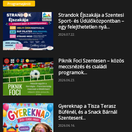
Programajánló
Strandok Éjszakája a Szentesi
Sport- és Üdülőközpontban –
egy felejthetetlen nyá…
2026.07.22.
Piknik Foci Szentesen – közös
meccsnézés és családi
programok…
2026.06.23.
Gyereknap a Tisza Terasz
Büfénél, és a Snack Bárnál
Szentesen!…
2026.06.16.