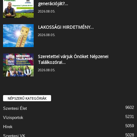
generációját?…
2026.08.05.
LAKOSSÁGI HIRDETMÉNY…
2026.08.05.
Szeretettel várjuk Önöket Népzenei
Találkozóra!…
2026.08.05.
NÉPSZERŰ KATEGÓRIÁK
9602
Szentesi Élet
5231
Vízisportok
5059
Hírek
5028
Szentesi VK