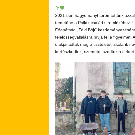
2021-ben hagyományt teremtettünk azzal, 
temetőbe a Pollák család síremlékéhez. 
Főapátság „Zöld Böjt” kezdeményezéséhez 
felelősségvállalásra hívja fel a figyelmet.
diákjai adták meg a tiszteletet iskolánk 
kertészkedtek, szemetet szedtek a sírker