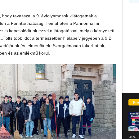
hogy tavasszal a 9. évfolyamosok kilátogatnak a
Idén a Fenntarthatósági Témahéten a Pannonhalmi
is kapcsolódtunk ezzel a látogatással, mely a környezeti
 A „Tölts több időt a természetben!” alapelv jegyében a 9.B
névadójának és felmenőinek. Szorgalmasan takarítottak,
tben és az emlékmű körül.
Pro
2026.0