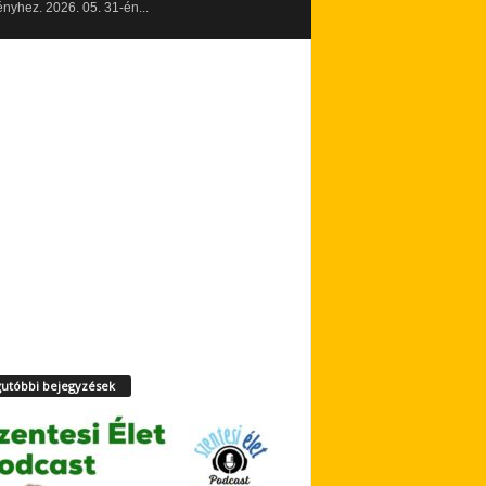
yhez. 2026. 05. 31-én...
utóbbi bejegyzések