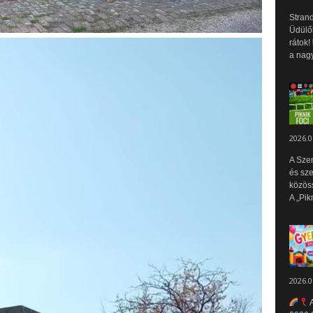
Strand
Üdülők
rátok!
a nagy
2026.0
A Sze
és sz
közös
A „Pik
2026.0
A