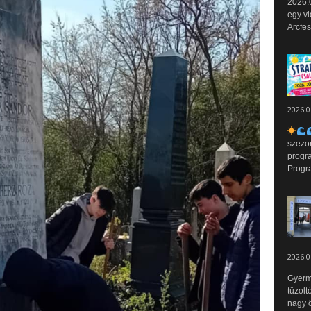
2026.0
egy vi
Arcfes
2026.0
szezo
progr
Progr
2026.0
Gyerm
tűzolt
nagy ö