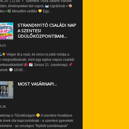
6.20. | 11:00
Szentesi Tisza Strand Várunk
dám, élményekkel teli napra:
Ugrálóvár •
tés •
Mesefilm vetítés
Egy...
STRANDNYITÓ CSALÁDI NAP
A SZENTESI
ÜDÜLŐKÖZPONTBAN!…
6.05.
Végre itt a nyár, és nincs is jobb módja a
n megnyitásának, mint egy egész napos családi
amkavalkáddal!
Június 21. (vasárnap)
amok:
10:00...
MOST VASÁRNAP!…
5.28.
eknap a Tűzoltóságon
A szentesi hivatásos
ók évek óta kapcsolódnak - a szentesi gyerekek
römére - az országos "Nyitott szertárkapuk"