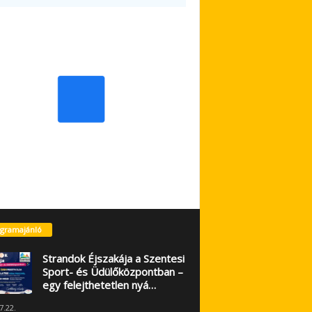
gramajánló
Strandok Éjszakája a Szentesi
Sport- és Üdülőközpontban –
egy felejthetetlen nyá…
7.22.