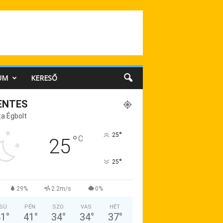
UM
KERESŐ
ENTES
a Égbolt
°
25
°
C
25
°
25
29%
2.2m/s
0%
SÜ
PÉN
SZO
VAS
HÉT
41
°
41
°
34
°
34
°
37
°