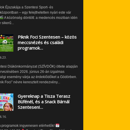
ok Éjszakája a Szentesi Sport- és
özpontban – egy felejthetetlen nyári este vár
A közönség döntött: a medencés moziban idén
 sikerű...
Piknik Foci Szentesen – közös
meccsnézés és családi
programok…
6.23.
ntesi Diákönkormányzat (SZÍVDÖK) ötlete alapján
ervezésében 2026. június 26-án izgalmas
ségi esemény várja az érdeklődőket a Gödörben.
nik Foci” névre keresztelt rendezvény...
Gyereknap a Tisza Terasz
Büfénél, és a Snack Bárnál
Szentesen!…
6.16.
 programok ingyenesen elérhetők!