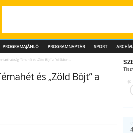
PROGRAMAJÁNLÓ
PROGRAMNAPTÁR
SPORT
ARCHÍV
nntarthatósági Témahét és „Zöld Böjt” a Pollákban…
SZ
Tiszt
émahét és „Zöld Böjt” a
C