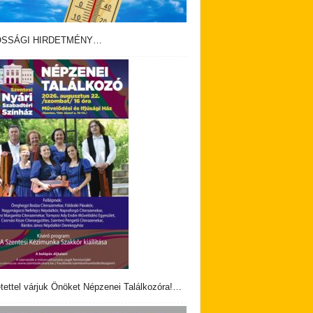
OSSÁGI HIRDETMÉNY…
tettel várjuk Önöket Népzenei Találkozóra!…