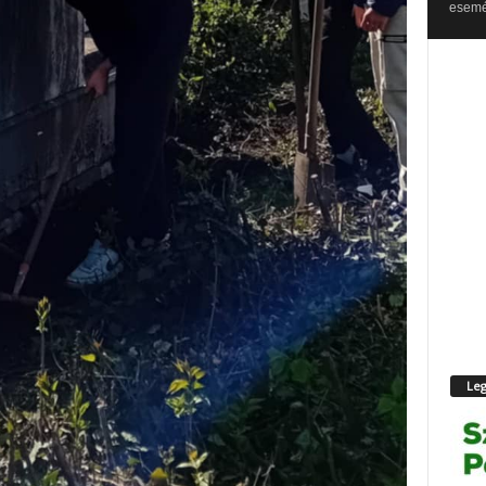
esemén
Leg