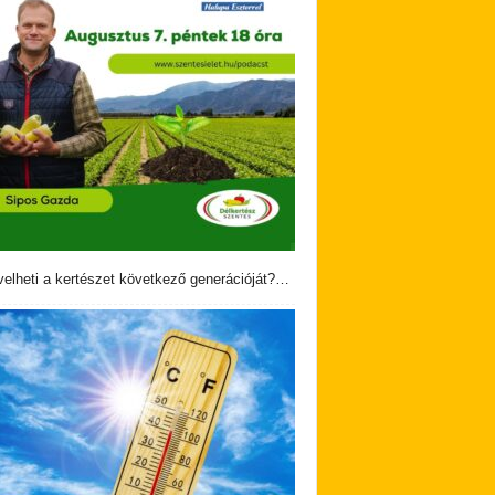
velheti a kertészet következő generációját?…