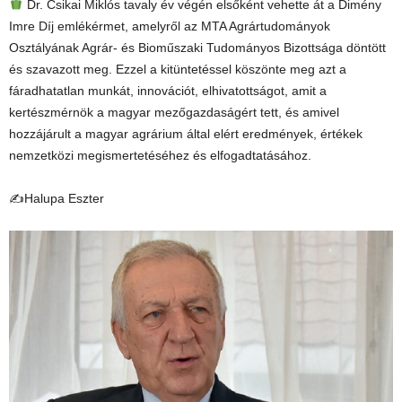
Dr. Csikai Miklós tavaly év végén elsőként vehette át a Dimény
Imre Díj emlékérmet, amelyről az MTA Agrártudományok
Osztályának Agrár- és Bioműszaki Tudományos Bizottsága döntött
és szavazott meg. Ezzel a kitüntetéssel köszönte meg azt a
fáradhatatlan munkát, innovációt, elhivatottságot, amit a
kertészmérnök a magyar mezőgazdaságért tett, és amivel
hozzájárult a magyar agrárium által elért eredmények, értékek
nemzetközi megismertetéséhez és elfogadtatásához.
✍Halupa Eszter