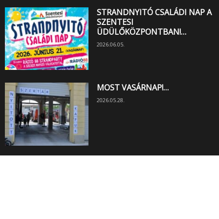
STRANDNYITÓ CSALÁDI NAP A
SZENTESI
ÜDÜLŐKÖZPONTBAN!…
2026.06.05.
MOST VASÁRNAP!…
2026.05.28.