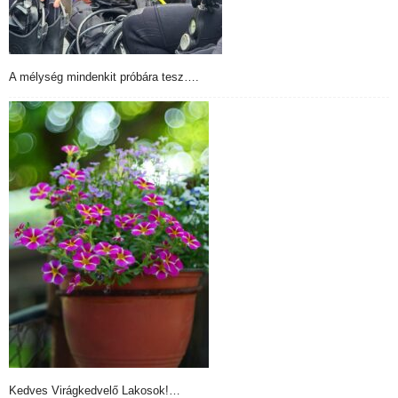
A mélység mindenkit próbára tesz….
Kedves Virágkedvelő Lakosok!…