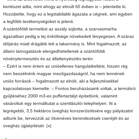
kertészet adta, mint ahogy az elmúlt 65 évben is – jelentette ki.
Hozzátette, hogy ez a legstabilabb ágazata a cégnek, ami egyben
a legfőbb tevékenységüket is jelenti.
A szántóföldi termelést az aszály sújtotta, a szarvasmarha
ágazatban pedig a tej önköltsége növekedett lényegesen. A száraz
időjárás miatt drágább lett a takarmány is. Mint fogalmazott, az
állami támogatások elengedhetetlenek a szántóföldi
növénytermesztés és az állattenyésztés terén.
– Ezért is nem értem az unióellenes hangulatkeltést, hiszen rég
nem beszélnénk magyar mezőgazdaságról, ha nem lennének
uniós források – fogalmazott az elnök, aki a fejlesztésekkel
kapcsolatosan kiemelte: – Fontos beruházásaink voltak, a termálvíz
gyűjtéséhez 2000 m3-es puffertartályt építettünk, valamint
vásároltuk egy termálkutat a szentlászlói telephelyen. Itt a
legrégebbi, 3,5 hektáros üvegház korszerűsítésére egy pályázatot
adtunk be, tervezzük az ötvenéves berendezések cseréjét és az
üvegház újjáépítését. (x)