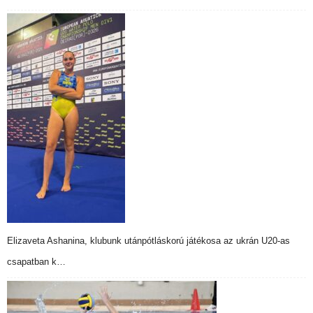
Elizaveta Ashanina, klubunk utánpótláskorú játékosa az ukrán U20-as
csapatban k…