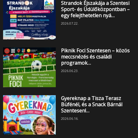
Strandok Éjszakája a Szentesi
Sport- és Üdülőközpontban –
egy felejthetetlen nyá…
2026.07.22.
Piknik Foci Szentesen – közös
meccsnézés és családi
programok…
2026.06.23.
Gyereknap a Tisza Terasz
Büfénél, és a Snack Bárnál
Szentesen!…
2026.06.16.