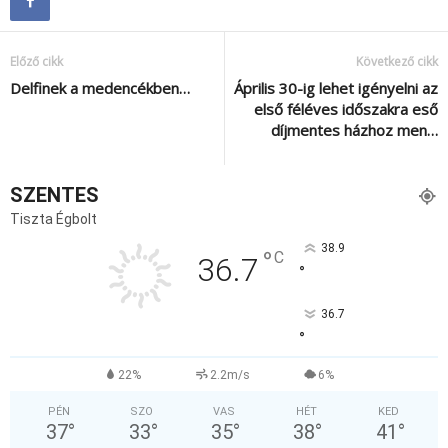
Előző cikk
Következő cikk
Delfinek a medencékben…
Április 30-ig lehet igényelni az
első féléves időszakra eső
díjmentes házhoz men…
SZENTES
Tiszta Égbolt
38.9
°
C
36.7
°
36.7
°
22%
2.2m/s
6%
PÉN
SZO
VAS
HÉT
KED
37
°
33
°
35
°
38
°
41
°