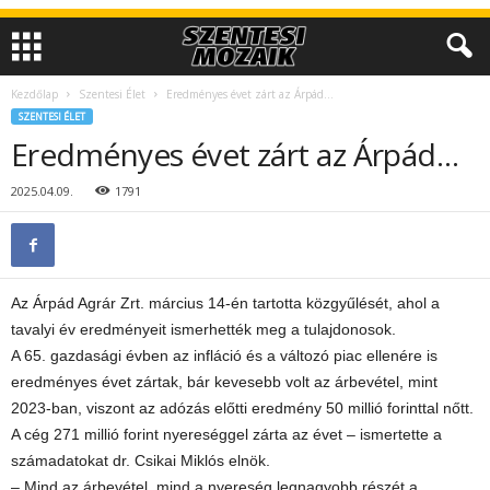
Kezdőlap
Szentesi Élet
Eredményes évet zárt az Árpád…
SZENTESI ÉLET
Eredményes évet zárt az Árpád…
2025.04.09.
1791
Az Árpád Agrár Zrt. március 14-én tartotta közgyűlését, ahol a
tavalyi év eredményeit ismerhették meg a tulajdonosok.
A 65. gazdasági évben az infláció és a változó piac ellenére is
eredményes évet zártak, bár kevesebb volt az árbevétel, mint
2023-ban, viszont az adózás előtti eredmény 50 millió forinttal nőtt.
A cég 271 millió forint nyereséggel zárta az évet – ismertette a
számadatokat dr. Csikai Miklós elnök.
– Mind az árbevétel, mind a nyereség legnagyobb részét a