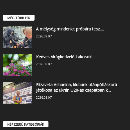
MÉG TÖBB HÍR
A mélység mindenkit próbára tesz….
2026.08.07.
Kedves Virágkedvelő Lakosok!…
2026.08.07.
Elizaveta Ashanina, klubunk utánpótláskorú
játékosa az ukrán U20-as csapatban k…
2026.08.07.
NÉPSZERŰ KATEGÓRIÁK