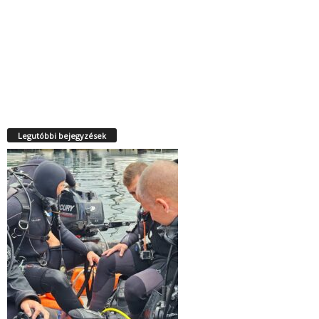
Legutóbbi bejegyzések