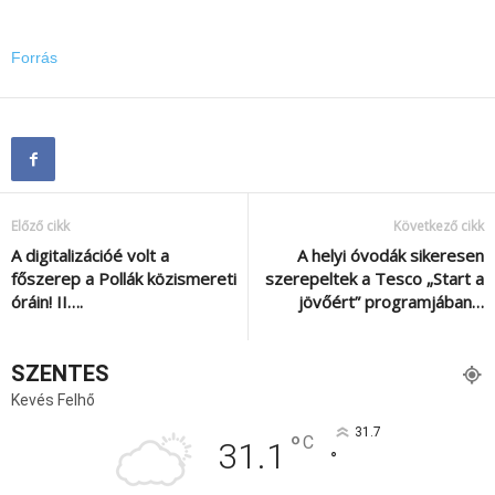
Forrás
Előző cikk
Következő cikk
A digitalizációé volt a
A helyi óvodák sikeresen
főszerep a Pollák közismereti
szerepeltek a Tesco „Start a
óráin! II….
jövőért” programjában…
SZENTES
Kevés Felhő
31.7
°
C
31.1
°