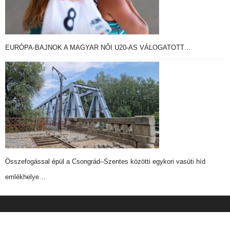
EURÓPA-BAJNOK A MAGYAR NŐI U20-AS VÁLOGATOTT…
Összefogással épül a Csongrád–Szentes közötti egykori vasúti híd
emlékhelye…