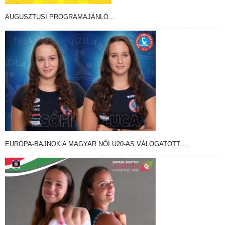
AUGUSZTUSI PROGRAMAJÁNLÓ…
EURÓPA-BAJNOK A MAGYAR NŐI U20-AS VÁLOGATOTT…