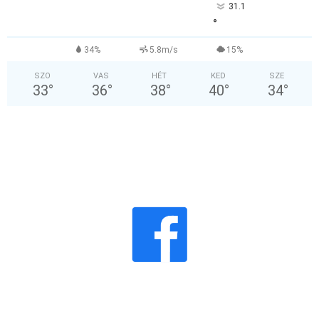
31.1
°
34%
5.8m/s
15%
SZO
VAS
HÉT
KED
SZE
33
°
36
°
38
°
40
°
34
°