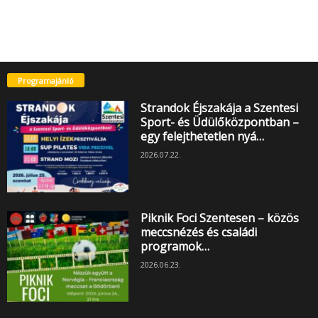
Programajánló
Strandok Éjszakája a Szentesi
Sport- és Üdülőközpontban –
egy felejthetetlen nyá…
2026.07.22.
Piknik Foci Szentesen – közös
meccsnézés és családi
programok…
2026.06.23.