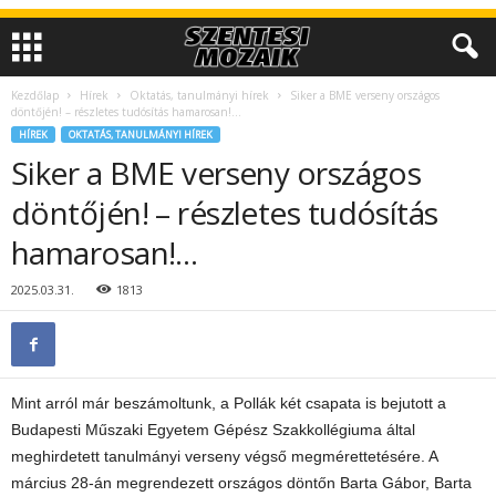
Kezdőlap
Hírek
Oktatás, tanulmányi hírek
Siker a BME verseny országos
döntőjén! – részletes tudósítás hamarosan!…
HÍREK
OKTATÁS, TANULMÁNYI HÍREK
Siker a BME verseny országos
döntőjén! – részletes tudósítás
hamarosan!…
2025.03.31.
1813
Mint arról már beszámoltunk, a Pollák két csapata is bejutott a
Budapesti Műszaki Egyetem Gépész Szakkollégiuma által
meghirdetett tanulmányi verseny végső megmérettetésére. A
március 28-án megrendezett országos döntőn Barta Gábor, Barta