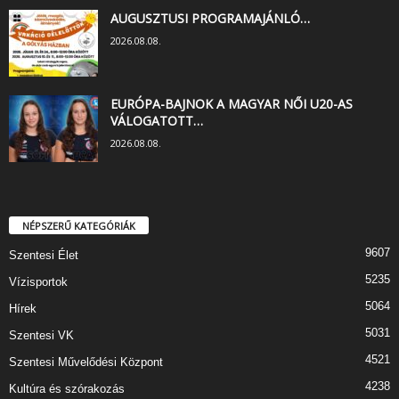
AUGUSZTUSI PROGRAMAJÁNLÓ…
2026.08.08.
EURÓPA-BAJNOK A MAGYAR NŐI U20-AS
VÁLOGATOTT…
2026.08.08.
NÉPSZERŰ KATEGÓRIÁK
9607
Szentesi Élet
5235
Vízisportok
5064
Hírek
5031
Szentesi VK
4521
Szentesi Művelődési Központ
4238
Kultúra és szórakozás