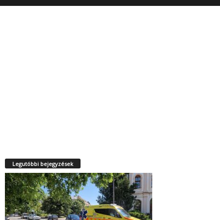
Legutóbbi bejegyzések