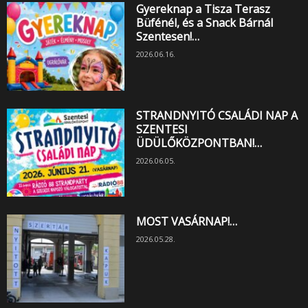
Gyereknap a Tisza Terasz
Büfénél, és a Snack Bárnál
Szentesen!…
2026.06.16.
STRANDNYITÓ CSALÁDI NAP A
SZENTESI
ÜDÜLŐKÖZPONTBAN!…
2026.06.05.
MOST VASÁRNAP!…
2026.05.28.