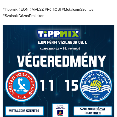
#Tippmix #EON #MVLSZ #FérfiOBI #MetalcomSzentes
#SzolnokiDózsaPraktiker