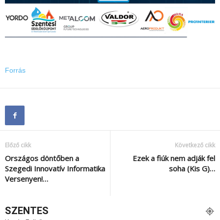
Forrás
Előző cikk
Következő cikk
Országos döntőben a
Ezek a fiúk nem adják fel
Szegedi Innovatív Informatika
soha (Kis G)…
Versenyen!…
SZENTES