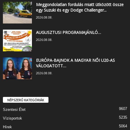
Meggondolatlan fordulás miatt ütközött össze
egy Suzuki és egy Dodge Challenger...
2026.08.08.
AUGUSZTUSI PROGRAMAJÁNLÓ…
2026.08.08.
EURÓPA-BAJNOK A MAGYAR NŐI U20-AS
VÁLOGATOTT…
2026.08.08.
NÉPSZERŰ KATEGÓRIÁK
9607
Szentesi Élet
5235
Vízisportok
5064
Hírek