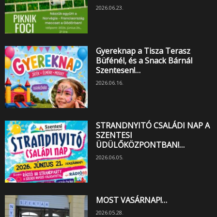
2026.06.23.
Gyereknap a Tisza Terasz
Büfénél, és a Snack Bárnál
Szentesen!…
2026.06.16.
STRANDNYITÓ CSALÁDI NAP A
SZENTESI
ÜDÜLŐKÖZPONTBAN!…
2026.06.05.
MOST VASÁRNAP!…
2026.05.28.