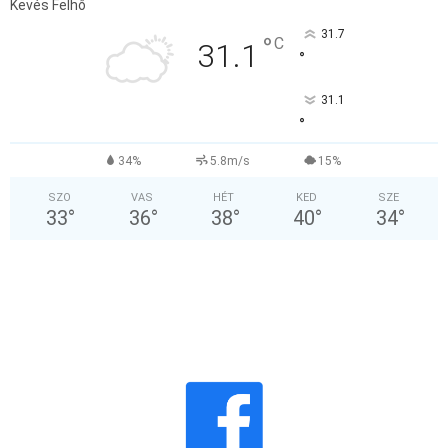
Kevés Felhő
31.7
°
C
31.1
°
31.1
°
34%
5.8m/s
15%
SZO
VAS
HÉT
KED
SZE
33
°
36
°
38
°
40
°
34
°