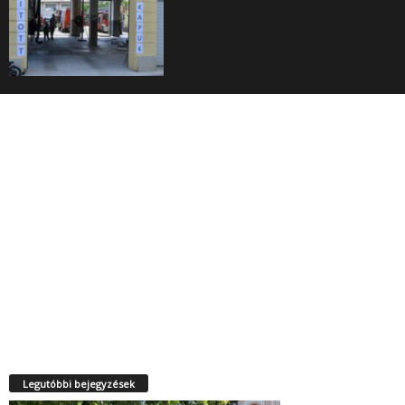
Legutóbbi bejegyzések