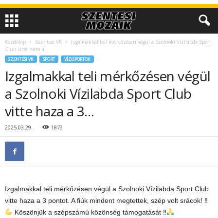
Kezdőlap
Szentesi VK
Izgalmakkal teli mérkőzésen végül a Szolnoki Vízilabda Sport
Club vitte haza a...
SZENTESI VK
SPORT
VÍZISPORTOK
Izgalmakkal teli mérkőzésen végül
a Szolnoki Vízilabda Sport Club
vitte haza a 3…
2025.03.29.
1873
Izgalmakkal teli mérkőzésen végül a Szolnoki Vízilabda Sport Club
vitte haza a 3 pontot. A fiúk mindent megtettek, szép volt srácok! ‼
Köszönjük a szépszámú közönség támogatását ‼