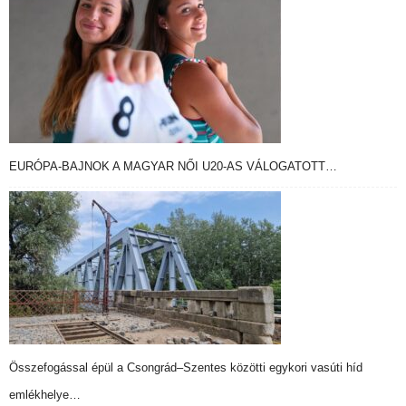
EURÓPA-BAJNOK A MAGYAR NŐI U20-AS VÁLOGATOTT…
Összefogással épül a Csongrád–Szentes közötti egykori vasúti híd
emlékhelye…