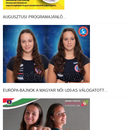
AUGUSZTUSI PROGRAMAJÁNLÓ…
EURÓPA-BAJNOK A MAGYAR NŐI U20-AS VÁLOGATOTT…