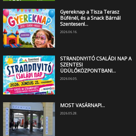
Gyereknap a Tisza Terasz
Büfénél, és a Snack Bárnál
Szentesen!…
2026.06.16.
STRANDNYITÓ CSALÁDI NAP A
SZENTESI
ÜDÜLŐKÖZPONTBAN!…
2026.06.05.
MOST VASÁRNAP!…
2026.05.28.