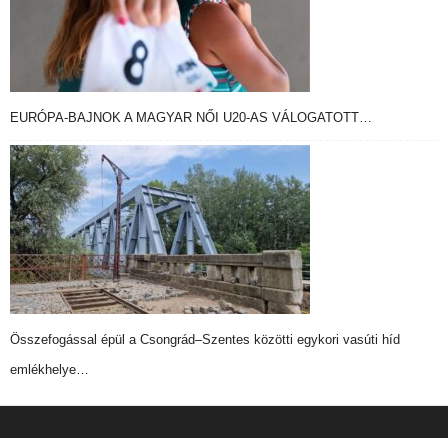
EURÓPA-BAJNOK A MAGYAR NŐI U20-AS VÁLOGATOTT…
Összefogással épül a Csongrád–Szentes közötti egykori vasúti híd
emlékhelye…