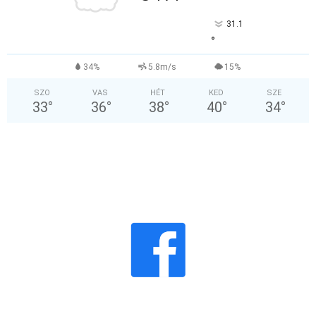
31.1
°
34%
5.8m/s
15%
SZO
VAS
HÉT
KED
SZE
33
°
36
°
38
°
40
°
34
°