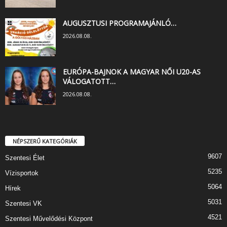
AUGUSZTUSI PROGRAMAJÁNLÓ…
2026.08.08.
EURÓPA-BAJNOK A MAGYAR NŐI U20-AS
VÁLOGATOTT…
2026.08.08.
NÉPSZERŰ KATEGÓRIÁK
9607
Szentesi Élet
5235
Vízisportok
5064
Hírek
5031
Szentesi VK
4521
Szentesi Művelődési Központ