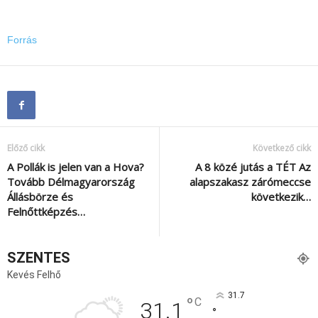
Forrás
Előző cikk
Következő cikk
A Pollák is jelen van a Hova?
A 8 közé jutás a TÉT Az
Tovább Délmagyarország
alapszakasz zárómeccse
Állásbörze és
következik…
Felnőttképzés…
SZENTES
Kevés Felhő
31.7
°
C
31.1
°