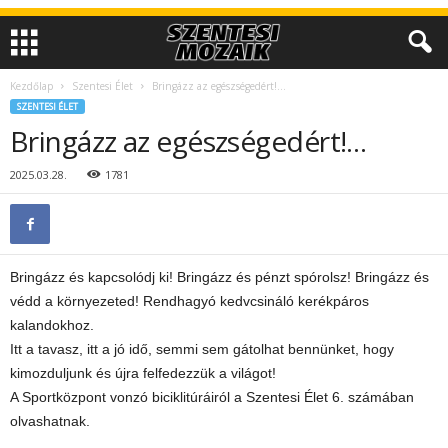
Kezdőlap
Szentesi Élet
Bringázz az egészségedért!…
SZENTESI ÉLET
Bringázz az egészségedért!…
2025.03.28.
1781
Bringázz és kapcsolódj ki! Bringázz és pénzt spórolsz! Bringázz és
védd a környezeted! Rendhagyó kedvcsináló kerékpáros
kalandokhoz.
Itt a tavasz, itt a jó idő, semmi sem gátolhat bennünket, hogy
kimozduljunk és újra felfedezzük a világot!
A Sportközpont vonzó biciklitúráiról a Szentesi Élet 6. számában
olvashatnak.