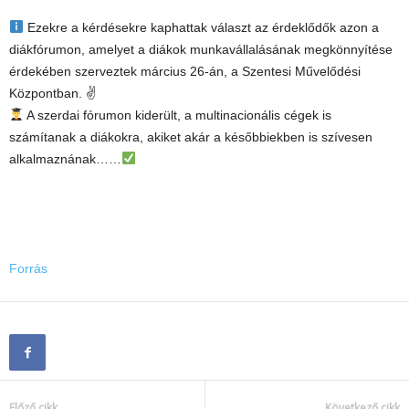
Ezekre a kérdésekre kaphattak választ az érdeklődők azon a
diákfórumon, amelyet a diákok munkavállalásának megkönnyítése
érdekében szerveztek március 26-án, a Szentesi Művelődési
Központban. ✌
A szerdai fórumon kiderült, a multinacionális cégek is
számítanak a diákokra, akiket akár a későbbiekben is szívesen
alkalmaznának……
Forrás
Előző cikk
Következő cikk