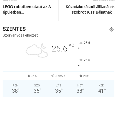
LEGO robotbemutató az A
Közadakozásból állítanának
épületben…
szobrot Kiss Bálintnak…
SZENTES
Szórványos Felhőzet
25.6
°
C
25.6
°
25.6
°
36%
3.6m/s
28%
PÉN
SZO
VAS
HÉT
KED
38
°
36
°
35
°
38
°
41
°