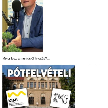
Mikor lesz a munkából hivatás?…