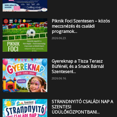
Piknik Foci Szentesen – közös
meccsnézés és családi
programok…
2026.06.23.
Gyereknap a Tisza Terasz
Büfénél, és a Snack Bárnál
Szentesen!…
2026.06.16.
STRANDNYITÓ CSALÁDI NAP A
SZENTESI
ÜDÜLŐKÖZPONTBAN!…