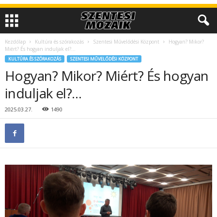
Kezdőlap
Kultúra és szórakozás
Szentesi Művelődési Központ
Hogyan? Mikor?
Miért? És hogyan induljak el?…
KULTÚRA ÉS SZÓRAKOZÁS
SZENTESI MŰVELŐDÉSI KÖZPONT
Hogyan? Mikor? Miért? És hogyan
induljak el?…
2025.03.27.
1490