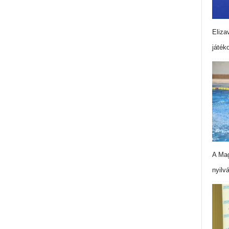
Eliza
játék
A Mag
nyilv