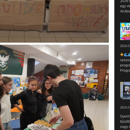
2026.0
egy vi
Arcfes
2026.0
szezo
progr
Progr
2026.0
Gyerm
tűzolt
nagy ö