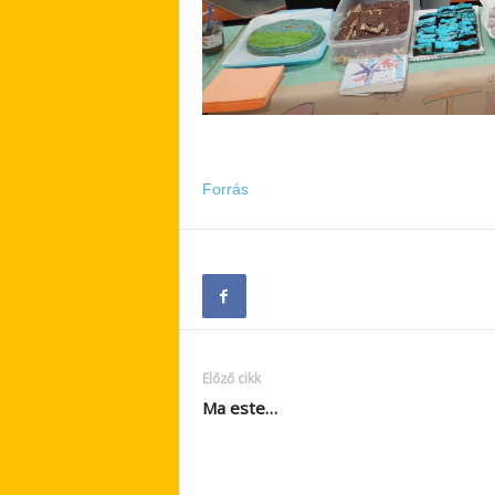
Forrás
Előző cikk
Ma este…