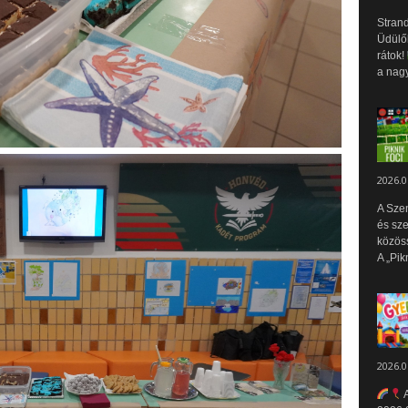
Strand
Üdülők
rátok!
a nagy
2026.0
A Sze
és sz
közös
A „Pik
2026.0
A