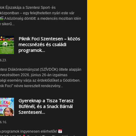
ok Éjszakája a Szentesi Sport- és
özpontban – egy felejthetetlen nyári este vár
A közönség döntött: a medencés moziban idén
 sikerű...
Piknik Foci Szentesen – közös
meccsnézés és családi
programok…
6.23.
ntesi Diákönkormányzat (SZÍVDÖK) ötlete alapján
ervezésében 2026. június 26-án izgalmas
ségi esemény várja az érdeklődőket a Gödörben.
nik Foci” névre keresztelt rendezvény...
Gyereknap a Tisza Terasz
Büfénél, és a Snack Bárnál
Szentesen!…
6.16.
 programok ingyenesen elérhetők!