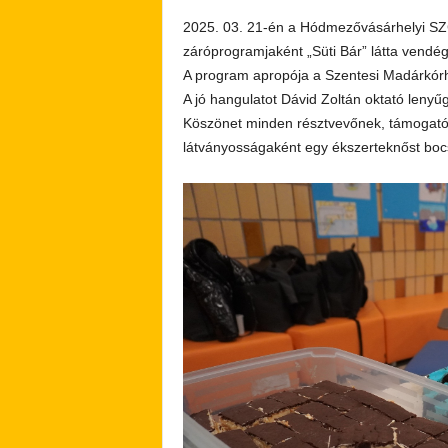
2025. 03. 21-én a Hódmezővásárhelyi SZ
záróprogramjaként „Süti Bár” látta vendég
A program apropója a Szentesi Madárkórhá
A jó hangulatot Dávid Zoltán oktató lenyű
Köszönet minden résztvevőnek, támogató
látványosságaként egy ékszerteknőst bocs