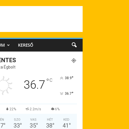
UM
KERESŐ
ENTES
a Égbolt
°
38.9
°
C
36.7
°
36.7
22%
2.2m/s
6%
ÉN
SZO
VAS
HÉT
KED
37
°
33
°
35
°
38
°
41
°