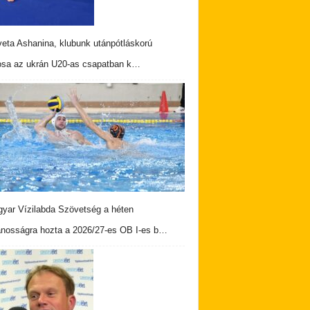
veta Ashanina, klubunk utánpótláskorú
osa az ukrán U20-as csapatban k…
yar Vízilabda Szövetség a héten
ánosságra hozta a 2026/27-es OB I-es b…