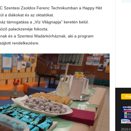
C Szentesi Zsoldos Ferenc Technikumban a Happy Hét
ül a diákokat és az oktatókat.
z támogatása a „Víz Világnapja” keretén belül.
göző palackzenéje fokozta.
nak és a Szentesi Madárkórháznak, aki a program
ájtott rendelkezésre.
Pro
2026.0