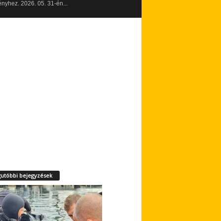
yhez. 2026. 05. 31-én...
utóbbi bejegyzések