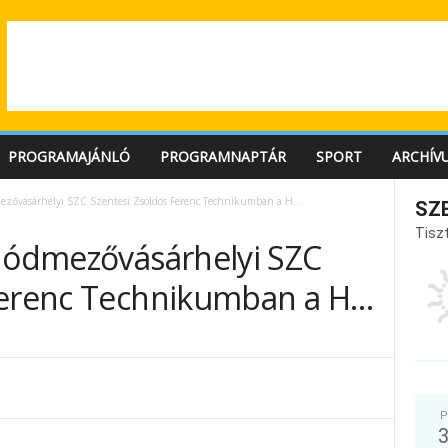
PROGRAMAJÁNLÓ
PROGRAMNAPTÁR
SPORT
ARCHÍV
ezővásárhelyi SZC Szentesi Zsoldos Ferenc Technikumban a H…
SZ
Tiszt
 Hódmezővásárhelyi SZC
Ferenc Technikumban a H…
P