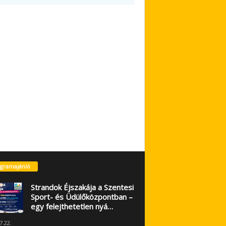
gramajánló
Strandok Éjszakája a Szentesi
Sport- és Üdülőközpontban –
egy felejthetetlen nyá…
7.22.