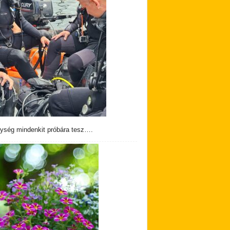
ység mindenkit próbára tesz….