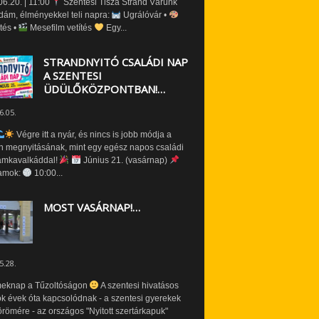
6.20. | 11:00
Szentesi Tisza Strand Várunk
dám, élményekkel teli napra:
Ugrálóvár •
tés •
Mesefilm vetítés
Egy...
STRANDNYITÓ CSALÁDI NAP
A SZENTESI
ÜDÜLŐKÖZPONTBAN!…
6.05.
Végre itt a nyár, és nincs is jobb módja a
n megnyitásának, mint egy egész napos családi
amkavalkáddal!
Június 21. (vasárnap)
amok:
10:00...
MOST VASÁRNAP!…
5.28.
eknap a Tűzoltóságon
A szentesi hivatásos
ók évek óta kapcsolódnak - a szentesi gyerekek
römére - az országos "Nyitott szertárkapuk"