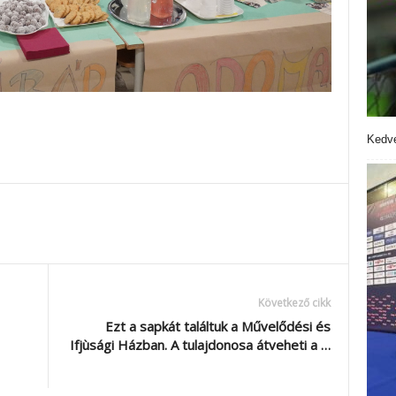
Kedve
Következő cikk
Ezt a sapkát találtuk a Művelődési és
Ifjùsági Házban. A tulajdonosa átveheti a …