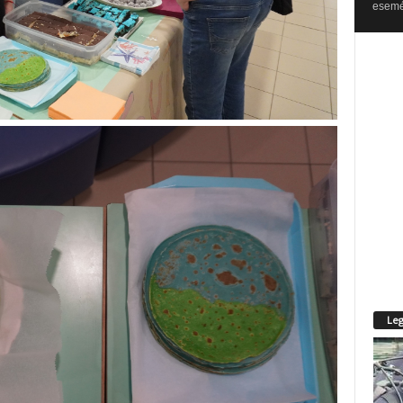
esemén
Leg