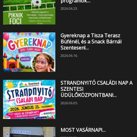
programok…
2026.06.23.
Gyereknap a Tisza Terasz
Büfénél, és a Snack Bárnál
Szentesen!…
2026.06.16.
STRANDNYITÓ CSALÁDI NAP A
SZENTESI
ÜDÜLŐKÖZPONTBAN!…
2026.06.05.
MOST VASÁRNAP!…