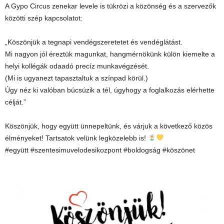
A Gypo Circus zenekar levele is tükrözi a közönség és a szervezők
közötti szép kapcsolatot:
„Köszönjük a tegnapi vendégszeretetet és vendéglátást.
Mi nagyon jól éreztük magunkat, hangmérnökünk külön kiemelte a
helyi kollégák odaadó precíz munkavégzését.
(Mi is ugyanezt tapasztaltuk a színpad körül.)
Úgy néz ki valóban búcsúzik a tél, úgyhogy a foglalkozás elérhette
célját.”
Köszönjük, hogy együtt ünnepeltünk, és várjuk a következő közös
élményeket! Tartsatok velünk legközelebb is!
#együtt #szentesimuvelodesikozpont #boldogság #köszönet