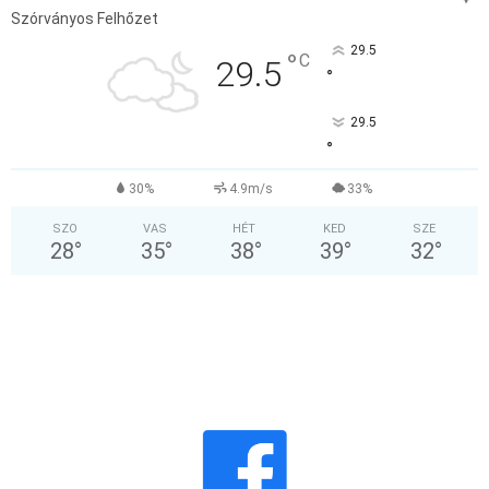
Szórványos Felhőzet
29.5
°
C
29.5
°
29.5
°
30%
4.9m/s
33%
SZO
VAS
HÉT
KED
SZE
28
°
35
°
38
°
39
°
32
°