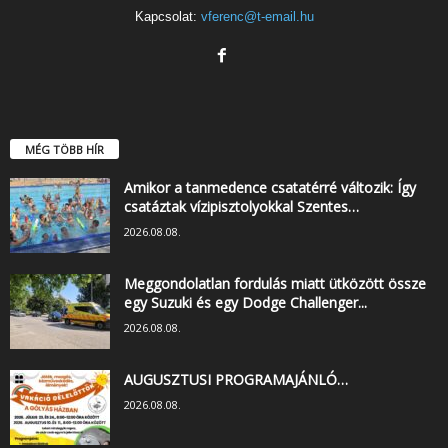
Kapcsolat:
vferenc@t-email.hu
MÉG TÖBB HÍR
Amikor a tanmedence csatatérré változik: Így
csatáztak vízipisztolyokkal Szentes…
2026.08.08.
Meggondolatlan fordulás miatt ütközött össze
egy Suzuki és egy Dodge Challenger...
2026.08.08.
AUGUSZTUSI PROGRAMAJÁNLÓ…
2026.08.08.