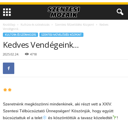
Kezdőlap
Kultúra és szórakozás
Szentesi Művelődési Központ
Kedves
Vendégeink…
KULTÚRA ÉS SZÓRAKOZÁS
SZENTESI MŰVELŐDÉSI KÖZPONT
Kedves Vendégeink…
2025.02.24.
4718
Szeretnénk megköszönni mindenkinek, aki részt vett a XXIV.
Szentesi Télbúcsúztató Ünnepségen! Köszönjük, hogy együtt
búcsúztattuk el a telet
és köszöntöttük a tavasz közeledtét
!