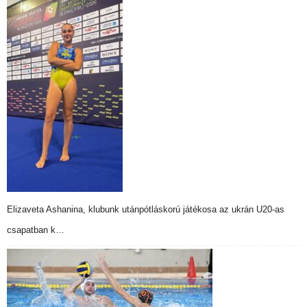
Elizaveta Ashanina, klubunk utánpótláskorú játékosa az ukrán U20-as
csapatban k…