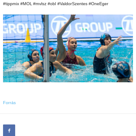
#tippmix #MOL #mvlsz #obI #ValdorSzentes #OneEger
Forrás