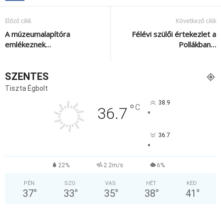
Előző cikk
Következő cikk
A múzeumalapítóra
Félévi szülői értekezlet a
emlékeznek…
Pollákban…
SZENTES
Tiszta Égbolt
38.9
°
C
36.7
°
36.7
°
22%
2.2m/s
6%
PÉN
SZO
VAS
HÉT
KED
37
°
33
°
35
°
38
°
41
°