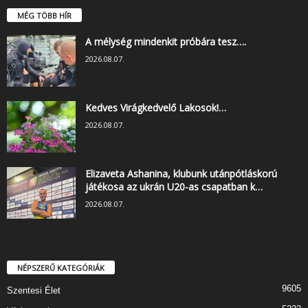
MÉG TÖBB HÍR
A mélység mindenkit próbára tesz….
2026.08.07.
Kedves Virágkedvelő Lakosok!…
2026.08.07.
Elizaveta Ashanina, klubunk utánpótláskorú
játékosa az ukrán U20-as csapatban k…
2026.08.07.
NÉPSZERŰ KATEGÓRIÁK
9605
Szentesi Élet