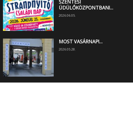
SZENTESI
ÜDÜLŐKÖZPONTBAN!…
2026.06.05.
MOST VASÁRNAP!…
2026.05.28.