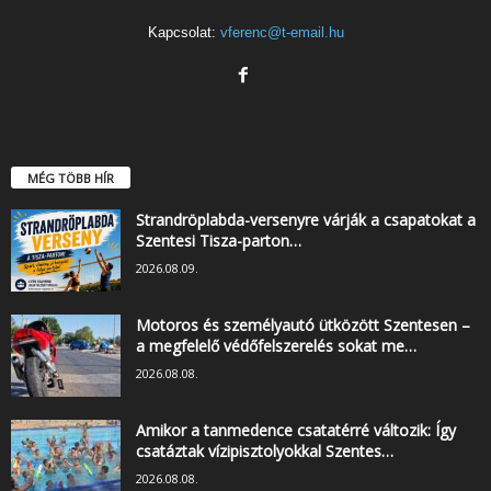
Kapcsolat:
vferenc@t-email.hu
MÉG TÖBB HÍR
Strandröplabda-versenyre várják a csapatokat a
Szentesi Tisza-parton…
2026.08.09.
Motoros és személyautó ütközött Szentesen –
a megfelelő védőfelszerelés sokat me…
2026.08.08.
Amikor a tanmedence csatatérré változik: Így
csatáztak vízipisztolyokkal Szentes…
2026.08.08.