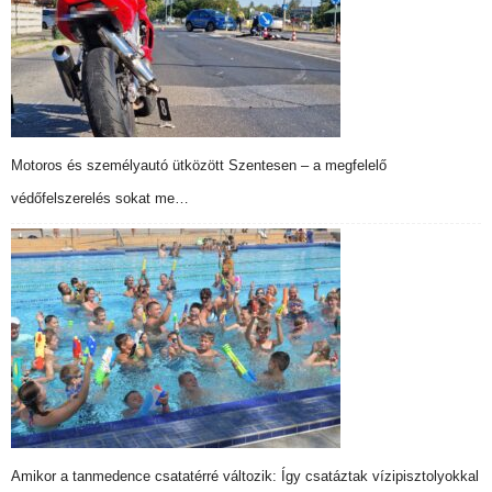
Motoros és személyautó ütközött Szentesen – a megfelelő
védőfelszerelés sokat me…
Amikor a tanmedence csatatérré változik: Így csatáztak vízipisztolyokkal