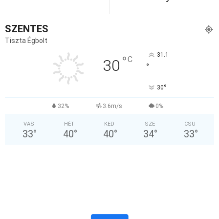
SZENTES
Tiszta Égbolt
31.1
°
C
30
°
°
30
32%
3.6m/s
0%
VAS
HÉT
KED
SZE
CSÜ
33
°
40
°
40
°
34
°
33
°