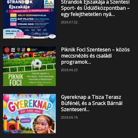
Strandok Éjszakája a Szentesi
Sport- és Üdülőközpontban –
egy felejthetetlen nyá…
2026.07.22.
Piknik Foci Szentesen – közös
meccsnézés és családi
programok…
2026.06.23.
Gyereknap a Tisza Terasz
Büfénél, és a Snack Bárnál
Szentesen!…
2026.06.16.