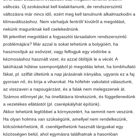
változás. Új szokásokat kell kialakítanunk, de rendszerszintű
változásra már nincs idő, ezért meg kell tanulnunk alkalmazkodni a
klímaváltozáshoz. Nem várhatjuk fentről/ kívülről a megoldást,
nekünk magunknak kell cselekednünk.
Mi jelenthet megoldást a fogyasztói társadalom rendszerszintű
problémájára? Már azzal is sokat tehetünk a bolygóért, ha
hasznosítjuk az esővizet, vagy felfogjuk egy vödörbe a
kézmosáshoz használt vizet, és azzal öblítjük le a vécét. A
lakóházak hűtése szempontjából jó megoldás lehet, ha lombhullató
fákat, pl. szilfát ültetünk a nap járásának irányába, ugyanis ez a faj
gyorsan nő, és bírja a viharokat. Ha hófehér vakolatot választunk,
az visszaveri a napsugárzást, és a falak nem melegszenek át.
Számos előnnyel jár, ha önellátásra törekszünk, és függetlenedünk
a vezetékes ellátástól (pl. cserépkályhát építünk).
Akkor tehetünk legtöbbet a környezetért, ha semmit nem veszünk.
Ha olyan holmira van szükségünk, amellyel nem rendelkezünk,
kölcsönkérhetünk, ill. cserélgethetünk használt tárgyakat egy
közösségen belül, ahol egymásra találhatnak a hasonlóan