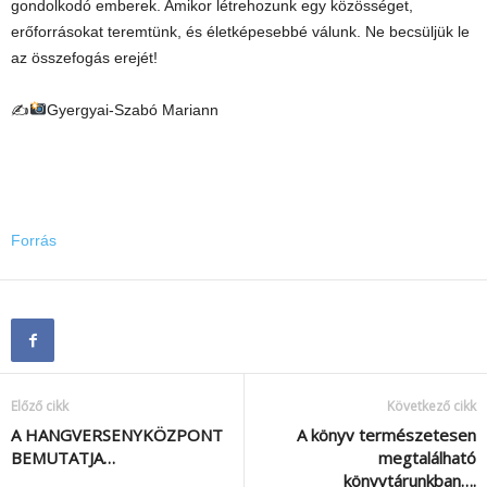
gondolkodó emberek. Amikor létrehozunk egy közösséget,
erőforrásokat teremtünk, és életképesebbé válunk. Ne becsüljük le
az összefogás erejét!
✍
Gyergyai-Szabó Mariann
Forrás
Előző cikk
Következő cikk
A HANGVERSENYKÖZPONT
A könyv természetesen
BEMUTATJA…
megtalálható
könyvtárunkban….