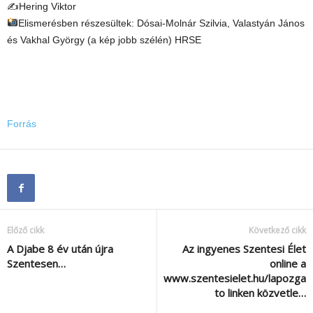
✍Hering Viktor
Elismerésben részesültek: Dósai-Molnár Szilvia, Valastyán János
és Vakhal György (a kép jobb szélén) HRSE
Forrás
Előző cikk
Következő cikk
A Djabe 8 év után újra
Az ingyenes Szentesi Élet
Szentesen…
online a
www.szentesielet.hu/lapozga
to linken közvetle…