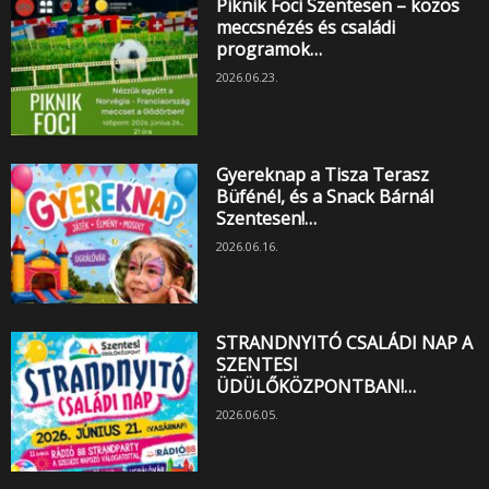
Piknik Foci Szentesen – közös
meccsnézés és családi
programok…
2026.06.23.
Gyereknap a Tisza Terasz
Büfénél, és a Snack Bárnál
Szentesen!…
2026.06.16.
STRANDNYITÓ CSALÁDI NAP A
SZENTESI
ÜDÜLŐKÖZPONTBAN!…
2026.06.05.