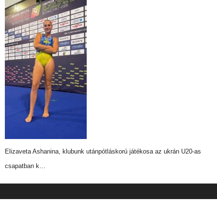
Elizaveta Ashanina, klubunk utánpótláskorú játékosa az ukrán U20-as
csapatban k…