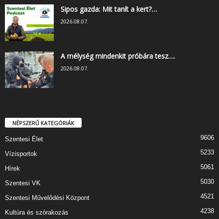
Sipos gazda: Mit tanít a kert?…
2026.08.07.
A mélység mindenkit próbára tesz….
2026.08.07.
NÉPSZERŰ KATEGÓRIÁK
9606
Szentesi Élet
5233
Vízisportok
5061
Hírek
5030
Szentesi VK
4521
Szentesi Művelődési Központ
4238
Kultúra és szórakozás