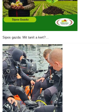
Sipos gazda: Mit tanít a kert?…