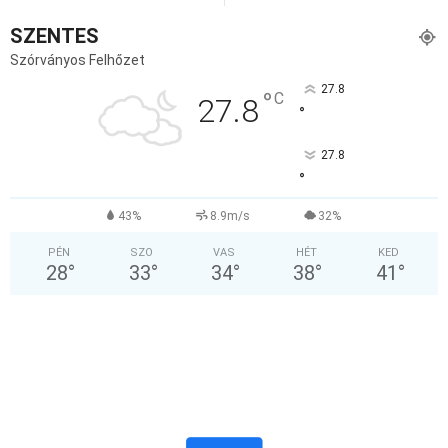
SZENTES
Szórványos Felhőzet
27.8
°
C
27.8
°
27.8
°
43%
8.9m/s
32%
PÉN
SZO
VAS
HÉT
KED
28
°
33
°
34
°
38
°
41
°