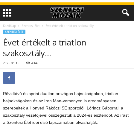
Kezdőlap
Szentesi Élet
Évet értékelt a triatlon szakosztály…
SZENTESI ÉLET
Évet értékelt a triatlon
szakosztály…
2025.01.15.
4349
Rövidtávú és sprint duatlon országos bajnokságokon, triatlon
bajnokságokon és az Iron Man-versenyen is eredményesen
szerepeltek a Honvéd Rákóczi SE sportolói. Lőrincz Gáborral, a
szakosztály vezetőjével összegeztük a 2024-es esztendőt. Az írást
a Szentesi Élet idei első lapszámában olvashatják.