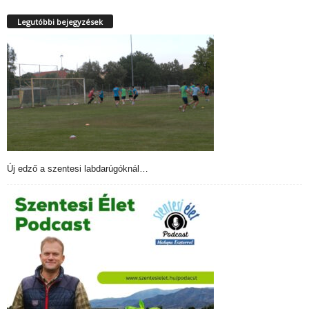
Legutóbbi bejegyzések
Új edző a szentesi labdarúgóknál…