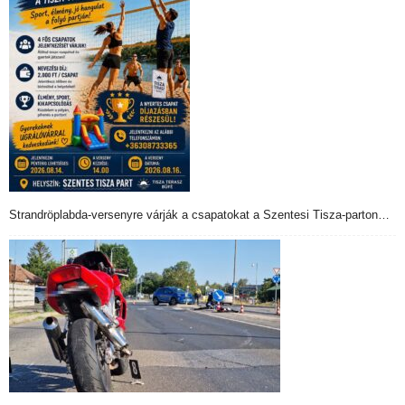
Strandröplabda-versenyre várják a csapatokat a Szentesi Tisza-parton…