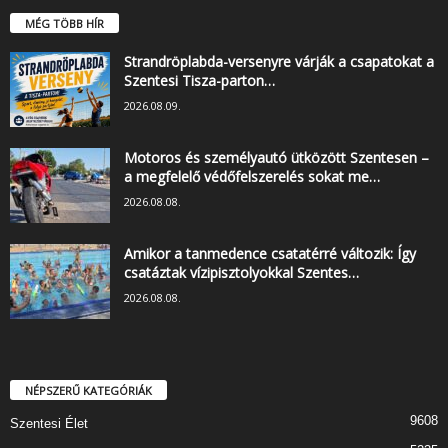
MÉG TÖBB HÍR
Strandröplabda-versenyre várják a csapatokat a
Szentesi Tisza-parton…
2026.08.09.
Motoros és személyautó ütközött Szentesen –
a megfelelő védőfelszerelés sokat me…
2026.08.08.
Amikor a tanmedence csatatérré változik: Így
csatáztak vízipisztolyokkal Szentes…
2026.08.08.
NÉPSZERŰ KATEGÓRIÁK
9608
Szentesi Élet