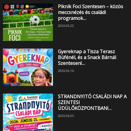
Piknik Foci Szentesen – közös
meccsnézés és családi
programok…
2026.06.23.
Gyereknap a Tisza Terasz
Büfénél, és a Snack Bárnál
Szentesen!…
2026.06.16.
STRANDNYITÓ CSALÁDI NAP A
SZENTESI
ÜDÜLŐKÖZPONTBAN!…
2026.06.05.