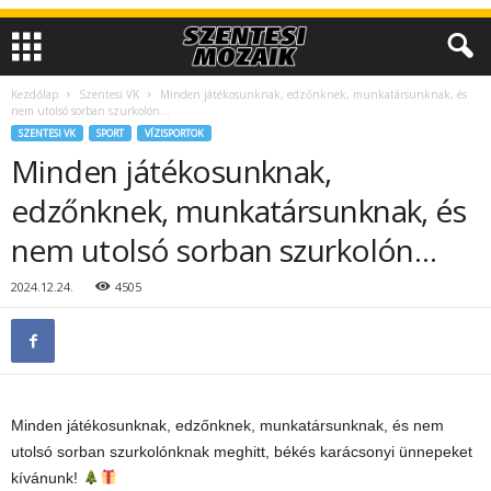
Kezdőlap
Szentesi VK
Minden játékosunknak, edzőnknek, munkatársunknak, és
nem utolsó sorban szurkolón…
SZENTESI VK
SPORT
VÍZISPORTOK
Minden játékosunknak,
edzőnknek, munkatársunknak, és
nem utolsó sorban szurkolón…
2024.12.24.
4505
Minden játékosunknak, edzőnknek, munkatársunknak, és nem
utolsó sorban szurkolónknak meghitt, békés karácsonyi ünnepeket
kívánunk!