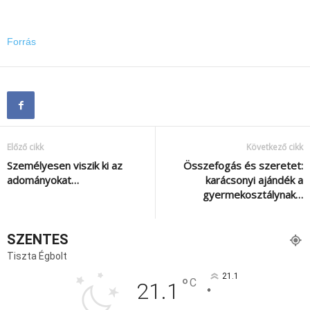
Forrás
Előző cikk
Következő cikk
Személyesen viszik ki az
Összefogás és szeretet:
adományokat…
karácsonyi ajándék a
gyermekosztálynak…
SZENTES
Tiszta Égbolt
21.1
°
C
21.1
°