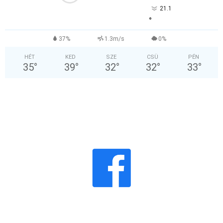
21.1
°
37%
1.3m/s
0%
HÉT
KED
SZE
CSÜ
PÉN
35
°
39
°
32
°
32
°
33
°