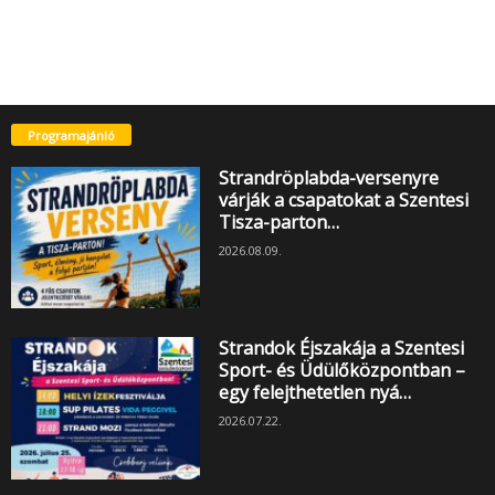
Programajánló
Strandröplabda-versenyre
várják a csapatokat a Szentesi
Tisza-parton…
2026.08.09.
Strandok Éjszakája a Szentesi
Sport- és Üdülőközpontban –
egy felejthetetlen nyá…
2026.07.22.